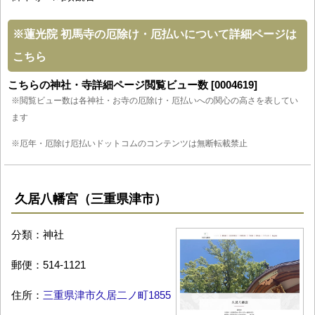
※
蓮光院 初馬寺の厄除け・厄払いについて詳細ページは
こちら
こちらの神社・寺詳細ページ閲覧ビュー数 [0004619]
※閲覧ビュー数は各神社・お寺の厄除け・厄払いへの関心の高さを表してい
ます
※厄年・厄除け厄払いドットコムのコンテンツは無断転載禁止
久居八幡宮（三重県津市）
分類：神社
郵便：514-1121
住所：
三重県津市久居二ノ町1855