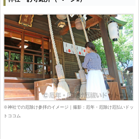
※神社での厄除け参拝のイメージ｜撮影：厄年・厄除け厄払いドッ
トココム