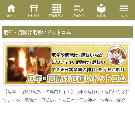
神社探す
豆知識
ホーム
厄年早見表
厄年計算
その他
厄年・厄除け厄祓いドットコム
【厄年・厄除け厄払いの専門サイト】厄年や厄除け・厄払いなどに
ついてや、厄除け・厄払いできる日本全国の神社・お寺をご紹介