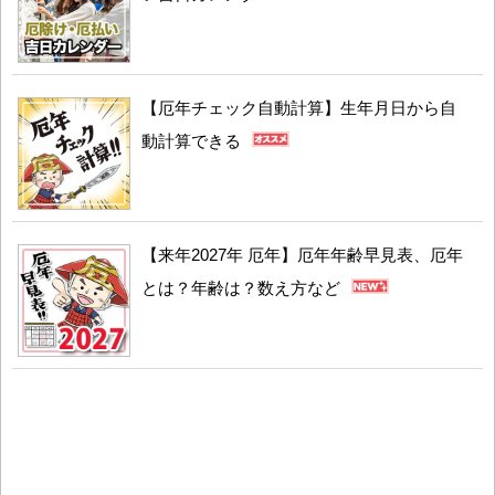
【厄年チェック自動計算】生年月日から自
動計算できる
【来年2027年 厄年】厄年年齢早見表、厄年
とは？年齢は？数え方など