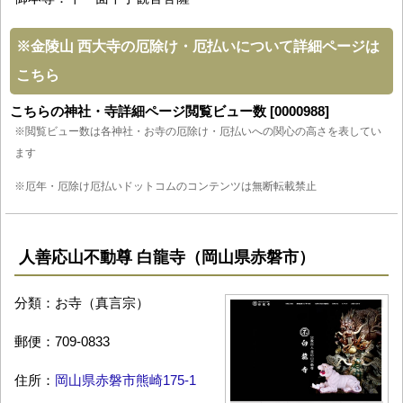
※
金陵山 西大寺の厄除け・厄払いについて詳細ページは
こちら
こちらの神社・寺詳細ページ閲覧ビュー数 [0000988]
※閲覧ビュー数は各神社・お寺の厄除け・厄払いへの関心の高さを表してい
ます
※厄年・厄除け厄払いドットコムのコンテンツは無断転載禁止
人善応山不動尊 白龍寺（岡山県赤磐市）
分類：お寺（真言宗）
郵便：709-0833
住所：
岡山県赤磐市熊崎175-1