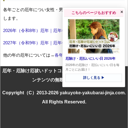
各年ごとの厄年につい女性・男性の年齢早見表とともにお伝え
×
こちらのページもおすすめ
します。
2026年（令和8年）厄年｜厄年年齢早見表
2027年（令和9年）厄年｜厄年年齢早見表
他の年の厄年については→
各年厄年一覧
厄除け・厄払いにいい日 2026年
2026年の厄除け・厄払いにいい日を毎
月ごとにお届け！
厄年・厄除け厄祓いドットコムに掲載のテキスト・画像等コ
詳しく見る ▶
ンテンツの無断転載を禁じます
Copyright（C）2013-2026 yakuyoke-yakubarai-jinja.com.
All Rights Reserved.