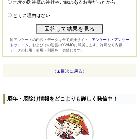
地元の氏神様の神社やご縁のあるお寺だったから
とくに理由はない
同アンケートの内容・データは全て姉妹サイト：
アンケート・アンサー
ドットコム、
およびその運営のYWMOに帰属します。許可なく内容・
データの転用・引用・利用を一切禁じます。
（▲目次に戻る）
厄年・厄除け情報をどこよりも詳しく発信中！