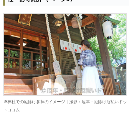
※神社での厄除け参拝のイメージ｜撮影：厄年・厄除け厄払いドッ
トココム