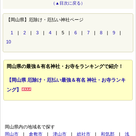
（▲目次に戻る）
【岡山県】厄除け・厄払い神社ページ
1
|
2
|
3
|
4
| 5 |
6
|
7
|
8
|
9
|
10
岡山県の最強＆有名神社・お寺をランキングで紹介！
【岡山県 厄除け・厄払い最強＆有名 神社・お寺ランキ
ング】
岡山県内の地域名で探す
岡山市
|
倉敷市
|
津山市
|
総社市
|
和気郡
|
浅