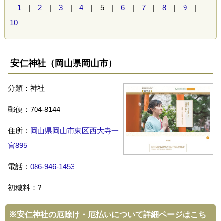
1
|
2
|
3
|
4
| 5 |
6
|
7
|
8
|
9
|
10
安仁神社（岡山県岡山市）
分類：神社
郵便：704-8144
住所：
岡山県岡山市東区西大寺一
宮895
電話：
086-946-1453
初穂料：?
※
安仁神社の厄除け・厄払いについて詳細ページはこち