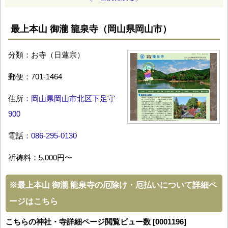
最上本山 御瀧 龍泉寺（岡山県岡山市）
分類：お寺（日蓮宗）
郵便：701-1464
住所：
岡山県岡山市北区下足守
900
電話：
086-295-0130
祈祷料：5,000円〜
※
最上本山 御瀧 龍泉寺の厄除け・厄払いについて詳細ペ
ージはこちら
こちらの神社・寺詳細ページ閲覧ビュー数 [0001196]