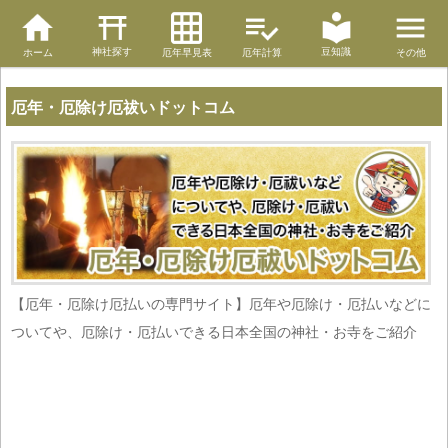
神社探す
豆知識
ホーム
厄年早見表
厄年計算
その他
厄年・厄除け厄祓いドットコム
【厄年・厄除け厄払いの専門サイト】厄年や厄除け・厄払いなどに
ついてや、厄除け・厄払いできる日本全国の神社・お寺をご紹介