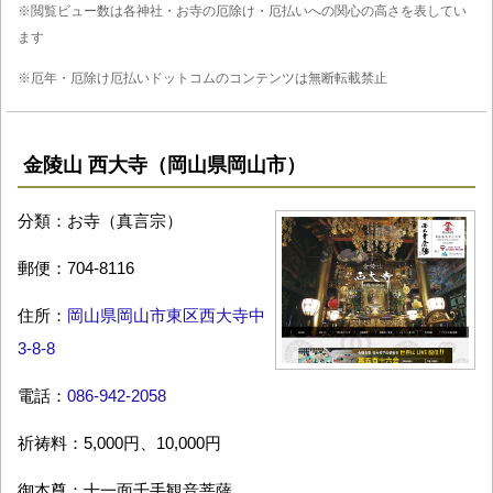
※閲覧ビュー数は各神社・お寺の厄除け・厄払いへの関心の高さを表してい
ます
※厄年・厄除け厄払いドットコムのコンテンツは無断転載禁止
金陵山 西大寺（岡山県岡山市）
分類：お寺（真言宗）
郵便：704-8116
住所：
岡山県岡山市東区西大寺中
3-8-8
電話：
086-942-2058
祈祷料：5,000円、10,000円
御本尊：十一面千手観音菩薩