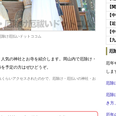
【関
【中
【近
【中
厄除け厄払いドットココム
【九
厄
・人気の神社とお寺を紹介します。岡山内で厄除け・
厄年
祷を予定の方はぜひどうぞ。
しま
れくらいアクセスされたのかで、厄除け・厄払いの神社・お
厄除
厄除
き方
厄年