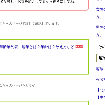
名な神社・お寺を紹介
してるから参考にしてね。
女性
方、
、こちらのページで詳しく解説しています。
男性
方、
厄年年齢早見表、厄年とは？年齢は？数え方など
そ
厄
厄除
有名
、こちらのページをどうぞ
【北
【中