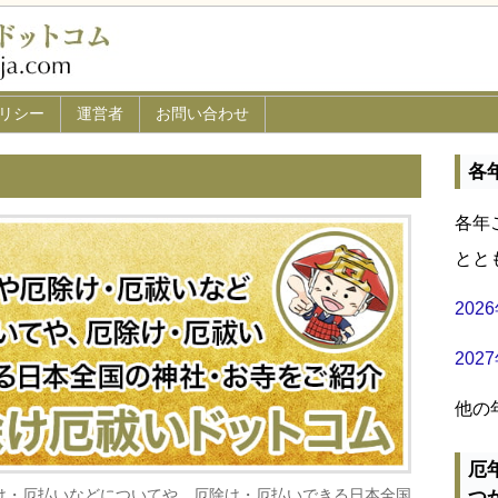
リシー
運営者
お問い合わせ
各
各年
とと
20
20
他の
厄
け・厄払いなどについてや、厄除け・厄払いできる日本全国
つ