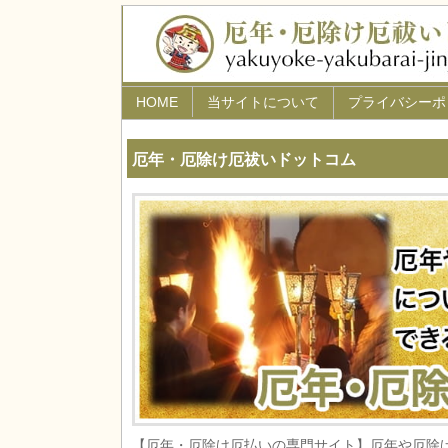
HOME
当サイトについて
プライバシーポ
厄年・厄除け厄祓いドットコム
【厄年・厄除け厄払いの専門サイト】厄年や厄除