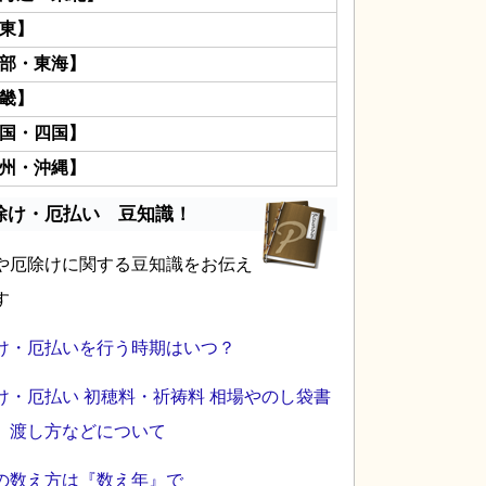
東】
部・東海】
畿】
国・四国】
州・沖縄】
除け・厄払い 豆知識！
や厄除けに関する豆知識をお伝え
す
け・厄払いを行う時期はいつ？
け・厄払い 初穂料・祈祷料 相場やのし袋書
、渡し方などについて
の数え方は『数え年』で