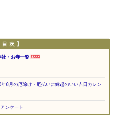
 目 次 】
神社・お寺一覧
26年8月の厄除け・厄払いに縁起のいい吉日カレン
のアンケート