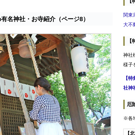
【
関東
め有名神社・お寺紹介（ページ8）
大不
【
神社
様子
【特
社神
厄
※各
【北