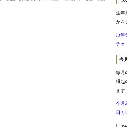
生年
かを
厄年
チェ
今
毎月
縁起
ます
今月
日カ