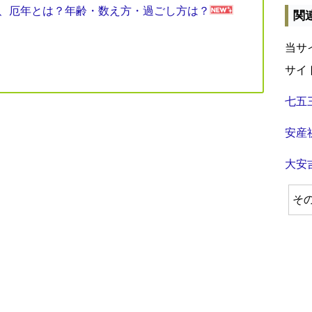
見表、厄年とは？年齢・数え方・過ごし方は？
関
当サ
サイ
七五
安産
大安
そ