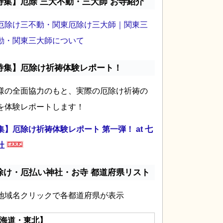
特集】厄除 三大不動・三大師 お寺紹介
厄除け三不動・関東厄除け三大師｜関東三
動・関東三大師について
特集】厄除け祈祷体験レポート！
様の全面協力のもと、実際の厄除け祈祷の
を体験レポートします！
集】厄除け祈祷体験レポート 第一弾！ at 七
社
除け・厄払い神社・お寺 都道府県リスト
地域名クリックで各都道府県が表示
海道・東北】