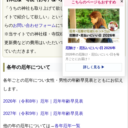
×
こちらのページもおすすめ
「うちの神社も取り上げて欲しい！」「うちのお寺もこのサ
イトで紹介して欲しい」というご希望がありましたら、こち
らの
お問い合わせフォーム
にて掲載のご希望送付下さい。
※当サイトでの神社様・寺院様の掲載には、とくに掲載料や
更新費などの費用はいただいておりません。喜んで掲載させ
厄除け・厄払いにいい日 2026年
ていただきます。
2026年の厄除け・厄払いにいい日を毎
月ごとにお届け！
各年の厄年について
詳しく見る ▶
各年ごとの厄年につい女性・男性の年齢早見表とともにお伝え
します。
2026年（令和8年）厄年｜厄年年齢早見表
2027年（令和9年）厄年｜厄年年齢早見表
他の年の厄年については→
各年厄年一覧