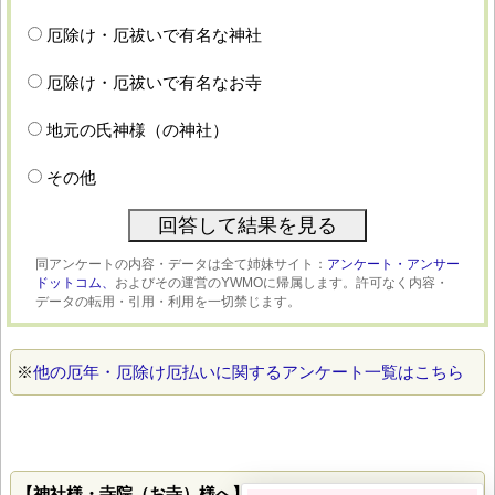
厄除け・厄祓いで有名な神社
厄除け・厄祓いで有名なお寺
地元の氏神様（の神社）
その他
同アンケートの内容・データは全て姉妹サイト：
アンケート・アンサー
ドットコム、
およびその運営のYWMOに帰属します。許可なく内容・
データの転用・引用・利用を一切禁じます。
※
他の厄年・厄除け厄払いに関するアンケート一覧はこちら
【神社様・寺院（お寺）様へ】