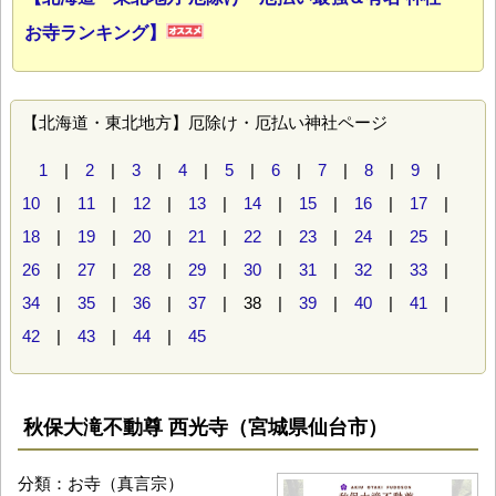
お寺ランキング】
【北海道・東北地方】厄除け・厄払い神社ページ
1
|
2
|
3
|
4
|
5
|
6
|
7
|
8
|
9
|
10
|
11
|
12
|
13
|
14
|
15
|
16
|
17
|
18
|
19
|
20
|
21
|
22
|
23
|
24
|
25
|
26
|
27
|
28
|
29
|
30
|
31
|
32
|
33
|
34
|
35
|
36
|
37
| 38 |
39
|
40
|
41
|
42
|
43
|
44
|
45
秋保大滝不動尊 西光寺（宮城県仙台市）
分類：お寺（真言宗）