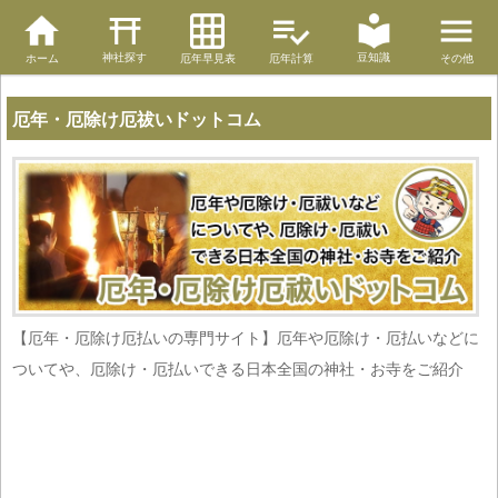
神社探す
豆知識
ホーム
厄年早見表
厄年計算
その他
厄年・厄除け厄祓いドットコム
【厄年・厄除け厄払いの専門サイト】厄年や厄除け・厄払いなどに
ついてや、厄除け・厄払いできる日本全国の神社・お寺をご紹介