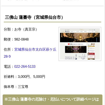
三佛山 蓮臺寺（宮城県仙台市）
分類：お寺（真言宗）
郵便：982-0848
住所：
宮城県仙台市太白区萩ケ丘
28-9
電話：
022-264-5133
祈祷料：3,000円、5,000円
御本尊：三宝尊
※
三佛山 蓮臺寺の厄除け・厄払いについて詳細ページは