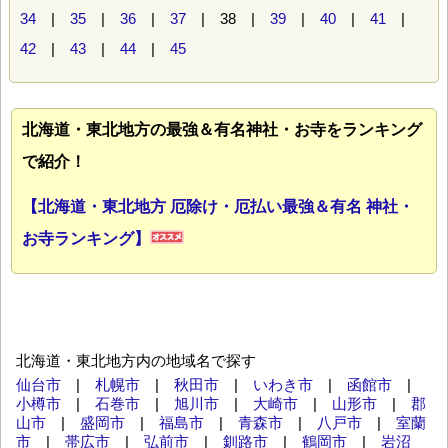
34
|
35
|
36
|
37
| 38 |
39
|
40
|
41
|
42
|
43
|
44
|
45
北海道・東北地方の最強＆有名神社・お寺をランキング
で紹介！
【北海道・東北地方 厄除け・厄払い最強＆有名 神社・
お寺ランキング】
北海道・東北地方内の地域名で探す
仙台市
|
札幌市
|
秋田市
|
いわき市
|
函館市
|
小樽市
|
石巻市
|
旭川市
|
大崎市
|
山形市
|
郡
山市
|
盛岡市
|
福島市
|
青森市
|
八戸市
|
室蘭
市
|
帯広市
|
弘前市
|
釧路市
|
鶴岡市
|
岩沼