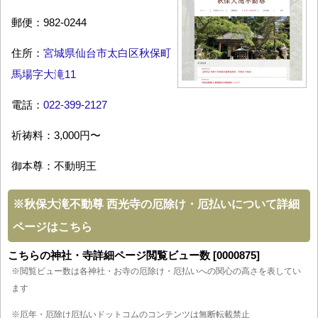
郵便：982-0244
住所：
宮城県仙台市太白区秋保町
馬場字大滝11
電話：
022-399-2127
祈祷料：3,000円〜
御本尊：不動明王
※
秋保大滝不動尊 西光寺の厄除け・厄払いについて詳細
ページはこちら
こちらの神社・寺詳細ページ閲覧ビュー数 [0000875]
※閲覧ビュー数は各神社・お寺の厄除け・厄払いへの関心の高さを表してい
ます
※厄年・厄除け厄払いドットコムのコンテンツは無断転載禁止