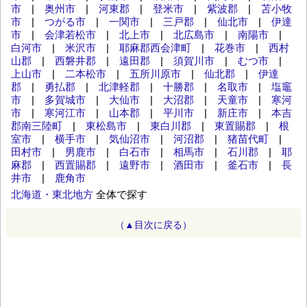
市
|
奥州市
|
河東郡
|
登米市
|
紫波郡
|
苫小牧
市
|
つがる市
|
一関市
|
三戸郡
|
仙北市
|
伊達
市
|
会津若松市
|
北上市
|
北広島市
|
南陽市
|
白河市
|
米沢市
|
耶麻郡西会津町
|
花巻市
|
西村
山郡
|
西磐井郡
|
遠田郡
|
須賀川市
|
むつ市
|
上山市
|
二本松市
|
五所川原市
|
仙北郡
|
伊達
郡
|
勇払郡
|
北津軽郡
|
十勝郡
|
名取市
|
塩竈
市
|
多賀城市
|
大仙市
|
大沼郡
|
天童市
|
寒河
市
|
寒河江市
|
山本郡
|
平川市
|
新庄市
|
本吉
郡南三陸町
|
東松島市
|
東白川郡
|
東置賜郡
|
根
室市
|
横手市
|
気仙沼市
|
河沼郡
|
猪苗代町
|
田村市
|
男鹿市
|
白石市
|
相馬市
|
石川郡
|
耶
麻郡
|
西置賜郡
|
遠野市
|
酒田市
|
釜石市
|
長
井市
|
鹿角市
北海道・東北地方
全体で探す
（▲目次に戻る）