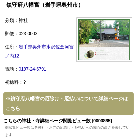
鎮守府八幡宮（岩手県奥州市）
分類：神社
郵便：023-0003
住所：
岩手県奥州市水沢佐倉河宮
ノ内12
電話：
0197-24-6791
初穂料：?
※
鎮守府八幡宮の厄除け・厄払いについて詳細ページは
こちら
こちらの神社・寺詳細ページ閲覧ビュー数 [0000865]
※閲覧ビュー数は各神社・お寺の厄除け・厄払いへの関心の高さを表してい
ます