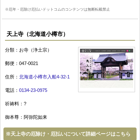
※厄年・厄除け厄払いドットコムのコンテンツは無断転載禁止
天上寺（北海道小樽市）
分類：お寺（浄土宗）
郵便：047-0021
住所：
北海道小樽市入船4-32-1
電話：
0134-23-0975
祈祷料：?
御本尊：阿弥陀如来
※
天上寺の厄除け・厄払いについて詳細ページはこちら