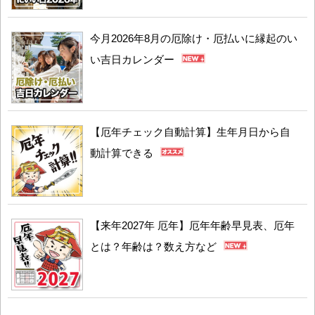
今月2026年8月の厄除け・厄払いに縁起のい
い吉日カレンダー
【厄年チェック自動計算】生年月日から自
動計算できる
【来年2027年 厄年】厄年年齢早見表、厄年
とは？年齢は？数え方など