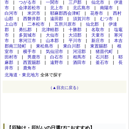
市
|
つがる市
|
一関市
|
三戸郡
|
仙北市
|
伊達
市
|
会津若松市
|
北上市
|
北広島市
|
南陽市
|
白河市
|
米沢市
|
耶麻郡西会津町
|
花巻市
|
西村
山郡
|
西磐井郡
|
遠田郡
|
須賀川市
|
むつ市
|
上山市
|
二本松市
|
五所川原市
|
仙北郡
|
伊達
郡
|
勇払郡
|
北津軽郡
|
十勝郡
|
名取市
|
塩竈
市
|
多賀城市
|
大仙市
|
大沼郡
|
天童市
|
寒河
市
|
寒河江市
|
山本郡
|
平川市
|
新庄市
|
本吉
郡南三陸町
|
東松島市
|
東白川郡
|
東置賜郡
|
根
室市
|
横手市
|
気仙沼市
|
河沼郡
|
猪苗代町
|
田村市
|
男鹿市
|
白石市
|
相馬市
|
石川郡
|
耶
麻郡
|
西置賜郡
|
遠野市
|
酒田市
|
釜石市
|
長
井市
|
鹿角市
北海道・東北地方
全体で探す
（▲目次に戻る）
【厄除け・厄払いの日選びにおすすめ】