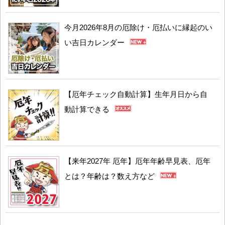
今月2026年8月の厄除け・厄払いに縁起のい
い吉日カレンダー
【厄年チェック自動計算】生年月日から自
動計算できる
【来年2027年 厄年】厄年年齢早見表、厄年
とは？年齢は？数え方など