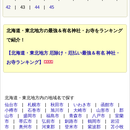
42
| 43 |
44
|
45
北海道・東北地方の最強＆有名神社・お寺をランキング
で紹介！
【北海道・東北地方 厄除け・厄払い最強＆有名 神社・
お寺ランキング】
北海道・東北地方内の地域名で探す
仙台市
|
札幌市
|
秋田市
|
いわき市
|
函館市
|
小樽市
|
石巻市
|
旭川市
|
大崎市
|
山形市
|
郡
山市
|
盛岡市
|
福島市
|
青森市
|
八戸市
|
室蘭
市
|
帯広市
|
弘前市
|
釧路市
|
鶴岡市
|
岩沼
市
|
奥州市
|
河東郡
|
登米市
|
紫波郡
|
苫小牧