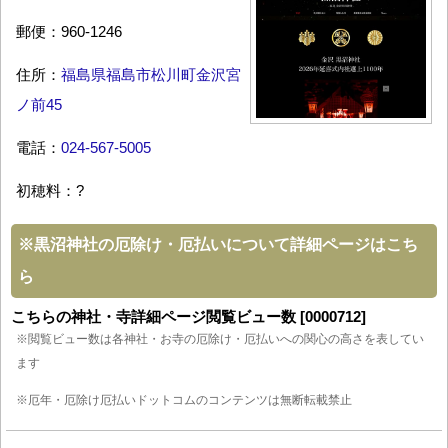
郵便：960-1246
住所：
福島県福島市松川町金沢宮
ノ前45
電話：
024-567-5005
初穂料：?
※
黒沼神社の厄除け・厄払いについて詳細ページはこち
ら
こちらの神社・寺詳細ページ閲覧ビュー数 [0000712]
※閲覧ビュー数は各神社・お寺の厄除け・厄払いへの関心の高さを表してい
ます
※厄年・厄除け厄払いドットコムのコンテンツは無断転載禁止