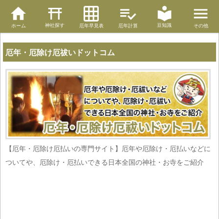
神社探す
豆知識
ホーム
厄年早見表
厄年計算
その他
厄年・厄除け厄祓いドットコム
【厄年・厄除け厄払いの専門サイト】厄年や厄除け・厄払いなどに
ついてや、厄除け・厄払いできる日本全国の神社・お寺をご紹介