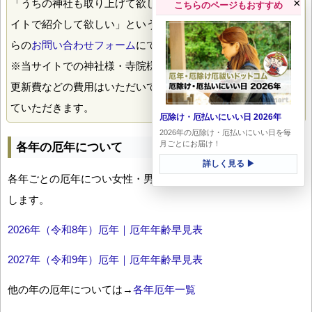
×
「うちの神社も取り上げて欲しい！」「うちのお寺もこのサ
こちらのページもおすすめ
イトで紹介して欲しい」というご希望がありましたら、こち
らの
お問い合わせフォーム
にて掲載のご希望送付下さい。
※当サイトでの神社様・寺院様の掲載には、とくに掲載料や
更新費などの費用はいただいておりません。喜んで掲載させ
ていただきます。
厄除け・厄払いにいい日 2026年
2026年の厄除け・厄払いにいい日を毎
月ごとにお届け！
各年の厄年について
詳しく見る ▶
各年ごとの厄年につい女性・男性の年齢早見表とともにお伝え
します。
2026年（令和8年）厄年｜厄年年齢早見表
2027年（令和9年）厄年｜厄年年齢早見表
他の年の厄年については→
各年厄年一覧