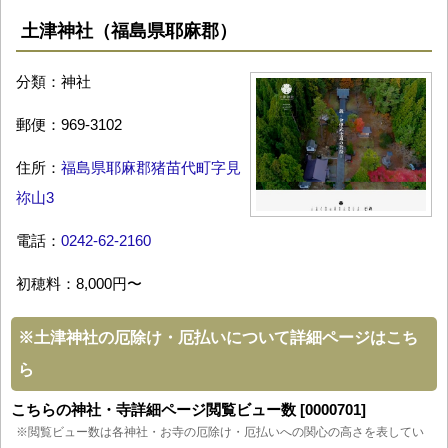
土津神社（福島県耶麻郡）
分類：神社
郵便：969-3102
住所：
福島県耶麻郡猪苗代町字見
祢山3
電話：
0242-62-2160
初穂料：8,000円〜
※
土津神社の厄除け・厄払いについて詳細ページはこち
ら
こちらの神社・寺詳細ページ閲覧ビュー数 [0000701]
※閲覧ビュー数は各神社・お寺の厄除け・厄払いへの関心の高さを表してい