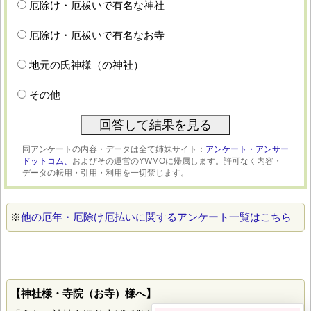
厄除け・厄祓いで有名な神社
厄除け・厄祓いで有名なお寺
地元の氏神様（の神社）
その他
同アンケートの内容・データは全て姉妹サイト：
アンケート・アンサー
ドットコム、
およびその運営のYWMOに帰属します。許可なく内容・
データの転用・引用・利用を一切禁じます。
※
他の厄年・厄除け厄払いに関するアンケート一覧はこちら
【神社様・寺院（お寺）様へ】