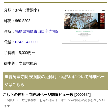
分類：お寺（曹洞宗）
郵便：960-8202
住所：
福島県福島市山口字寺前5
電話：
024-534-0939
祈祷料：5,000円〜
御本尊：文知摺観音
※
曹洞宗寺院 安洞院の厄除け・厄払いについて詳細ペー
ジはこちら
こちらの神社・寺詳細ページ閲覧ビュー数 [0000684]
※閲覧ビュー数は各神社・お寺の厄除け・厄払いへの関心の高さを表してい
ます