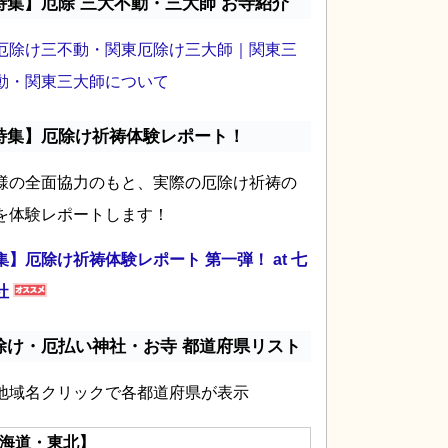
特集】厄除 三大不動・三大師 お寺紹介
厄除け三不動・関東厄除け三大師｜関東三
動・関東三大師について
特集】厄除け祈祷体験レポート！
様の全面協力のもと、実際の厄除け祈祷の
を体験レポートします！
集】厄除け祈祷体験レポート 第一弾！ at 七
社
除け・厄払い神社・お寺 都道府県リスト
地域名クリックで各都道府県が表示
海道・東北】