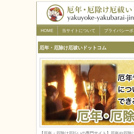
HOME
当サイトについて
プライバシーポ
厄年・厄除け厄祓いドットコム
【厄年・厄除け厄払いの専門サイト】厄年や厄除