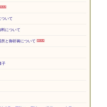
について
祷料について
場所と御祈祷について
様子