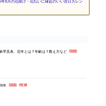
26年8月の厄除け・厄払いに縁起のいい吉日カレン
年年齢早見表、厄年とは？年齢は？数え方など
26年