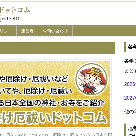
リシー
運営者
お問い合わせ
各
各年
とと
20
20
他の
厄
け・厄払いなどについてや、厄除け・厄払いできる日本全国
つ