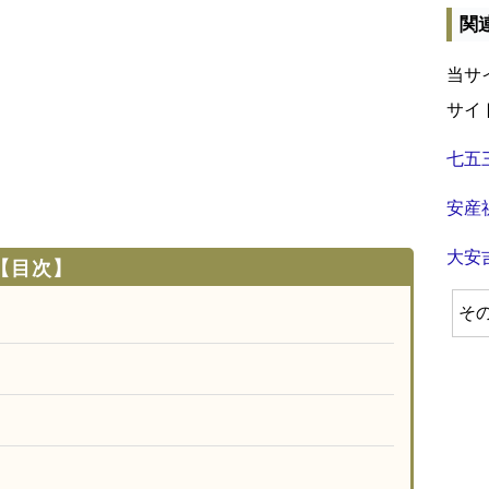
関
当サ
サイ
七五
安産
大安
【目次】
そ