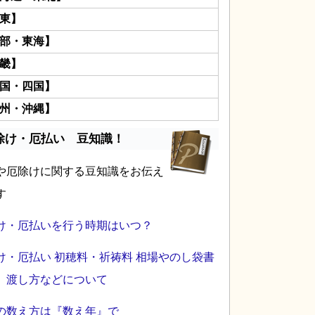
東】
部・東海】
畿】
国・四国】
州・沖縄】
除け・厄払い 豆知識！
や厄除けに関する豆知識をお伝え
す
け・厄払いを行う時期はいつ？
け・厄払い 初穂料・祈祷料 相場やのし袋書
、渡し方などについて
の数え方は『数え年』で