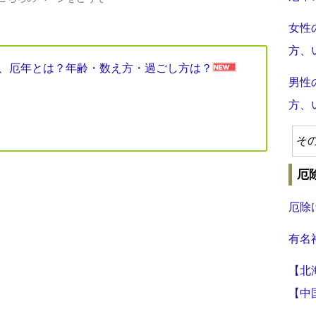
女性
方、
見表、厄年とは？年齢・数え方・過ごし方は？
男性
方、
そ
厄
厄除
有名
【北
【中