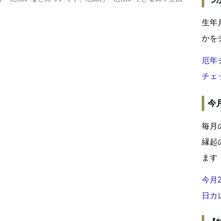
生年
かを
厄年
チェ
今
毎月
縁起
ます
今月
日カ