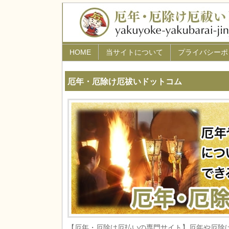
HOME
当サイトについて
プライバシーポ
厄年・厄除け厄祓いドットコム
【厄年・厄除け厄払いの専門サイト】厄年や厄除