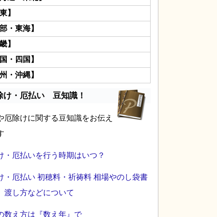
東】
部・東海】
畿】
国・四国】
州・沖縄】
除け・厄払い 豆知識！
や厄除けに関する豆知識をお伝え
す
け・厄払いを行う時期はいつ？
け・厄払い 初穂料・祈祷料 相場やのし袋書
、渡し方などについて
の数え方は『数え年』で