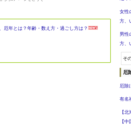
女性
方、
見表、厄年とは？年齢・数え方・過ごし方は？
男性
方、
そ
厄
厄除
有名
【北
【中