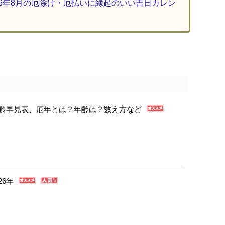
26年8月の厄除け・厄払いに縁起のいい吉日カレン
年年齢早見表、厄年とは？年齢は？数え方など
26年