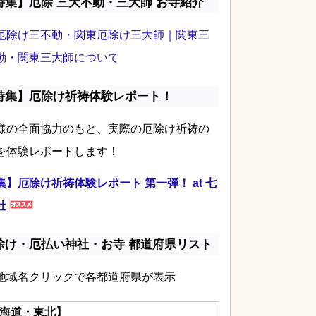
特集】厄除 三大不動・三大師 お寺紹介
厄除け三不動・関東厄除け三大師｜関東三
動・関東三大師について
特集】厄除け祈祷体験レポート！
様の全面協力のもと、実際の厄除け祈祷の
を体験レポートします！
集】厄除け祈祷体験レポート 第一弾！ at 七
社
除け・厄払い神社・お寺 都道府県リスト
地域名クリックで各都道府県が表示
海道・東北】