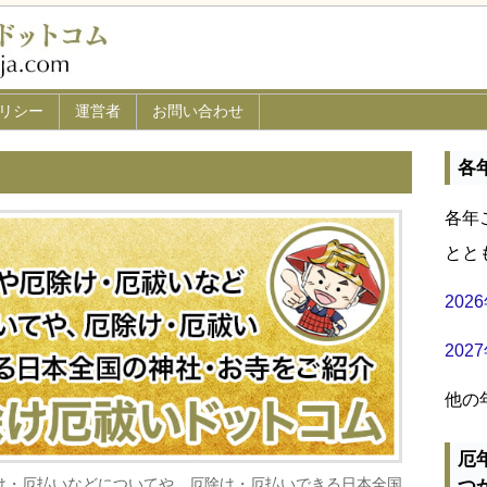
リシー
運営者
お問い合わせ
各
各年
とと
20
20
他の
厄
け・厄払いなどについてや、厄除け・厄払いできる日本全国
つ