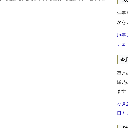
生年
かを
厄年
チェ
今
毎月
縁起
ます
今月
日カ