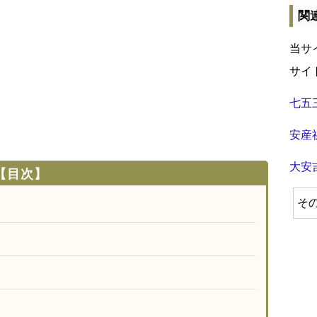
関
当サ
サイ
七五
安産
大安
【目次】
そ