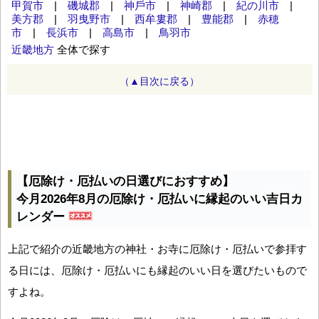
甲賀市
|
磯城郡
|
神⼾市
|
神崎郡
|
紀の川市
|
美方郡
|
羽曳野市
|
西牟婁郡
|
豊能郡
|
赤穂
市
|
長浜市
|
高島市
|
鳥羽市
近畿地方
全体で探す
（▲目次に戻る）
【厄除け・厄払いの日選びにおすすめ】
今月2026年8月の厄除け・厄払いに縁起のいい吉日カ
レンダー
上記で紹介の近畿地方の神社・お寺に厄除け・厄払いで参拝す
る日には、厄除け・厄払いにも縁起のいい日を選びたいもので
すよね。