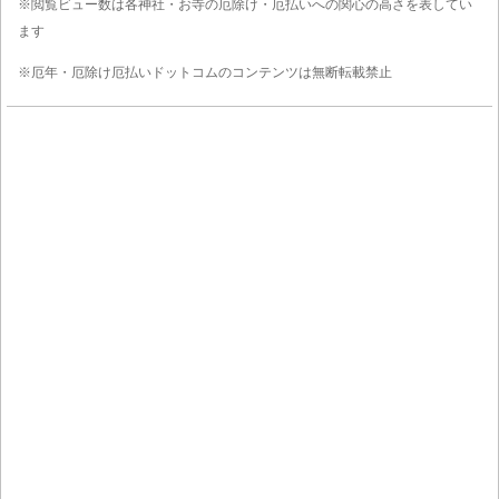
※閲覧ビュー数は各神社・お寺の厄除け・厄払いへの関心の高さを表してい
ます
※厄年・厄除け厄払いドットコムのコンテンツは無断転載禁止