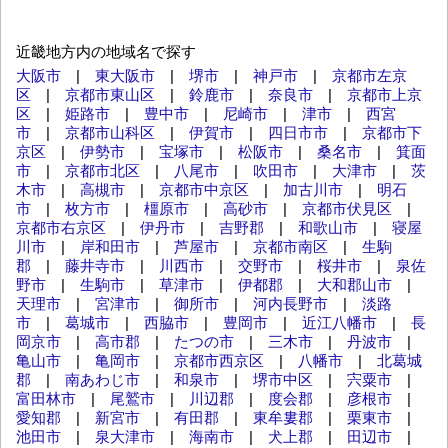
近畿地方内の地域名で探す
大阪市
|
東大阪市
|
堺市
|
神戸市
|
京都市左京
区
|
京都市東山区
|
鈴鹿市
|
奈良市
|
京都市上京
区
|
姫路市
|
豊中市
|
尼崎市
|
津市
|
西宮
市
|
京都市山科区
|
伊賀市
|
四日市市
|
京都市下
京区
|
伊勢市
|
宝塚市
|
松阪市
|
桑名市
|
箕面
市
|
京都市北区
|
八尾市
|
吹田市
|
大津市
|
茨
木市
|
高槻市
|
京都市中京区
|
加古川市
|
明石
市
|
枚方市
|
橿原市
|
高砂市
|
京都市伏見区
|
京都市右京区
|
伊丹市
|
吉野郡
|
和歌山市
|
寝屋
川市
|
岸和田市
|
芦屋市
|
京都市南区
|
生駒
郡
|
藤井寺市
|
川西市
|
交野市
|
桜井市
|
泉佐
野市
|
生駒市
|
草津市
|
伊都郡
|
大和郡山市
|
天理市
|
宮津市
|
御所市
|
河内長野市
|
淡路
市
|
葛城市
|
西脇市
|
豊岡市
|
近江八幡市
|
長
岡京市
|
高市郡
|
たつの市
|
三木市
|
丹波市
|
亀山市
|
亀岡市
|
京都市西京区
|
八幡市
|
北葛城
郡
|
南あわじ市
|
和泉市
|
堺市中区
|
宍粟市
|
富田林市
|
尾鷲市
|
川辺郡
|
度会郡
|
彦根市
|
愛知郡
|
新宮市
|
有田郡
|
東牟婁郡
|
栗東市
|
池田市
|
泉大津市
|
海南市
|
犬上郡
|
田辺市
|