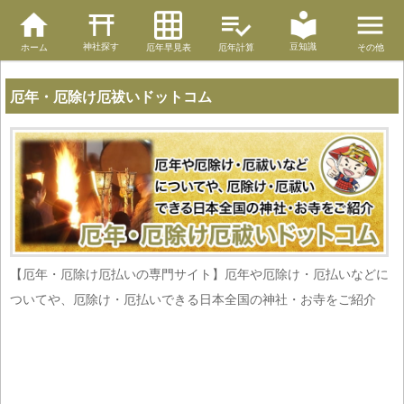
神社探す
豆知識
ホーム
厄年早見表
厄年計算
その他
厄年・厄除け厄祓いドットコム
【厄年・厄除け厄払いの専門サイト】厄年や厄除け・厄払いなどに
ついてや、厄除け・厄払いできる日本全国の神社・お寺をご紹介