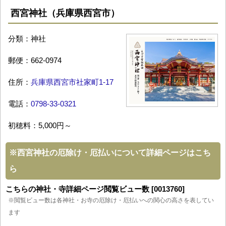
西宮神社（兵庫県西宮市）
分類：神社
郵便：662-0974
住所：
兵庫県西宮市社家町1-17
電話：
0798-33-0321
初穂料：5,000円～
※
西宮神社の厄除け・厄払いについて詳細ページはこち
ら
こちらの神社・寺詳細ページ閲覧ビュー数 [0013760]
※閲覧ビュー数は各神社・お寺の厄除け・厄払いへの関心の高さを表してい
ます