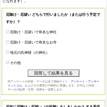
になれます）。
厄除け・厄祓い どちらで行いましたか（または行う予定で
すか）？
厄除け・厄祓いで有名な神社
厄除け・厄祓いで有名なお寺
地元の氏神様（の神社）
その他
同アンケートの内容・データは全て姉妹サイト：
アンケート・アンサー
ドットコム、
およびその運営のYWMOに帰属します。許可なく内容・
データの転用・引用・利用を一切禁じます。
厄年に厄除け・厄祓い（の祈祷）をしましたか？ する予定