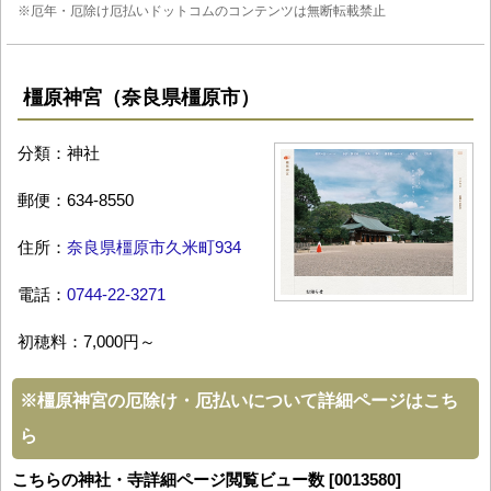
※厄年・厄除け厄払いドットコムのコンテンツは無断転載禁止
橿原神宮（奈良県橿原市）
分類：神社
郵便：634-8550
住所：
奈良県橿原市久米町934
電話：
0744-22-3271
初穂料：7,000円～
※
橿原神宮の厄除け・厄払いについて詳細ページはこち
ら
こちらの神社・寺詳細ページ閲覧ビュー数 [0013580]