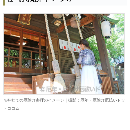
※神社での厄除け参拝のイメージ｜撮影：厄年・厄除け厄払いドッ
トココム