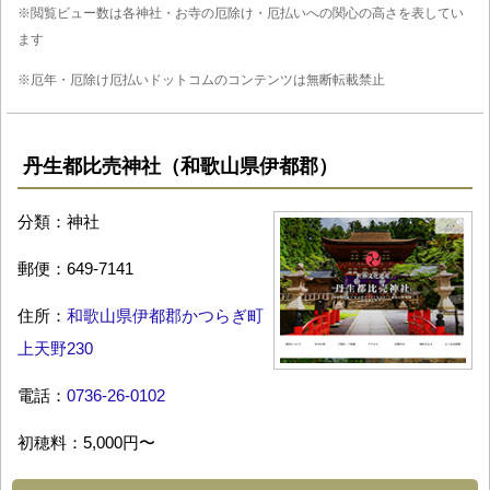
※閲覧ビュー数は各神社・お寺の厄除け・厄払いへの関心の高さを表してい
ます
※厄年・厄除け厄払いドットコムのコンテンツは無断転載禁止
丹生都比売神社（和歌山県伊都郡）
分類：神社
郵便：649-7141
住所：
和歌山県伊都郡かつらぎ町
上天野230
電話：
0736-26-0102
初穂料：5,000円〜