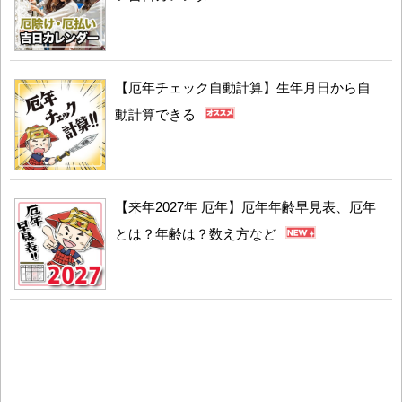
【厄年チェック自動計算】生年月日から自
動計算できる
【来年2027年 厄年】厄年年齢早見表、厄年
とは？年齢は？数え方など