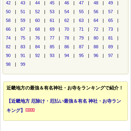
42
|
43
|
44
|
45
|
46
|
47
|
48
|
49
|
50
|
51
|
52
|
53
|
54
|
55
|
56
|
57
|
58
|
59
|
60
|
61
|
62
|
63
|
64
|
65
|
66
|
67
|
68
|
69
|
70
|
71
|
72
|
73
|
74
|
75
|
76
|
77
|
78
|
79
|
80
|
81
|
82
|
83
|
84
|
85
|
86
|
87
|
88
|
89
|
90
|
91
|
92
|
93
|
94
|
95
|
96
|
97
|
98
|
99
近畿地方の最強＆有名神社・お寺をランキングで紹介！
【近畿地方 厄除け・厄払い最強＆有名 神社・お寺ラン
キング】