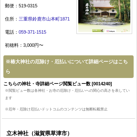
郵便：519-0315
住所：
三重県鈴鹿市山本町1871
電話：
059-371-1515
初穂料：3,000円〜
※
椿大神社の厄除け・厄払いについて詳細ページはこち
ら
こちらの神社・寺詳細ページ閲覧ビュー数 [0014240]
※閲覧ビュー数は各神社・お寺の厄除け・厄払いへの関心の高さを表してい
ます
※厄年・厄除け厄払いドットコムのコンテンツは無断転載禁止
立木神社（滋賀県草津市）