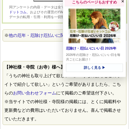
×
こちらのページもおすすめ
同アンケートの内容・データは全て姉妹サイト：
アンケート・アンサー
ドットコム、
およびその運営のYWMOに帰属します。許可なく内容・
データの転用・引用・利用を一切禁じます。
※
他の厄年・厄除け厄払いに関するアンケート一覧はこちら
厄除け・厄払いにいい日 2026年
2026年の厄除け・厄払いにいい日を毎
月ごとにお届け！
【神社様・寺院（お寺）様へ】
詳しく見る ▶
「うちの神社も取り上げて欲しい！」「うちのお寺もこのサ
イトで紹介して欲しい」というご希望がありましたら、こち
らの
お問い合わせフォーム
にて掲載のご希望送付下さい。
※当サイトでの神社様・寺院様の掲載には、とくに掲載料や
更新費などの費用はいただいておりません。喜んで掲載させ
ていただきます。