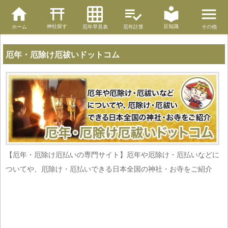
神社探す
豆知識
ホーム
厄年早見表
厄年計算
その他
厄年・厄除け厄祓いドットコム
【厄年・厄除け厄払いの専門サイト】厄年や厄除け・厄払いなどに
ついてや、厄除け・厄払いできる日本全国の神社・お寺をご紹介