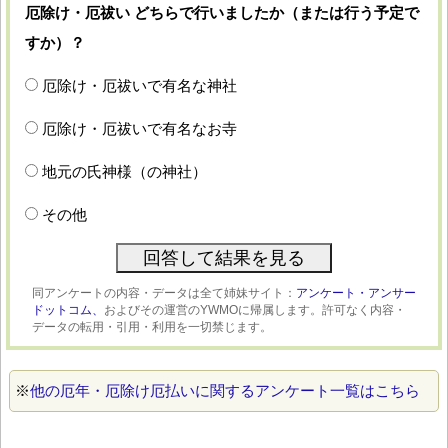
厄除け・厄祓い どちらで行いましたか（または行う予定で
すか）？
厄除け・厄祓いで有名な神社
厄除け・厄祓いで有名なお寺
地元の氏神様（の神社）
その他
同アンケートの内容・データは全て姉妹サイト：
アンケート・アンサー
ドットコム、
およびその運営のYWMOに帰属します。許可なく内容・
データの転用・引用・利用を一切禁じます。
※
他の厄年・厄除け厄払いに関するアンケート一覧はこちら