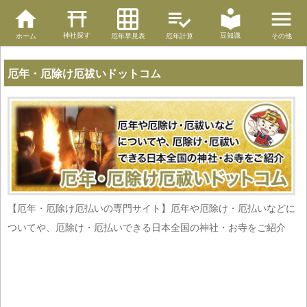
神社探す
豆知識
ホーム
厄年早見表
厄年計算
その他
厄年・厄除け厄祓いドットコム
【厄年・厄除け厄払いの専門サイト】厄年や厄除け・厄払いなどに
ついてや、厄除け・厄払いできる日本全国の神社・お寺をご紹介