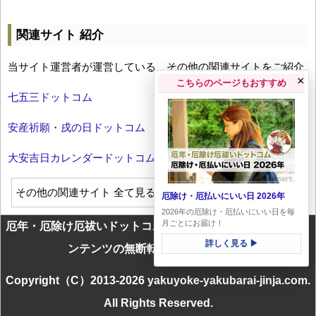
関連サイト 紹介
当サイト運営者が運営している、その他の関連サイトをご紹介
×
こちらのページもおすすめ
七五三ドットコム
安産祈願・戌の日ドットコム
大安吉日カレンダードットコム
その他の関連サイト 全て見る
厄除け・厄払いにいい日 2026年
2026年の厄除け・厄払いにいい日を毎
月ごとにお届け！
厄年・厄除け厄祓いドットコムに掲載のテキスト・画像等コ
詳しく見る ▶
ンテンツの無断転載を一切禁じます
Copyright（C）2013-2026 yakuyoke-yakubarai-jinja.com.
All Rights Reserved.