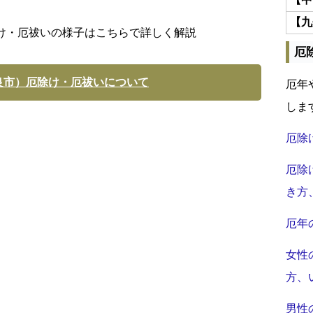
【九
け・厄祓いの様子はこちらで詳しく解説
厄
良市）厄除け・厄祓いについて
厄年
しま
厄除
厄除
き方
厄年
女性
方、
男性