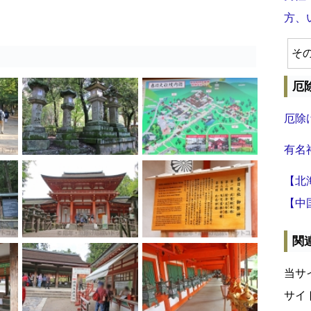
方、
そ
厄
厄除
有名
【北
【中
関
当サ
サイ