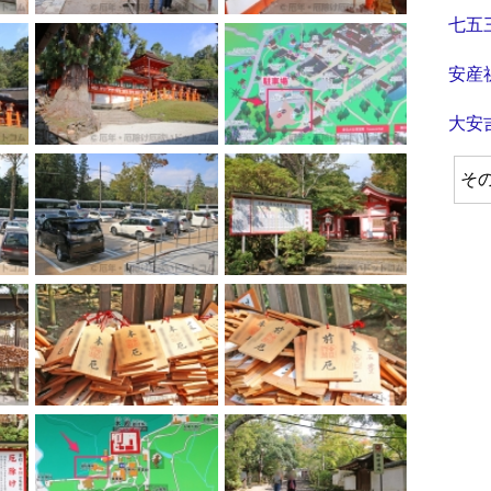
七五
安産
大安
そ