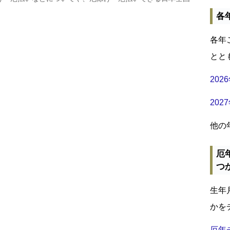
各
各年
とと
20
20
他の
厄
つ
生年
かを
厄年