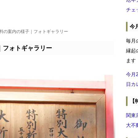
チェ
今
祷料の案内の様子｜フォトギャラリー
毎月
｜フォトギャラリー
縁起
ます
今月
日カ
【
関東
大不