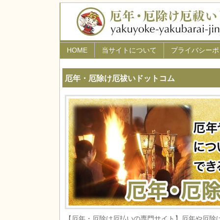
HOME
当サイトについて
プライバシーポ
厄年・厄除け厄祓いドットコム
【厄年・厄除け厄払いの専門サイト】厄年や厄除