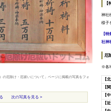
【
神社
様子
【特
社神
厄
※各
）の厄除け・厄祓いについて」ページに掲載の写真をフォ
【北
【関
【中
る
次の写真を見る >
【近
【中