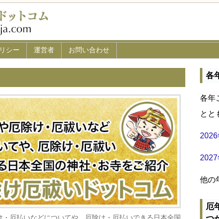
リシー
運営者
お問い合わせ
各
各年
とと
20
20
他の
厄
け・厄払いなどについてや、厄除け・厄払いできる日本全国
つ