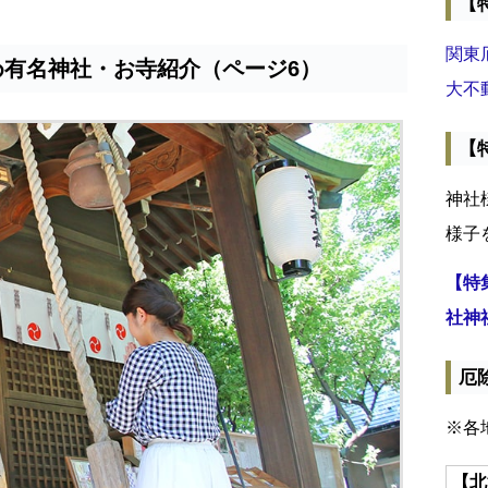
【
関東
め有名神社・お寺紹介（ページ6）
大不
【
神社
様子
【特
社神
厄
※各
【北