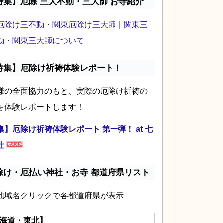
特集】厄除 三大不動・三大師 お寺紹介
厄除け三不動・関東厄除け三大師｜関東三
動・関東三大師について
特集】厄除け祈祷体験レポート！
様の全面協力のもと、実際の厄除け祈祷の
を体験レポートします！
集】厄除け祈祷体験レポート 第一弾！ at 七
社
除け・厄払い神社・お寺 都道府県リスト
地域名クリックで各都道府県が表示
海道・東北】