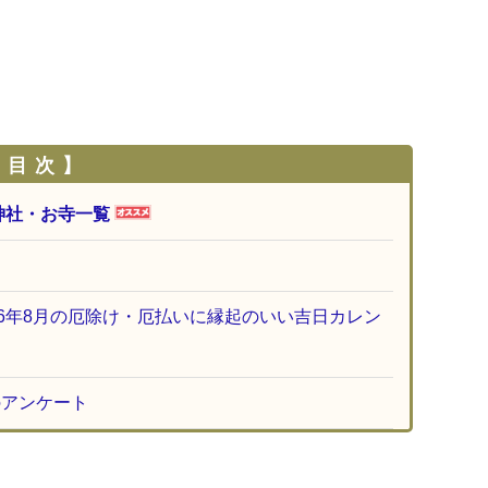
 目 次 】
神社・お寺一覧
26年8月の厄除け・厄払いに縁起のいい吉日カレン
のアンケート