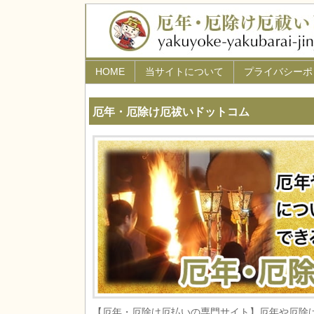
HOME
当サイトについて
プライバシーポ
厄年・厄除け厄祓いドットコム
【厄年・厄除け厄払いの専門サイト】厄年や厄除