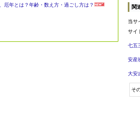
見表、厄年とは？年齢・数え方・過ごし方は？
関
当サ
サイ
七五
安産
大安
そ