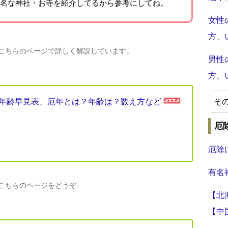
名な神社・お寺を紹介
してるから参考にしてね。
女性
方、
、こちらのページで詳しく解説しています。
男性
方、
厄年年齢早見表、厄年とは？年齢は？数え方など
そ
厄
厄除
有名
、こちらのページをどうぞ
【北
【中