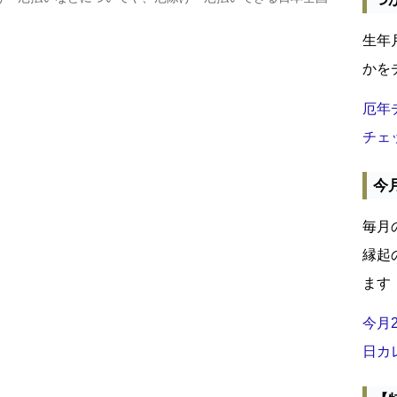
生年
かを
厄年
チェ
今
毎月
縁起
ます
今月
日カ