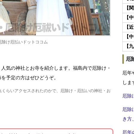
【関
【中
【近
【中
厄除け厄払いドットココム
【九
厄
・人気の神社とお寺を紹介します。福島内で厄除け・
厄年
祷を予定の方はぜひどうぞ。
しま
れくらいアクセスされたのかで、厄除け・厄払いの神社・お
厄除
厄除
き方
厄年