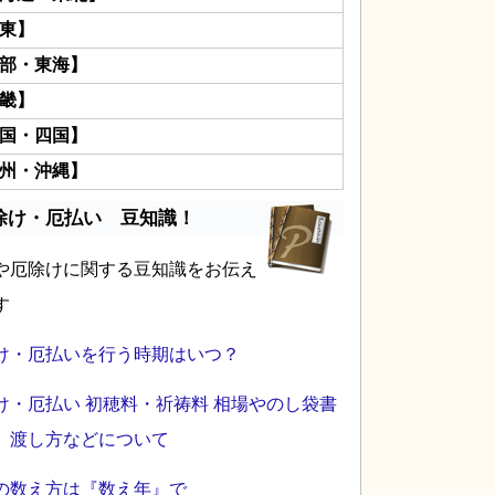
東】
部・東海】
畿】
国・四国】
州・沖縄】
除け・厄払い 豆知識！
や厄除けに関する豆知識をお伝え
す
け・厄払いを行う時期はいつ？
け・厄払い 初穂料・祈祷料 相場やのし袋書
、渡し方などについて
の数え方は『数え年』で