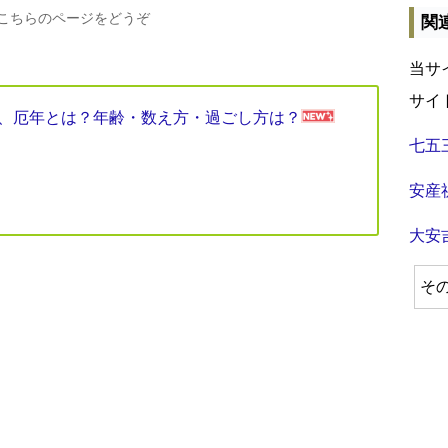
、こちらのページをどうぞ
関
当サ
サイ
見表、厄年とは？年齢・数え方・過ごし方は？
七五
安産
大安
そ