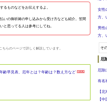
するものなどをお伝えするよ。
女性
方、
払いの御祈祷の申し込みから受け方なども紹介。笠間
いと思ってる人は参考にしてね。
男性
方、
そ
、こちらのページで詳しく解説しています。
厄
厄除
厄年年齢早見表、厄年とは？年齢は？数え方など
有名
【北
【中