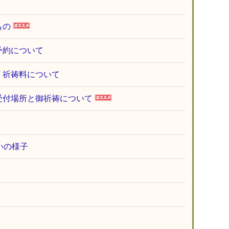
もの
予約について
・祈祷料について
受付場所と御祈祷について
いの様子