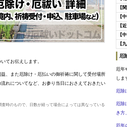
【関
【中
【近
【中
【九
厄
ついてお伝えします。
厄年
利益、また厄除け・厄払いの御祈祷に関して受付場所
しま
の流れについてなど、お参り当日におさえておきたい
厄除
厄除
調査時のもので、日数が経って場合によっては異なっている
き方
厄年