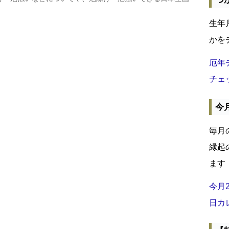
生年
かを
厄年
チェ
今
毎月
縁起
ます
今月
日カ