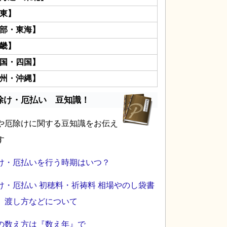
東】
部・東海】
畿】
国・四国】
州・沖縄】
除け・厄払い 豆知識！
や厄除けに関する豆知識をお伝え
す
け・厄払いを行う時期はいつ？
け・厄払い 初穂料・祈祷料 相場やのし袋書
、渡し方などについて
の数え方は『数え年』で