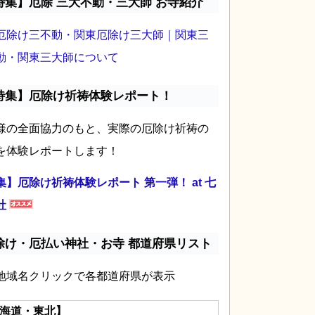
特集】厄除 三大不動・三大師 お寺紹介
厄除け三不動・関東厄除け三大師｜関東三
動・関東三大師について
特集】厄除け祈祷体験レポート！
様の全面協力のもと、実際の厄除け祈祷の
を体験レポートします！
集】厄除け祈祷体験レポート 第一弾！ at 七
社
除け・厄払い神社・お寺 都道府県リスト
地域名クリックで各都道府県が表示
海道・東北】