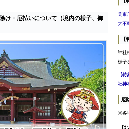
【
関東
除け・厄払いについて（境内の様子、御
大不
【
神社
様子
【特
社神
厄
※各
【北