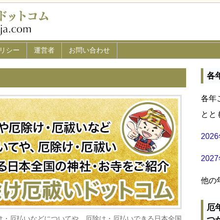
リシー
運営者
お問い合わせ
各
各年
とと
20
20
他の
厄
け・厄払いなどについてや、厄除け・厄払いできる日本全国
つ