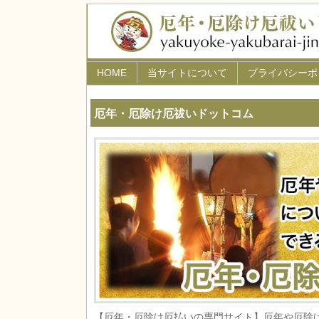
HOME
当サイトについて
プライバシーポ
厄年・厄除け厄祓いドットコム
【厄年・厄除け厄払いの専門サイト】厄年や厄除