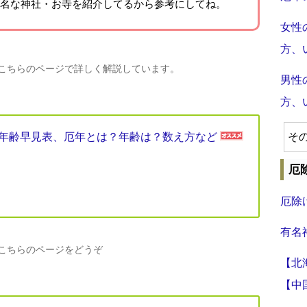
名な神社・お寺を紹介
してるから参考にしてね。
女性
方、
、こちらのページで詳しく解説しています。
男性
方、
厄年年齢早見表、厄年とは？年齢は？数え方など
そ
厄
厄除
有名
、こちらのページをどうぞ
【北
【中