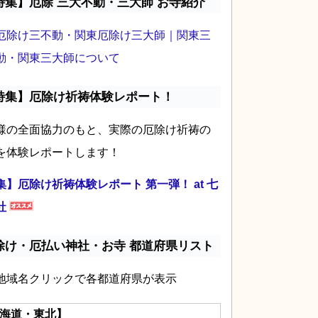
特集】厄除 三大不動・三大師 お寺紹介
厄除け三不動・関東厄除け三大師｜関東三
動・関東三大師について
特集】厄除け祈祷体験レポート！
様の全面協力のもと、実際の厄除け祈祷の
を体験レポートします！
集】厄除け祈祷体験レポート 第一弾！ at 七
社
除け・厄払い神社・お寺 都道府県リスト
地域名クリックで各都道府県が表示
海道・東北】