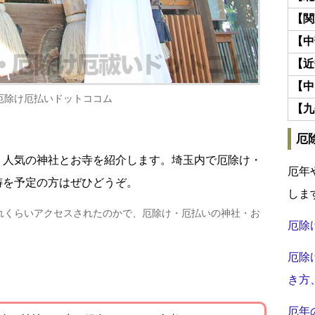
【関
【中
【近
【中
厄除け厄払いドットココム
【九
厄
・人気の神社とお寺を紹介します。埼玉内で厄除け・
厄年
祷を予定の方はぜひどうぞ。
しま
れくらいアクセスされたのかで、厄除け・厄払いの神社・お
厄除
厄除
き方
厄年