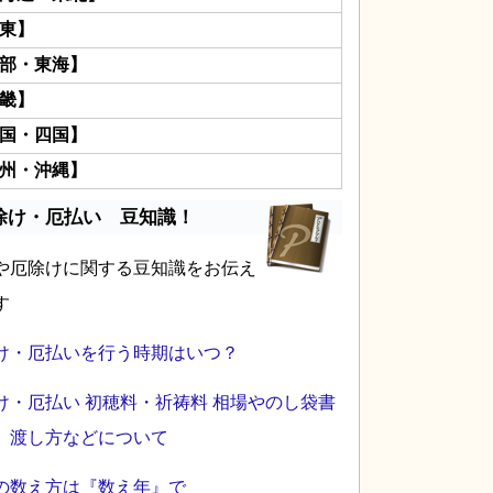
東】
部・東海】
畿】
国・四国】
州・沖縄】
除け・厄払い 豆知識！
や厄除けに関する豆知識をお伝え
す
け・厄払いを行う時期はいつ？
け・厄払い 初穂料・祈祷料 相場やのし袋書
、渡し方などについて
の数え方は『数え年』で