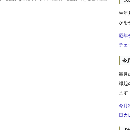
生年
かを
厄年
チェ
今
毎月
縁起
ます
今月
日カ