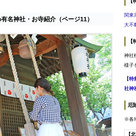
【
関東
め有名神社・お寺紹介（ページ11）
大不
【
神社
様子
【特
社神
厄
※各
【北