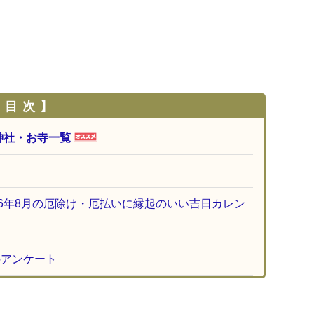
 目 次 】
神社・お寺一覧
26年8月の厄除け・厄払いに縁起のいい吉日カレン
のアンケート