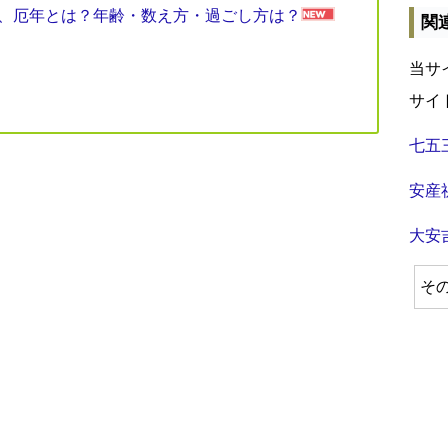
見表、厄年とは？年齢・数え方・過ごし方は？
関
当サ
サイ
七五
安産
大安
そ