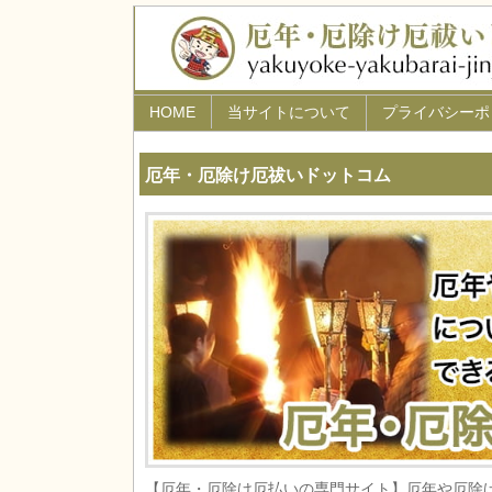
HOME
当サイトについて
プライバシーポ
厄年・厄除け厄祓いドットコム
【厄年・厄除け厄払いの専門サイト】厄年や厄除