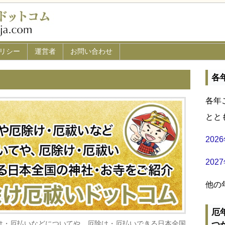
リシー
運営者
お問い合わせ
各
各年
とと
20
20
他の
厄
け・厄払いなどについてや、厄除け・厄払いできる日本全国
つ