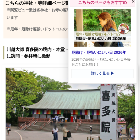
×
こちらのページもおすすめ
こちらの神社・寺詳細ページ閲覧ビュー数 [0032564]
※閲覧ビュー数は各神社・お寺の厄除け・厄祓いへの関心の高さを表して
います
※厄年・厄除け厄祓いドットコムのコンテンツは無断転載禁止
川越大師 喜多院の境内・本堂・厄除け厄払いなどの様子｜実際
厄除け・厄払いにいい日 2026年
に訪問・参拝時に撮影
2026年の厄除け・厄払いにいい日を毎
月ごとにお届け！
詳しく見る ▶