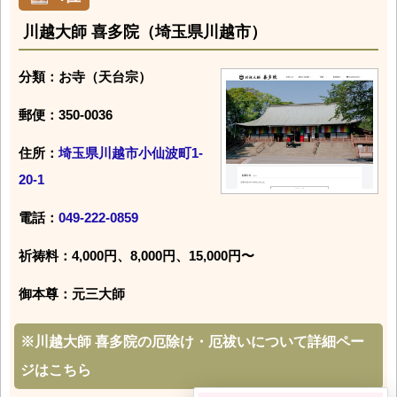
川越大師 喜多院（埼玉県川越市）
分類：お寺（天台宗）
郵便：350-0036
住所：
埼玉県川越市小仙波町1-
20-1
電話：
049-222-0859
祈祷料：4,000円、8,000円、15,000円〜
御本尊：元三大師
※
川越大師 喜多院の厄除け・厄祓いについて詳細ペー
ジはこちら