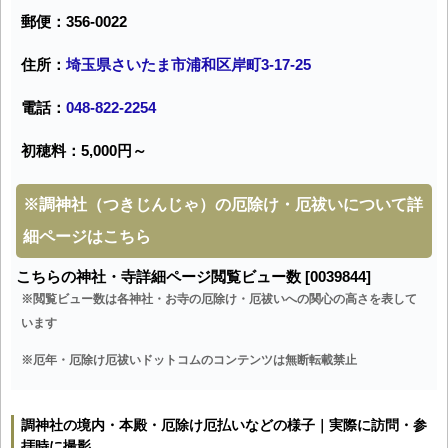
郵便：356-0022
住所：
埼玉県さいたま市浦和区岸町3-17-25
電話：
048-822-2254
初穂料：5,000円～
※
調神社（つきじんじゃ）の厄除け・厄祓いについて詳
細ページはこちら
こちらの神社・寺詳細ページ閲覧ビュー数 [0039844]
※閲覧ビュー数は各神社・お寺の厄除け・厄祓いへの関心の高さを表して
います
※厄年・厄除け厄祓いドットコムのコンテンツは無断転載禁止
調神社の境内・本殿・厄除け厄払いなどの様子｜実際に訪問・参
拝時に撮影