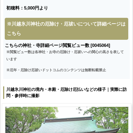
初穂料：5,000円より
※
川越氷川神社の厄除け・厄祓いについて詳細ページは
こちら
こちらの神社・寺詳細ページ閲覧ビュー数 [0045064]
※閲覧ビュー数は各神社・お寺の厄除け・厄祓いへの関心の高さを表して
います
※厄年・厄除け厄祓いドットコムのコンテンツは無断転載禁止
川越氷川神社の境内・本殿・厄除け厄払いなどの様子｜実際に訪
問・参拝時に撮影