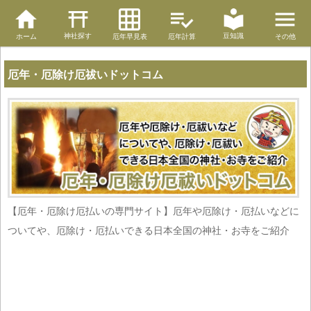
神社探す
豆知識
ホーム
厄年早見表
厄年計算
その他
厄年・厄除け厄祓いドットコム
【厄年・厄除け厄払いの専門サイト】厄年や厄除け・厄払いなどに
ついてや、厄除け・厄払いできる日本全国の神社・お寺をご紹介