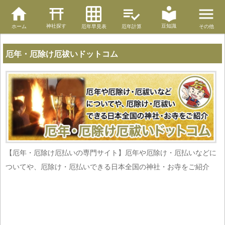
神社探す
豆知識
ホーム
厄年早見表
厄年計算
その他
厄年・厄除け厄祓いドットコム
【厄年・厄除け厄払いの専門サイト】厄年や厄除け・厄払いなどに
ついてや、厄除け・厄払いできる日本全国の神社・お寺をご紹介