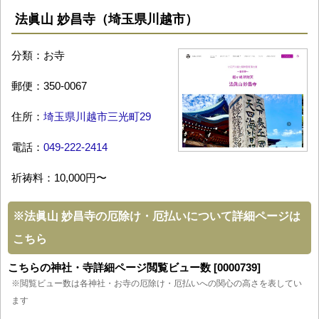
法眞山 妙昌寺（埼玉県川越市）
分類：お寺
郵便：350-0067
住所：
埼玉県川越市三光町29
電話：
049-222-2414
祈祷料：10,000円〜
※
法眞山 妙昌寺の厄除け・厄払いについて詳細ページは
こちら
こちらの神社・寺詳細ページ閲覧ビュー数 [0000739]
※閲覧ビュー数は各神社・お寺の厄除け・厄払いへの関心の高さを表してい
ます