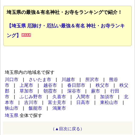
埼玉県の最強＆有名神社・お寺をランキングで紹介！
【埼玉県 厄除け・厄払い最強＆有名 神社・お寺ランキ
ング】
埼玉県内の地域名で探す
川口市
|
さいたま市
|
川越市
|
所沢市
|
熊谷
市
|
上尾市
|
越谷市
|
春日部市
|
秩父市
|
秩父
郡
|
草加市
|
朝霞市
|
深谷市
|
蕨市
|
行田
市
|
ふじみ野市
|
久喜市
|
入間市
|
加須市
|
北
本市
|
吉川市
|
富士見市
|
日高市
|
東松山市
|
狭山市
|
飯能市
|
鴻巣市
埼玉県
全体で探す
（▲目次に戻る）