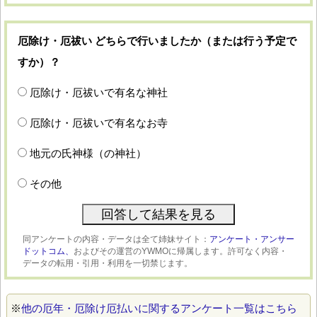
厄除け・厄祓い どちらで行いましたか（または行う予定で
すか）？
厄除け・厄祓いで有名な神社
厄除け・厄祓いで有名なお寺
地元の氏神様（の神社）
その他
同アンケートの内容・データは全て姉妹サイト：
アンケート・アンサー
ドットコム、
およびその運営のYWMOに帰属します。許可なく内容・
データの転用・引用・利用を一切禁じます。
※
他の厄年・厄除け厄払いに関するアンケート一覧はこちら