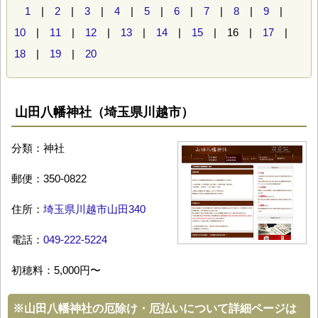
1
|
2
|
3
|
4
|
5
|
6
|
7
|
8
|
9
|
10
|
11
|
12
|
13
|
14
|
15
| 16 |
17
|
18
|
19
|
20
山田八幡神社（埼玉県川越市）
分類：神社
郵便：350-0822
住所：
埼玉県川越市山田340
電話：
049-222-5224
初穂料：5,000円〜
※
山田八幡神社の厄除け・厄払いについて詳細ページは