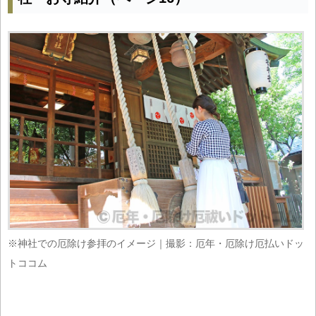
※神社での厄除け参拝のイメージ｜撮影：厄年・厄除け厄払いドッ
トココム