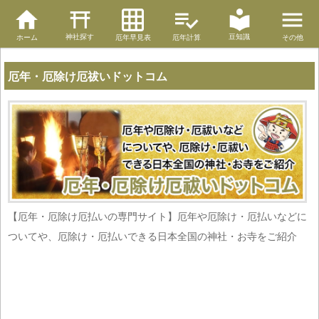
神社探す
豆知識
ホーム
厄年早見表
厄年計算
その他
厄年・厄除け厄祓いドットコム
【厄年・厄除け厄払いの専門サイト】厄年や厄除け・厄払いなどに
ついてや、厄除け・厄払いできる日本全国の神社・お寺をご紹介