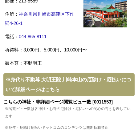
郵便：213-8589
住所：
神奈川県川崎市高津区下作
延4-26-1
電話：
044-865-8111
祈祷料：3,000円、5,000円、10,000円〜
御本尊：不動明王
※
身代り不動尊 大明王院 川崎本山の厄除け・厄払いにつ
いて詳細ページはこちら
こちらの神社・寺詳細ページ閲覧ビュー数 [0011553]
※閲覧ビュー数は各神社・お寺の厄除け・厄払いへの関心の高さを表してい
ます
※厄年・厄除け厄払いドットコムのコンテンツは無断転載禁止