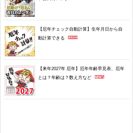
【厄年チェック自動計算】生年月日から自
動計算できる
【来年2027年 厄年】厄年年齢早見表、厄年
とは？年齢は？数え方など