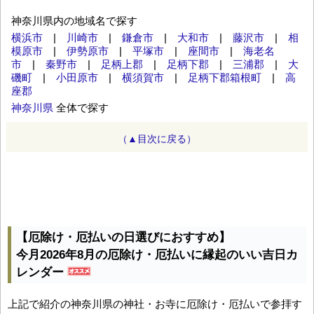
神奈川県内の地域名で探す
横浜市
|
川崎市
|
鎌倉市
|
大和市
|
藤沢市
|
相
模原市
|
伊勢原市
|
平塚市
|
座間市
|
海老名
市
|
秦野市
|
足柄上郡
|
足柄下郡
|
三浦郡
|
大
磯町
|
小田原市
|
横須賀市
|
足柄下郡箱根町
|
高
座郡
神奈川県
全体で探す
（▲目次に戻る）
【厄除け・厄払いの日選びにおすすめ】
今月2026年8月の厄除け・厄払いに縁起のいい吉日カ
レンダー
上記で紹介の神奈川県の神社・お寺に厄除け・厄払いで参拝す