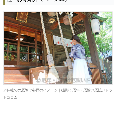
※神社での厄除け参拝のイメージ｜撮影：厄年・厄除け厄払いドッ
トココム