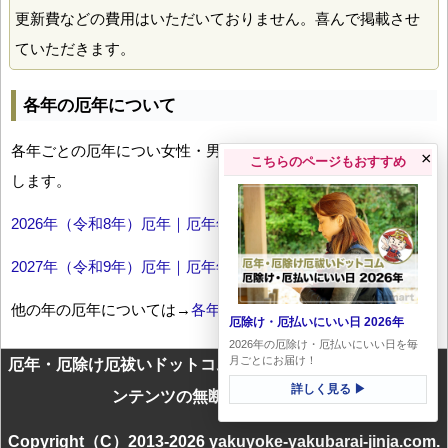
更新費などの費用はいただいておりません。喜んで掲載させ
ていただきます。
各年の厄年について
各年ごとの厄年につい女性・男性の年齢早見表とともにお伝え
×
こちらのページもおすすめ
します。
2026年（令和8年）厄年｜厄年年齢早見表
2027年（令和9年）厄年｜厄年年齢早見表
他の年の厄年については→
各年厄年一覧
厄除け・厄払いにいい日 2026年
2026年の厄除け・厄払いにいい日を毎
月ごとにお届け！
厄年・厄除け厄祓いドットコムに掲載のテキスト・画像等コ
詳しく見る ▶
ンテンツの無断転載を禁じます
Copyright（C）2013-2026 yakuyoke-yakubarai-jinja.com.