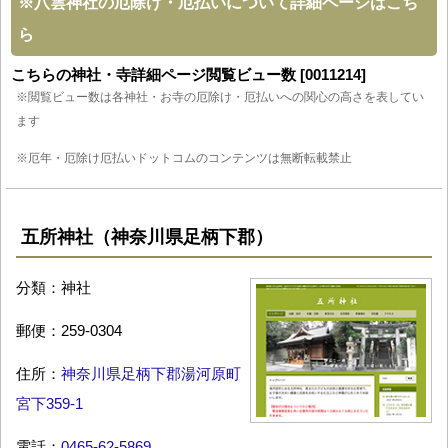
※
八雲神社の厄除け・厄払いについて詳細ページはこち
ら
こちらの神社・寺詳細ページ閲覧ビュー数 [0011214]
※閲覧ビュー数は各神社・お寺の厄除け・厄払いへの関心の高さを表してい
ます
※厄年・厄除け厄払いドットコムのコンテンツは無断転載禁止
五所神社（神奈川県足柄下郡）
分類：神社
郵便：259-0304
住所：
神奈川県足柄下郡湯河原町
宮下359-1
電話：
0465-62-5869