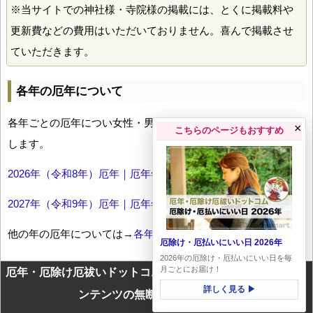
※当サイトでの神社様・寺院様の掲載には、とくに掲載料や
更新費などの費用はいただいておりません。喜んで掲載させ
ていただきます。
各年の厄年について
各年ごとの厄年につい女性・男性の年齢早見表とともにお伝え
×
こちらのページもおすすめ
します。
2026年（令和8年）厄年｜厄年年齢早見表
2027年（令和9年）厄年｜厄年年齢早見表
他の年の厄年については→
各年厄年一覧
厄除け・厄払いにいい日 2026年
2026年の厄除け・厄払いにいい日を毎
月ごとにお届け！
厄年・厄除け厄祓いドットコムに掲載のテキスト・画像等コ
詳しく見る ▶
ンテンツの無断転載を禁じます