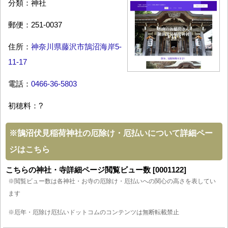
分類：神社
郵便：251-0037
住所：
神奈川県藤沢市鵠沼海岸5-
11-17
電話：
0466-36-5803
初穂料：?
※
鵠沼伏見稲荷神社の厄除け・厄払いについて詳細ペー
ジはこちら
こちらの神社・寺詳細ページ閲覧ビュー数 [0001122]
※閲覧ビュー数は各神社・お寺の厄除け・厄払いへの関心の高さを表してい
ます
※厄年・厄除け厄払いドットコムのコンテンツは無断転載禁止