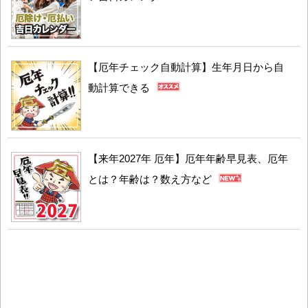
【厄年チェック自動計算】生年月日から自
動計算できる
【来年2027年 厄年】厄年年齢早見表、厄年
とは？年齢は？数え方など