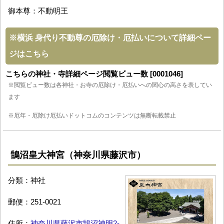
御本尊：不動明王
※
横浜 身代り不動尊の厄除け・厄払いについて詳細ペー
ジはこちら
こちらの神社・寺詳細ページ閲覧ビュー数 [0001046]
※閲覧ビュー数は各神社・お寺の厄除け・厄払いへの関心の高さを表してい
ます
※厄年・厄除け厄払いドットコムのコンテンツは無断転載禁止
鵠沼皇大神宮（神奈川県藤沢市）
分類：神社
郵便：251-0021
住所：
神奈川県藤沢市鵠沼神明2-