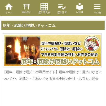
神社探す
豆知識
ホーム
厄年早見表
厄年計算
その他
厄年・厄除け厄祓いドットコム
【厄年・厄除け厄払いの専門サイト】厄年や厄除け・厄払いなどに
ついてや、厄除け・厄払いできる日本全国の神社・お寺をご紹介