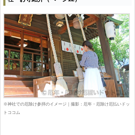
※神社での厄除け参拝のイメージ｜撮影：厄年・厄除け厄払いドッ
トココム