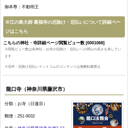
御本尊：不動明王
※
江の島大師 最福寺の厄除け・厄払いについて詳細ペー
ジはこちら
こちらの神社・寺詳細ページ閲覧ビュー数 [0001068]
※閲覧ビュー数は各神社・お寺の厄除け・厄払いへの関心の高さを表してい
ます
※厄年・厄除け厄払いドットコムのコンテンツは無断転載禁止
龍口寺（神奈川県藤沢市）
分類：お寺（日蓮宗）
郵便：251-0032