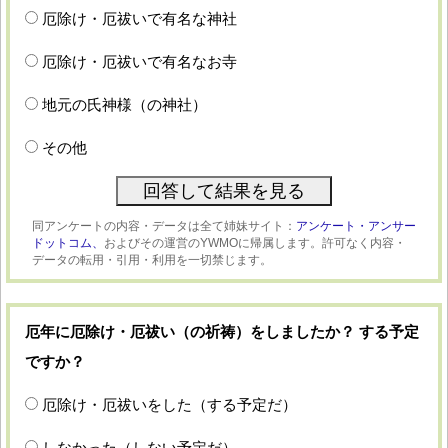
厄除け・厄祓いで有名な神社
厄除け・厄祓いで有名なお寺
地元の氏神様（の神社）
その他
同アンケートの内容・データは全て姉妹サイト：
アンケート・アンサー
ドットコム、
およびその運営のYWMOに帰属します。許可なく内容・
データの転用・引用・利用を一切禁じます。
厄年に厄除け・厄祓い（の祈祷）をしましたか？ する予定
ですか？
厄除け・厄祓いをした（する予定だ）
しなかった（しない予定だ）