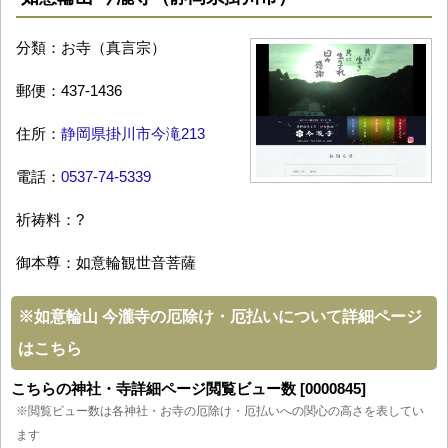
分類：お寺（真言宗）
郵便：437-1436
住所：
静岡県掛川市今滝213
電話：
0537-74-5339
祈祷料：?
御本尊：如意輪観世音菩薩
※
如意輪山 今瀧寺の厄除け・厄払いについて詳細ページ
はこちら
こちらの神社・寺詳細ページ閲覧ビュー数 [0000845]
※閲覧ビュー数は各神社・お寺の厄除け・厄払いへの関心の高さを表してい
ます