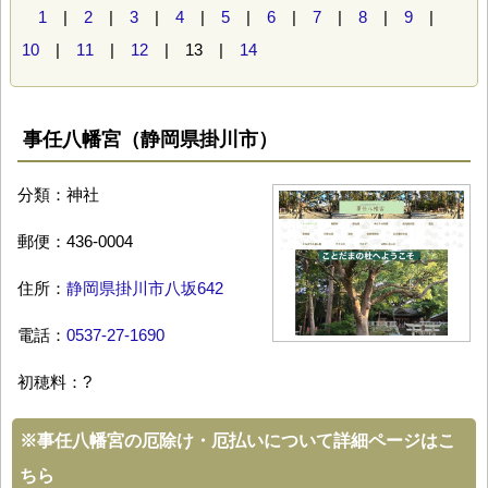
1
|
2
|
3
|
4
|
5
|
6
|
7
|
8
|
9
|
10
|
11
|
12
| 13 |
14
事任八幡宮（静岡県掛川市）
分類：神社
郵便：436-0004
住所：
静岡県掛川市八坂642
電話：
0537-27-1690
初穂料：?
※
事任八幡宮の厄除け・厄払いについて詳細ページはこ
ちら