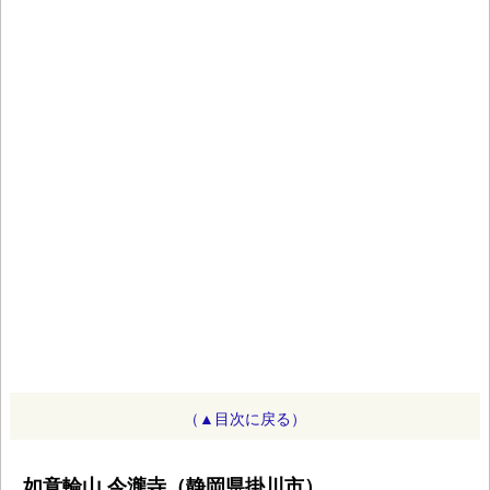
（▲目次に戻る）
如意輪山 今瀧寺（静岡県掛川市）