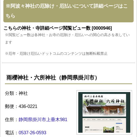
※
阿波々神社の厄除け・厄払いについて詳細ページはこ
ちら
こちらの神社・寺詳細ページ閲覧ビュー数 [0000946]
※閲覧ビュー数は各神社・お寺の厄除け・厄払いへの関心の高さを表してい
ます
※厄年・厄除け厄払いドットコムのコンテンツは無断転載禁止
雨櫻神社・六所神社（静岡県掛川市）
分類：神社
郵便：436-0221
住所：
静岡県掛川市上垂木981
電話：
0537-26-0593