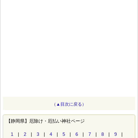
（▲目次に戻る）
【静岡県】厄除け・厄払い神社ページ
1
|
2
|
3
|
4
|
5
|
6
|
7
|
8
|
9
|