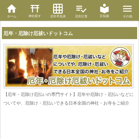
神社探す
豆知識
ホーム
厄年早見表
厄年計算
その他
厄年・厄除け厄祓いドットコム
【厄年・厄除け厄払いの専門サイト】厄年や厄除け・厄払いなどに
ついてや、厄除け・厄払いできる日本全国の神社・お寺をご紹介