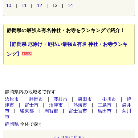
10
|
11
|
12
| 13 |
14
静岡県の最強＆有名神社・お寺をランキングで紹介！
【静岡県 厄除け・厄払い最強＆有名 神社・お寺ランキ
ング】
静岡県内の地域名で探す
浜松市
|
静岡市
|
藤枝市
|
磐田市
|
掛川市
|
焼
津市
|
富士市
|
沼津市
|
熱海市
|
三島市
|
袋井
市
|
駿東郡
|
周智郡
|
富士宮市
|
島田市
|
菊川
市
静岡県
全体で探す
（▲目次に戻る）