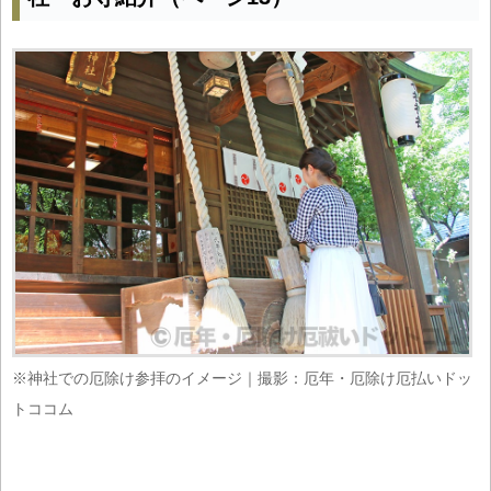
※神社での厄除け参拝のイメージ｜撮影：厄年・厄除け厄払いドッ
トココム