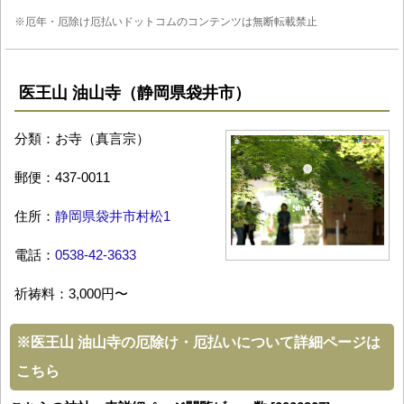
※厄年・厄除け厄払いドットコムのコンテンツは無断転載禁止
医王山 油山寺（静岡県袋井市）
分類：お寺（真言宗）
郵便：437-0011
住所：
静岡県袋井市村松1
電話：
0538-42-3633
祈祷料：3,000円〜
※
医王山 油山寺の厄除け・厄払いについて詳細ページは
こちら