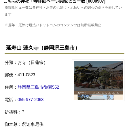
こちらの神社・寺詳細ページ閲覧ビュー数 [0000907]
※閲覧ビュー数は各神社・お寺の厄除け・厄払いへの関心の高さを表してい
ます
※厄年・厄除け厄払いドットコムのコンテンツは無断転載禁止
延寿山 蓮久寺（静岡県三島市）
分類：お寺（日蓮宗）
郵便：411-0823
住所：
静岡県三島市御園552
電話：
055-977-2063
祈祷料：?
御本尊：釈迦牟尼佛