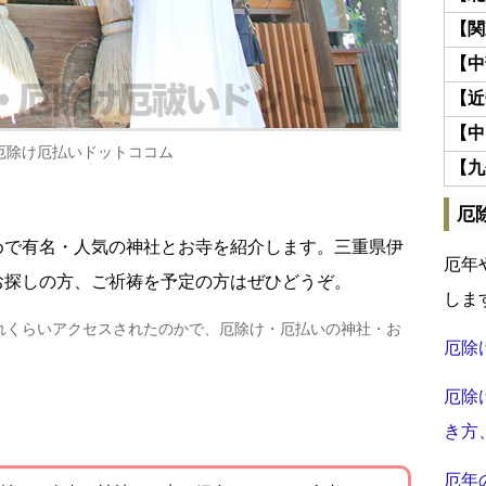
【関
【中
【近
【中
厄除け厄払いドットココム
【九
厄
めで有名・人気の神社とお寺を紹介します。三重県伊
厄年
お探しの方、ご祈祷を予定の方はぜひどうぞ。
しま
れくらいアクセスされたのかで、厄除け・厄払いの神社・お
厄除
厄除
き方
厄年