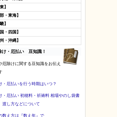
東】
部・東海】
畿】
国・四国】
州・沖縄】
除け・厄払い 豆知識！
や厄除けに関する豆知識をお伝え
す
け・厄払いを行う時期はいつ？
け・厄払い 初穂料・祈祷料 相場やのし袋書
、渡し方などについて
の数え方は『数え年』で