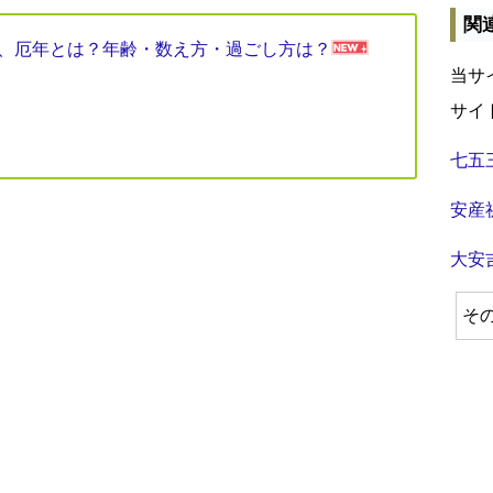
関
見表、厄年とは？年齢・数え方・過ごし方は？
当サ
サイ
七五
安産
大安
そ