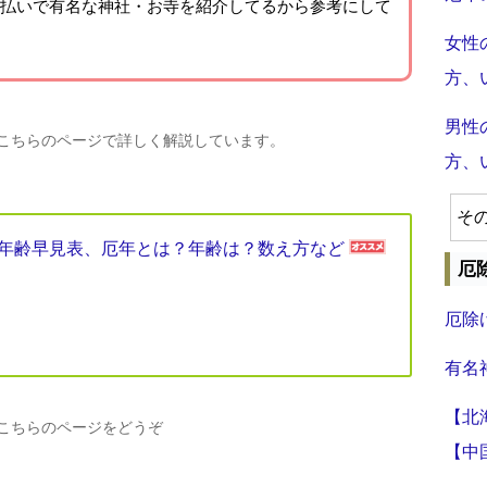
払いで有名な神社・お寺を紹介
してるから参考にして
女性
方、
男性
、こちらのページで詳しく解説しています。
方、
そ
厄年年齢早見表、厄年とは？年齢は？数え方など
厄
厄除
有名
【北
、こちらのページをどうぞ
【中