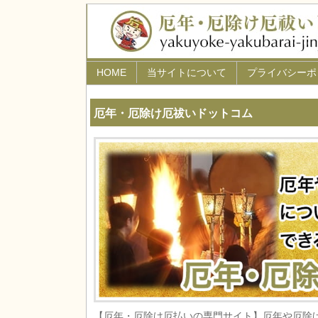
HOME
当サイトについて
プライバシーポ
厄年・厄除け厄祓いドットコム
【厄年・厄除け厄払いの専門サイト】厄年や厄除