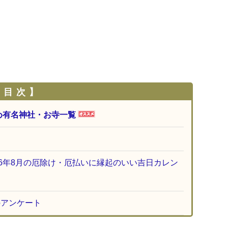
 目 次 】
め有名神社・お寺一覧
26年8月の厄除け・厄払いに縁起のいい吉日カレン
のアンケート