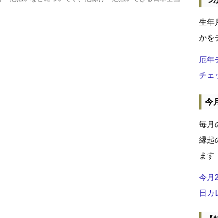
生年
かを
厄年
チェ
今
毎月
縁起
ます
今月
日カ