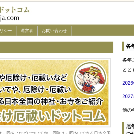
リシー
運営者
お問い合わせ
各
各年
とと
20
20
他の
厄
け・厄払いなどについてや、厄除け・厄払いできる日本全国
つ