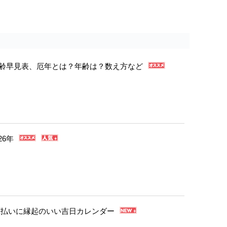
年年齢早見表、厄年とは？年齢は？数え方など
26年
・厄払いに縁起のいい吉日カレンダー