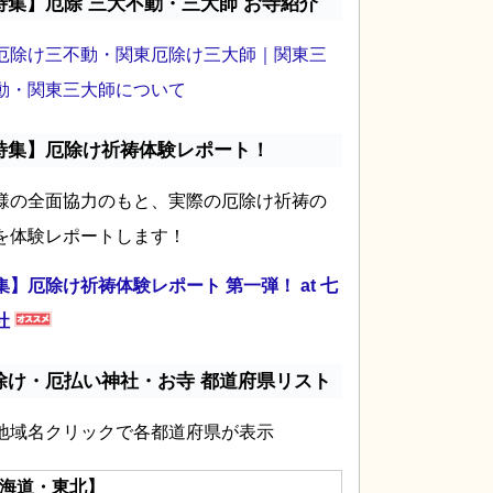
特集】厄除 三大不動・三大師 お寺紹介
厄除け三不動・関東厄除け三大師｜関東三
動・関東三大師について
特集】厄除け祈祷体験レポート！
様の全面協力のもと、実際の厄除け祈祷の
を体験レポートします！
集】厄除け祈祷体験レポート 第一弾！ at 七
社
除け・厄払い神社・お寺 都道府県リスト
地域名クリックで各都道府県が表示
海道・東北】