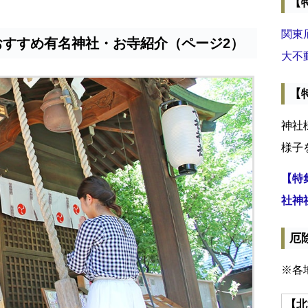
【
関東
おすすめ有名神社・お寺紹介（ページ2）
大不
【
神社
様子
【特
社神
厄
※各
【北