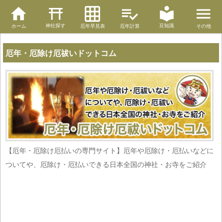
神社探す
豆知識
ホーム
厄年早見表
厄年計算
その他
厄年・厄除け厄祓いドットコム
【厄年・厄除け厄払いの専門サイト】厄年や厄除け・厄払いなどに
ついてや、厄除け・厄払いできる日本全国の神社・お寺をご紹介