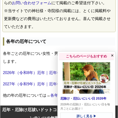
らの
お問い合わせフォーム
にて掲載のご希望送付下さい。
※当サイトでの神社様・寺院様の掲載には、とくに掲載料や
更新費などの費用はいただいておりません。喜んで掲載させ
ていただきます。
各年の厄年について
各年ごとの厄年につい女性・男性の年齢早見表とともにお伝え
×
こちらのページもおすすめ
します。
2026年（令和8年）厄年｜厄年年齢早見表
2027年（令和9年）厄年｜厄年年齢早見表
他の年の厄年については→
各年厄年一覧
厄除け・厄払いにいい日 2026年
2026年の厄除け・厄払いにいい日を毎
月ごとにお届け！
厄年・厄除け厄祓いドットコムに掲載のテキスト・画像等コ
詳しく見る ▶