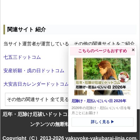
関連サイト 紹介
当サイト運営者が運営している、その他の関連サイトをご紹介
×
こちらのページもおすすめ
七五三ドットコム
安産祈願・戌の日ドットコム
大安吉日カレンダードットコム
その他の関連サイト 全て見る
厄除け・厄払いにいい日 2026年
2026年の厄除け・厄払いにいい日を毎
月ごとにお届け！
厄年・厄除け厄祓いドットコムに掲載のテキスト・画像等コ
詳しく見る ▶
ンテンツの無断転載を一切禁じます
Copyright（C）2013-2026 yakuyoke-yakubarai-jinja.com.