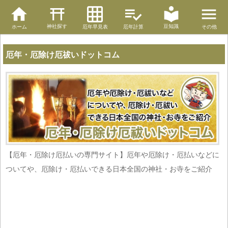
神社探す
豆知識
ホーム
厄年早見表
厄年計算
その他
厄年・厄除け厄祓いドットコム
【厄年・厄除け厄払いの専門サイト】厄年や厄除け・厄払いなどに
ついてや、厄除け・厄払いできる日本全国の神社・お寺をご紹介