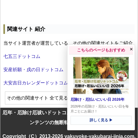
関連サイト 紹介
当サイト運営者が運営している、その他の関連サイトをご紹介
×
こちらのページもおすすめ
七五三ドットコム
安産祈願・戌の日ドットコム
大安吉日カレンダードットコム
その他の関連サイト 全て見る
厄除け・厄払いにいい日 2026年
2026年の厄除け・厄払いにいい日を毎
月ごとにお届け！
厄年・厄除け厄祓いドットコムに掲載のテキスト・画像等コ
詳しく見る ▶
ンテンツの無断転載を一切禁じます
Copyright（C）2013-2026 yakuyoke-yakubarai-jinja.com.