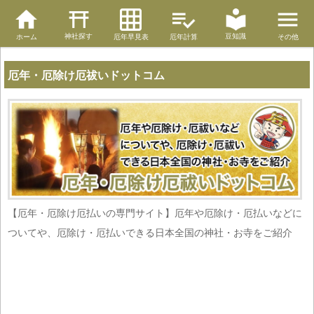
神社探す
豆知識
ホーム
厄年早見表
厄年計算
その他
厄年・厄除け厄祓いドットコム
【厄年・厄除け厄払いの専門サイト】厄年や厄除け・厄払いなどに
ついてや、厄除け・厄払いできる日本全国の神社・お寺をご紹介