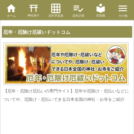
神社探す
豆知識
ホーム
厄年早見表
厄年計算
その他
厄年・厄除け厄祓いドットコム
【厄年・厄除け厄払いの専門サイト】厄年や厄除け・厄払いなどに
ついてや、厄除け・厄払いできる日本全国の神社・お寺をご紹介