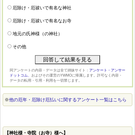
厄除け・厄祓いで有名な神社
厄除け・厄祓いで有名なお寺
地元の氏神様（の神社）
その他
同アンケートの内容・データは全て姉妹サイト：
アンケート・アンサー
ドットコム、
およびその運営のYWMOに帰属します。許可なく内容・
データの転用・引用・利用を一切禁じます。
※
他の厄年・厄除け厄払いに関するアンケート一覧はこちら
【神社様・寺院（お寺）様へ】