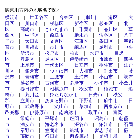
関東地方内の地域名で探す
横浜市
|
世田谷区
|
台東区
|
川崎市
|
港区
|
大
田区
|
川口市
|
板橋区
|
新宿区
|
杉並区
|
北
区
|
高崎市
|
さいたま市
|
千葉市
|
品川区
|
葛
飾区
|
中野区
|
前橋市
|
栃木市
|
渋谷区
|
八王
子市
|
太田市
|
文京区
|
江東区
|
墨田区
|
宇都
宮市
|
川越市
|
市川市
|
練馬区
|
足利市
|
中央
区
|
所沢市
|
松戸市
|
柏市
|
水戸市
|
目黒
区
|
豊島区
|
足立区
|
伊勢崎市
|
市原市
|
熊谷
市
|
上尾市
|
千代田区
|
日立市
|
桐生市
|
江戸
川区
|
鎌倉市
|
つくば市
|
大和市
|
町田市
|
藤
沢市
|
青梅市
|
三鷹市
|
土浦市
|
小山市
|
調布
市
|
越谷市
|
古河市
|
多摩市
|
小平市
|
小金井
市
|
春日部市
|
相模原市
|
秩父市
|
稲城市
|
船
橋市
|
荒川区
|
ひたちなか市
|
日光市
|
秩父
郡
|
立川市
|
あきる野市
|
下野市
|
府中市
|
日
野市
|
武蔵野市
|
流山市
|
草加市
|
西東京市
|
邑楽郡
|
伊勢原市
|
南房総市
|
取手市
|
富岡
市
|
常総市
|
平塚市
|
座間市
|
昭島市
|
朝霞
市
|
浦安市
|
海老名市
|
深谷市
|
狛江市
|
石岡
市
|
秦野市
|
笠間市
|
結城市
|
習志野市
|
蕨
市
|
藤岡市
|
行田市
|
西多摩郡
|
足柄上郡
|
足