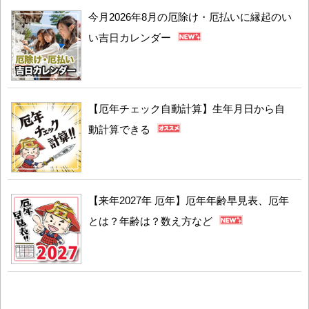
今月2026年8月の厄除け・厄払いに縁起のい
い吉日カレンダー
【厄年チェック自動計算】生年月日から自
動計算できる
【来年2027年 厄年】厄年年齢早見表、厄年
とは？年齢は？数え方など