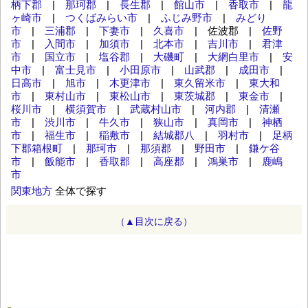
柄下郡
|
那珂郡
|
長生郡
|
館山市
|
香取市
|
龍
ヶ崎市
|
つくばみらい市
|
ふじみ野市
|
みどり
市
|
三浦郡
|
下妻市
|
久喜市
| 佐波郡 |
佐野
市
|
入間市
|
加須市
|
北本市
|
吉川市
|
君津
市
|
国立市
|
塩谷郡
|
大磯町
|
大網白里市
|
安
中市
|
富士見市
|
小田原市
|
山武郡
|
成田市
|
日高市
|
旭市
|
木更津市
|
東久留米市
|
東大和
市
|
東村山市
|
東松山市
|
東茨城郡
|
東金市
|
桜川市
|
横須賀市
|
武蔵村山市
|
河内郡
|
清瀬
市
|
渋川市
|
牛久市
|
狭山市
|
真岡市
|
神栖
市
|
福生市
|
稲敷市
|
結城郡八
|
羽村市
|
足柄
下郡箱根町
|
那珂市
|
那須郡
|
野田市
|
鎌ケ谷
市
|
飯能市
|
香取郡
|
高座郡
|
鴻巣市
|
鹿嶋
市
関東地方
全体で探す
（▲目次に戻る）