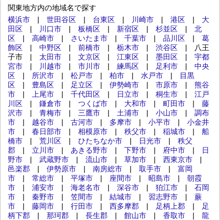
関東地方内の地域名で探す
横浜市
|
世田谷区
|
台東区
|
川崎市
|
港区
|
大
田区
|
川口市
|
板橋区
|
新宿区
|
杉並区
|
北
区
|
高崎市
|
さいたま市
|
千葉市
|
品川区
|
葛
飾区
|
中野区
|
前橋市
|
栃木市
|
渋谷区
| 八王
子市 |
太田市
|
文京区
|
江東区
|
墨田区
|
宇都
宮市
|
川越市
|
市川市
|
練馬区
|
足利市
|
中央
区
|
所沢市
|
松戸市
|
柏市
|
水戸市
|
目黒
区
|
豊島区
|
足立区
|
伊勢崎市
|
市原市
|
熊谷
市
|
上尾市
|
千代田区
|
日立市
|
桐生市
|
江戸
川区
|
鎌倉市
|
つくば市
|
大和市
|
町田市
|
藤
沢市
|
青梅市
|
三鷹市
|
土浦市
|
小山市
|
調布
市
|
越谷市
|
古河市
|
多摩市
|
小平市
|
小金井
市
|
春日部市
|
相模原市
|
秩父市
|
稲城市
|
船
橋市
|
荒川区
|
ひたちなか市
|
日光市
|
秩父
郡
|
立川市
|
あきる野市
|
下野市
|
府中市
|
日
野市
|
武蔵野市
|
流山市
|
草加市
|
西東京市
|
邑楽郡
|
伊勢原市
|
南房総市
|
取手市
|
富岡
市
|
常総市
|
平塚市
|
座間市
|
昭島市
|
朝霞
市
|
浦安市
|
海老名市
|
深谷市
|
狛江市
|
石岡
市
|
秦野市
|
笠間市
|
結城市
|
習志野市
|
蕨
市
|
藤岡市
|
行田市
|
西多摩郡
|
足柄上郡
|
足
柄下郡
|
那珂郡
|
長生郡
|
館山市
|
香取市
|
龍