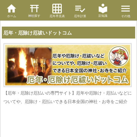
神社探す
豆知識
ホーム
厄年早見表
厄年計算
その他
厄年・厄除け厄祓いドットコム
【厄年・厄除け厄払いの専門サイト】厄年や厄除け・厄払いなどに
ついてや、厄除け・厄払いできる日本全国の神社・お寺をご紹介