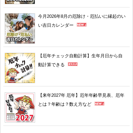
今月2026年8月の厄除け・厄払いに縁起のい
い吉日カレンダー
【厄年チェック自動計算】生年月日から自
動計算できる
【来年2027年 厄年】厄年年齢早見表、厄年
とは？年齢は？数え方など