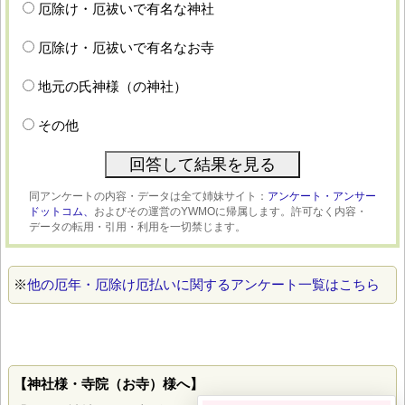
厄除け・厄祓いで有名な神社
厄除け・厄祓いで有名なお寺
地元の氏神様（の神社）
その他
同アンケートの内容・データは全て姉妹サイト：
アンケート・アンサー
ドットコム、
およびその運営のYWMOに帰属します。許可なく内容・
データの転用・引用・利用を一切禁じます。
※
他の厄年・厄除け厄払いに関するアンケート一覧はこちら
【神社様・寺院（お寺）様へ】