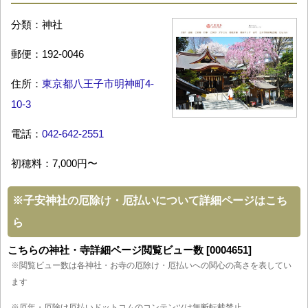
分類：神社
郵便：192-0046
住所：
東京都八王子市明神町4-
10-3
電話：
042-642-2551
初穂料：7,000円〜
※
子安神社の厄除け・厄払いについて詳細ページはこち
ら
こちらの神社・寺詳細ページ閲覧ビュー数 [0004651]
※閲覧ビュー数は各神社・お寺の厄除け・厄払いへの関心の高さを表してい
ます
※厄年・厄除け厄払いドットコムのコンテンツは無断転載禁止