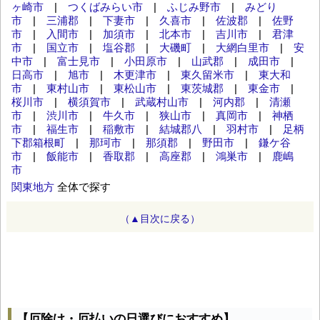
ヶ崎市
|
つくばみらい市
|
ふじみ野市
|
みどり
市
|
三浦郡
|
下妻市
|
久喜市
|
佐波郡
|
佐野
市
|
入間市
|
加須市
|
北本市
|
吉川市
|
君津
市
|
国立市
|
塩谷郡
|
大磯町
|
大網白里市
|
安
中市
|
富士見市
|
小田原市
|
山武郡
|
成田市
|
日高市
|
旭市
|
木更津市
|
東久留米市
|
東大和
市
|
東村山市
|
東松山市
|
東茨城郡
|
東金市
|
桜川市
|
横須賀市
|
武蔵村山市
|
河内郡
|
清瀬
市
|
渋川市
|
牛久市
|
狭山市
|
真岡市
|
神栖
市
|
福生市
|
稲敷市
|
結城郡八
|
羽村市
|
足柄
下郡箱根町
|
那珂市
|
那須郡
|
野田市
|
鎌ケ谷
市
|
飯能市
|
香取郡
|
高座郡
|
鴻巣市
|
鹿嶋
市
関東地方
全体で探す
（▲目次に戻る）
【厄除け・厄払いの日選びにおすすめ】