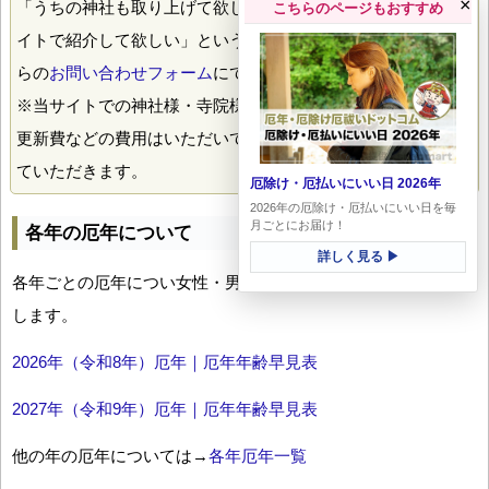
×
「うちの神社も取り上げて欲しい！」「うちのお寺もこのサ
こちらのページもおすすめ
イトで紹介して欲しい」というご希望がありましたら、こち
らの
お問い合わせフォーム
にて掲載のご希望送付下さい。
※当サイトでの神社様・寺院様の掲載には、とくに掲載料や
更新費などの費用はいただいておりません。喜んで掲載させ
ていただきます。
厄除け・厄払いにいい日 2026年
2026年の厄除け・厄払いにいい日を毎
月ごとにお届け！
各年の厄年について
詳しく見る ▶
各年ごとの厄年につい女性・男性の年齢早見表とともにお伝え
します。
2026年（令和8年）厄年｜厄年年齢早見表
2027年（令和9年）厄年｜厄年年齢早見表
他の年の厄年については→
各年厄年一覧