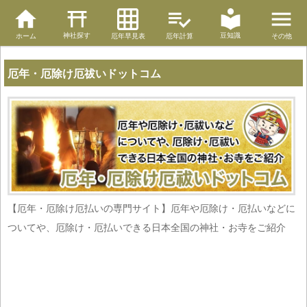
神社探す
豆知識
ホーム
厄年早見表
厄年計算
その他
厄年・厄除け厄祓いドットコム
【厄年・厄除け厄払いの専門サイト】厄年や厄除け・厄払いなどに
ついてや、厄除け・厄払いできる日本全国の神社・お寺をご紹介