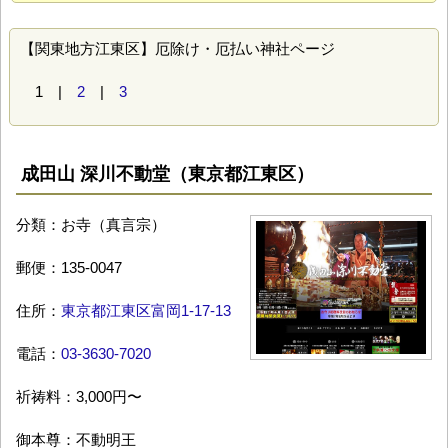
【関東地方江東区】厄除け・厄払い神社ページ
1 |
2
|
3
成田山 深川不動堂（東京都江東区）
分類：お寺（真言宗）
郵便：135-0047
住所：
東京都江東区富岡1-17-13
電話：
03-3630-7020
祈祷料：3,000円〜
御本尊：不動明王