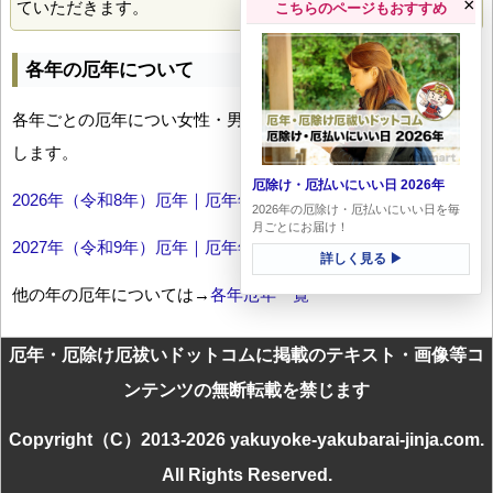
×
ていただきます。
こちらのページもおすすめ
各年の厄年について
各年ごとの厄年につい女性・男性の年齢早見表とともにお伝え
します。
厄除け・厄払いにいい日 2026年
2026年（令和8年）厄年｜厄年年齢早見表
2026年の厄除け・厄払いにいい日を毎
月ごとにお届け！
2027年（令和9年）厄年｜厄年年齢早見表
詳しく見る ▶
他の年の厄年については→
各年厄年一覧
厄年・厄除け厄祓いドットコムに掲載のテキスト・画像等コ
ンテンツの無断転載を禁じます
Copyright（C）2013-2026 yakuyoke-yakubarai-jinja.com.
All Rights Reserved.