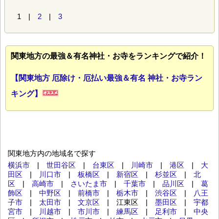
1 |
2
|
3
関東地方の最強＆有名神社・お寺をランキングで紹介！
【関東地方 厄除け・厄払い最強＆有名 神社・お寺ラン
キング】
関東地方内の地域名で探す
横浜市
|
世田谷区
|
台東区
|
川崎市
|
港区
|
大
田区
|
川口市
|
板橋区
|
新宿区
|
杉並区
|
北
区
|
高崎市
|
さいたま市
|
千葉市
|
品川区
|
葛
飾区
|
中野区
|
前橋市
|
栃木市
|
渋谷区
|
八王
子市
|
太田市
|
文京区
| 江東区 |
墨田区
|
宇都
宮市
|
川越市
|
市川市
|
練馬区
|
足利市
|
中央