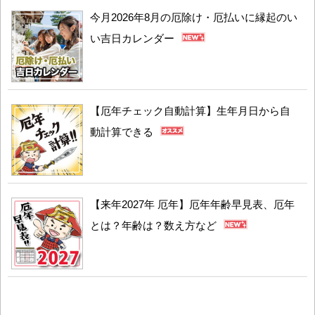
今月2026年8月の厄除け・厄払いに縁起のい
い吉日カレンダー
【厄年チェック自動計算】生年月日から自
動計算できる
【来年2027年 厄年】厄年年齢早見表、厄年
とは？年齢は？数え方など