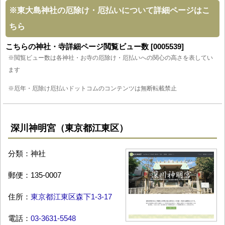
※
東大島神社の厄除け・厄払いについて詳細ページはこ
ちら
こちらの神社・寺詳細ページ閲覧ビュー数 [0005539]
※閲覧ビュー数は各神社・お寺の厄除け・厄払いへの関心の高さを表してい
ます
※厄年・厄除け厄払いドットコムのコンテンツは無断転載禁止
深川神明宮（東京都江東区）
分類：神社
郵便：135-0007
住所：
東京都江東区森下1-3-17
電話：
03-3631-5548