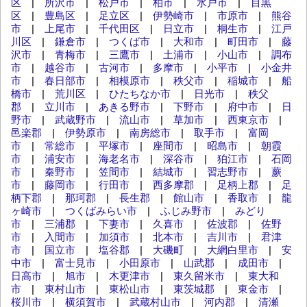
区
|
所沢市
|
松戸市
|
柏市
|
水戸市
|
目黒
区
|
豊島区
|
足立区
|
伊勢崎市
|
市原市
|
熊谷
市
|
上尾市
|
千代田区
|
日立市
|
桐生市
|
江戸
川区
|
鎌倉市
|
つくば市
|
大和市
|
町田市
|
藤
沢市
|
青梅市
|
三鷹市
|
土浦市
|
小山市
|
調布
市
|
越谷市
|
古河市
|
多摩市
|
小平市
|
小金井
市
|
春日部市
|
相模原市
|
秩父市
|
稲城市
|
船
橋市
|
荒川区
|
ひたちなか市
|
日光市
|
秩父
郡
|
立川市
|
あきる野市
|
下野市
|
府中市
|
日
野市
|
武蔵野市
|
流山市
|
草加市
|
西東京市
|
邑楽郡
|
伊勢原市
|
南房総市
|
取手市
|
富岡
市
|
常総市
|
平塚市
|
座間市
|
昭島市
|
朝霞
市
|
浦安市
|
海老名市
|
深谷市
|
狛江市
|
石岡
市
|
秦野市
|
笠間市
|
結城市
|
習志野市
|
蕨
市
|
藤岡市
|
行田市
|
西多摩郡
|
足柄上郡
|
足
柄下郡
|
那珂郡
|
長生郡
|
館山市
|
香取市
|
龍
ヶ崎市
|
つくばみらい市
|
ふじみ野市
|
みどり
市
|
三浦郡
|
下妻市
|
久喜市
|
佐波郡
|
佐野
市
|
入間市
|
加須市
|
北本市
|
吉川市
|
君津
市
|
国立市
|
塩谷郡
|
大磯町
|
大網白里市
|
安
中市
|
富士見市
|
小田原市
|
山武郡
|
成田市
|
日高市
|
旭市
|
木更津市
|
東久留米市
|
東大和
市
|
東村山市
|
東松山市
|
東茨城郡
|
東金市
|
桜川市
|
横須賀市
|
武蔵村山市
|
河内郡
|
清瀬