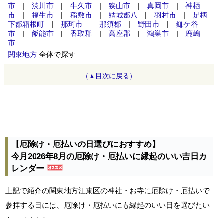
市
|
渋川市
|
牛久市
|
狭山市
|
真岡市
|
神栖
市
|
福生市
|
稲敷市
|
結城郡八
|
羽村市
|
足柄
下郡箱根町
|
那珂市
|
那須郡
|
野田市
|
鎌ケ谷
市
|
飯能市
|
香取郡
|
高座郡
|
鴻巣市
|
鹿嶋
市
関東地方
全体で探す
（▲目次に戻る）
【厄除け・厄払いの日選びにおすすめ】
今月2026年8月の厄除け・厄払いに縁起のいい吉日カ
レンダー
上記で紹介の関東地方江東区の神社・お寺に厄除け・厄払いで
参拝する日には、厄除け・厄払いにも縁起のいい日を選びたい