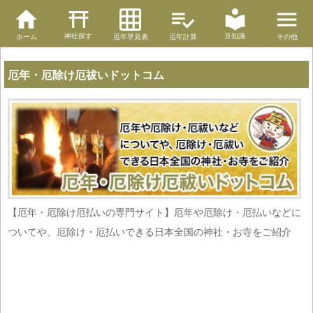
神社探す
豆知識
ホーム
厄年早見表
厄年計算
その他
厄年・厄除け厄祓いドットコム
【厄年・厄除け厄払いの専門サイト】厄年や厄除け・厄払いなどに
ついてや、厄除け・厄払いできる日本全国の神社・お寺をご紹介