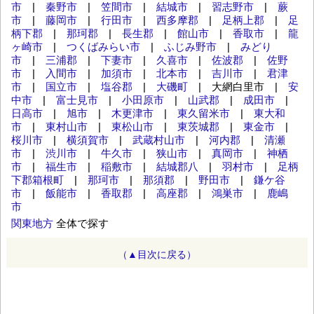
市
|
秦野市
|
笠間市
|
結城市
|
習志野市
|
蕨
市
|
藤岡市
|
行田市
|
西多摩郡
|
足柄上郡
|
足
柄下郡
|
那珂郡
|
長生郡
|
館山市
|
香取市
|
龍
ヶ崎市
|
つくばみらい市
|
ふじみ野市
|
みどり
市
|
三浦郡
|
下妻市
|
久喜市
|
佐波郡
|
佐野
市
|
入間市
|
加須市
|
北本市
|
吉川市
|
君津
市
|
国立市
|
塩谷郡
|
大磯町
| 大網白里市 |
安
中市
|
富士見市
|
小田原市
|
山武郡
|
成田市
|
日高市
|
旭市
|
木更津市
|
東久留米市
|
東大和
市
|
東村山市
|
東松山市
|
東茨城郡
|
東金市
|
桜川市
|
横須賀市
|
武蔵村山市
|
河内郡
|
清瀬
市
|
渋川市
|
牛久市
|
狭山市
|
真岡市
|
神栖
市
|
福生市
|
稲敷市
|
結城郡八
|
羽村市
|
足柄
下郡箱根町
|
那珂市
|
那須郡
|
野田市
|
鎌ケ谷
市
|
飯能市
|
香取郡
|
高座郡
|
鴻巣市
|
鹿嶋
市
関東地方
全体で探す
（▲目次に戻る）