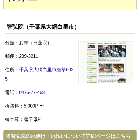
智弘院（千葉県大網白里市）
分類：お寺（日蓮宗）
郵便：299-3211
住所：
千葉県大網白里市細草602-
5
電話：
0475-77-4681
祈祷料：5,000円〜
御本尊：鬼子母神
※
智弘院の厄除け・厄払いについて詳細ページはこちら