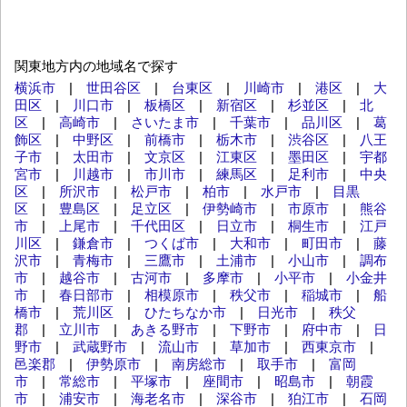
関東地方内の地域名で探す
横浜市
|
世田谷区
|
台東区
|
川崎市
|
港区
|
大
田区
|
川口市
|
板橋区
|
新宿区
|
杉並区
|
北
区
|
高崎市
|
さいたま市
|
千葉市
|
品川区
|
葛
飾区
|
中野区
|
前橋市
|
栃木市
|
渋谷区
|
八王
子市
|
太田市
|
文京区
|
江東区
|
墨田区
|
宇都
宮市
|
川越市
|
市川市
|
練馬区
|
足利市
|
中央
区
|
所沢市
|
松戸市
|
柏市
|
水戸市
|
目黒
区
|
豊島区
|
足立区
|
伊勢崎市
|
市原市
|
熊谷
市
|
上尾市
|
千代田区
|
日立市
|
桐生市
|
江戸
川区
|
鎌倉市
|
つくば市
|
大和市
|
町田市
|
藤
沢市
|
青梅市
|
三鷹市
|
土浦市
|
小山市
|
調布
市
|
越谷市
|
古河市
|
多摩市
|
小平市
|
小金井
市
|
春日部市
|
相模原市
|
秩父市
|
稲城市
|
船
橋市
|
荒川区
|
ひたちなか市
|
日光市
|
秩父
郡
|
立川市
|
あきる野市
|
下野市
|
府中市
|
日
野市
|
武蔵野市
|
流山市
|
草加市
|
西東京市
|
邑楽郡
|
伊勢原市
|
南房総市
|
取手市
|
富岡
市
|
常総市
|
平塚市
|
座間市
|
昭島市
|
朝霞
市
|
浦安市
|
海老名市
|
深谷市
|
狛江市
|
石岡