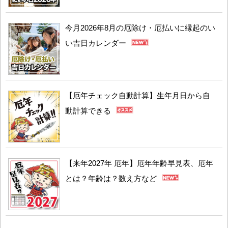
今月2026年8月の厄除け・厄払いに縁起のい
い吉日カレンダー
【厄年チェック自動計算】生年月日から自
動計算できる
【来年2027年 厄年】厄年年齢早見表、厄年
とは？年齢は？数え方など