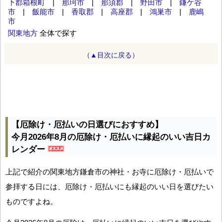
下郡箱根町
|
那珂市
|
那須郡
|
野田市
|
鎌ケ谷
市
|
飯能市
|
香取郡
|
高座郡
|
鴻巣市
|
鹿嶋
市
関東地方
全体で探す
（▲目次に戻る）
【厄除け・厄払いの日選びにおすすめ】
今月2026年8月の厄除け・厄払いに縁起のいい吉日カ
レンダー
上記で紹介の関東地方鎌倉市の神社・お寺に厄除け・厄払いで
参拝する日には、厄除け・厄払いにも縁起のいい日を選びたい
ものですよね。