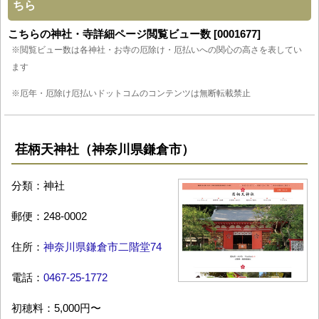
ちら
こちらの神社・寺詳細ページ閲覧ビュー数 [0001677]
※閲覧ビュー数は各神社・お寺の厄除け・厄払いへの関心の高さを表してい
ます
※厄年・厄除け厄払いドットコムのコンテンツは無断転載禁止
荏柄天神社（神奈川県鎌倉市）
分類：神社
郵便：248-0002
住所：
神奈川県鎌倉市二階堂74
電話：
0467-25-1772
初穂料：5,000円〜