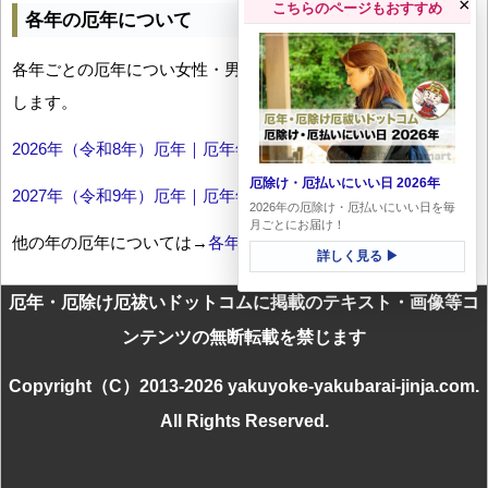
×
こちらのページもおすすめ
各年の厄年について
各年ごとの厄年につい女性・男性の年齢早見表とともにお伝え
します。
2026年（令和8年）厄年｜厄年年齢早見表
厄除け・厄払いにいい日 2026年
2027年（令和9年）厄年｜厄年年齢早見表
2026年の厄除け・厄払いにいい日を毎
月ごとにお届け！
他の年の厄年については→
各年厄年一覧
詳しく見る ▶
厄年・厄除け厄祓いドットコムに掲載のテキスト・画像等コ
ンテンツの無断転載を禁じます
Copyright（C）2013-2026 yakuyoke-yakubarai-jinja.com.
All Rights Reserved.