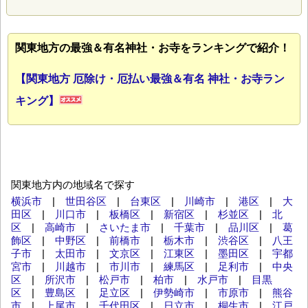
関東地方の最強＆有名神社・お寺をランキングで紹介！
【関東地方 厄除け・厄払い最強＆有名 神社・お寺ラン
キング】
関東地方内の地域名で探す
横浜市
|
世田谷区
|
台東区
|
川崎市
|
港区
|
大
田区
|
川口市
|
板橋区
|
新宿区
|
杉並区
|
北
区
|
高崎市
|
さいたま市
|
千葉市
|
品川区
|
葛
飾区
|
中野区
|
前橋市
|
栃木市
|
渋谷区
|
八王
子市
|
太田市
|
文京区
|
江東区
|
墨田区
|
宇都
宮市
|
川越市
|
市川市
|
練馬区
|
足利市
|
中央
区
|
所沢市
|
松戸市
|
柏市
|
水戸市
|
目黒
区
|
豊島区
|
足立区
|
伊勢崎市
|
市原市
|
熊谷
市
|
上尾市
|
千代田区
|
日立市
|
桐生市
|
江戸