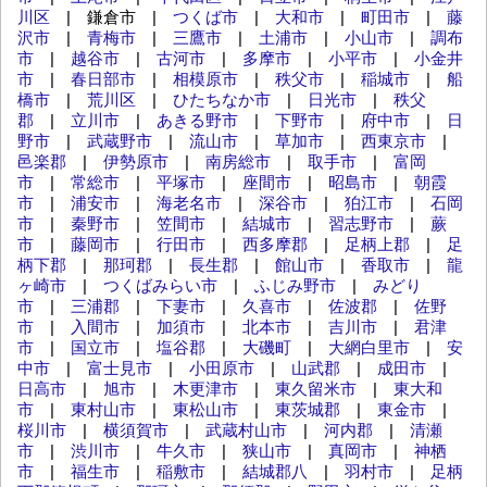
川区
| 鎌倉市 |
つくば市
|
大和市
|
町田市
|
藤
沢市
|
青梅市
|
三鷹市
|
土浦市
|
小山市
|
調布
市
|
越谷市
|
古河市
|
多摩市
|
小平市
|
小金井
市
|
春日部市
|
相模原市
|
秩父市
|
稲城市
|
船
橋市
|
荒川区
|
ひたちなか市
|
日光市
|
秩父
郡
|
立川市
|
あきる野市
|
下野市
|
府中市
|
日
野市
|
武蔵野市
|
流山市
|
草加市
|
西東京市
|
邑楽郡
|
伊勢原市
|
南房総市
|
取手市
|
富岡
市
|
常総市
|
平塚市
|
座間市
|
昭島市
|
朝霞
市
|
浦安市
|
海老名市
|
深谷市
|
狛江市
|
石岡
市
|
秦野市
|
笠間市
|
結城市
|
習志野市
|
蕨
市
|
藤岡市
|
行田市
|
西多摩郡
|
足柄上郡
|
足
柄下郡
|
那珂郡
|
長生郡
|
館山市
|
香取市
|
龍
ヶ崎市
|
つくばみらい市
|
ふじみ野市
|
みどり
市
|
三浦郡
|
下妻市
|
久喜市
|
佐波郡
|
佐野
市
|
入間市
|
加須市
|
北本市
|
吉川市
|
君津
市
|
国立市
|
塩谷郡
|
大磯町
|
大網白里市
|
安
中市
|
富士見市
|
小田原市
|
山武郡
|
成田市
|
日高市
|
旭市
|
木更津市
|
東久留米市
|
東大和
市
|
東村山市
|
東松山市
|
東茨城郡
|
東金市
|
桜川市
|
横須賀市
|
武蔵村山市
|
河内郡
|
清瀬
市
|
渋川市
|
牛久市
|
狭山市
|
真岡市
|
神栖
市
|
福生市
|
稲敷市
|
結城郡八
|
羽村市
|
足柄