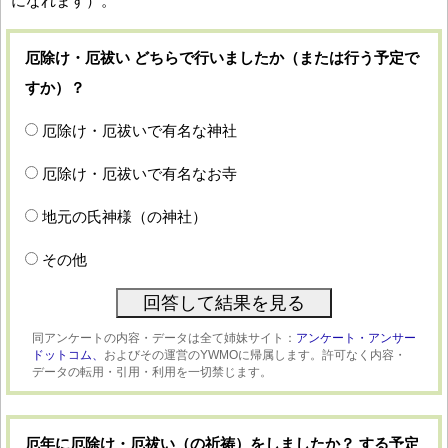
になれます）。
厄除け・厄祓い どちらで行いましたか（または行う予定で
すか）？
厄除け・厄祓いで有名な神社
厄除け・厄祓いで有名なお寺
地元の氏神様（の神社）
その他
同アンケートの内容・データは全て姉妹サイト：
アンケート・アンサー
ドットコム、
およびその運営のYWMOに帰属します。許可なく内容・
データの転用・引用・利用を一切禁じます。
厄年に厄除け・厄祓い（の祈祷）をしましたか？ する予定