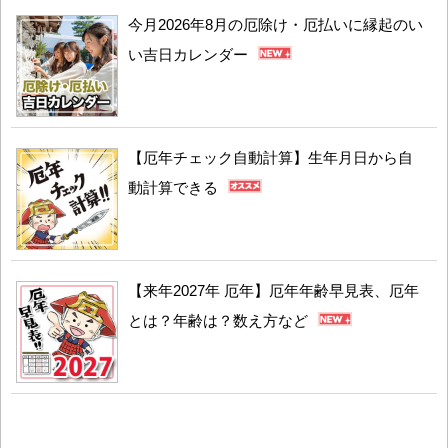
今月2026年8月の厄除け・厄払いに縁起のい
い吉日カレンダー
【厄年チェック自動計算】生年月日から自
動計算できる
【来年2027年 厄年】厄年年齢早見表、厄年
とは？年齢は？数え方など