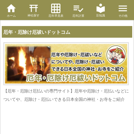
神社探す
豆知識
ホーム
厄年早見表
厄年計算
その他
厄年・厄除け厄祓いドットコム
【厄年・厄除け厄払いの専門サイト】厄年や厄除け・厄払いなどに
ついてや、厄除け・厄払いできる日本全国の神社・お寺をご紹介