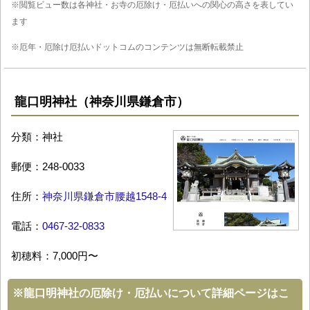
※閲覧ビュー数は各神社・お寺の厄除け・厄払いへの関心の高さを表してい
ます
※厄年・厄除け厄払いドットコムのコンテンツは無断転載禁止
龍口明神社（神奈川県鎌倉市）
分類：神社
郵便：248-0033
住所：
神奈川県鎌倉市腰越1548-4
電話：
0467-32-0833
初穂料：7,000円〜
※
龍口明神社の厄除け・厄払いについて詳細ページはこ