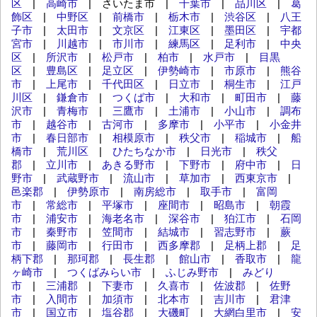
区
|
高崎市
| さいたま市 |
千葉市
|
品川区
|
葛
飾区
|
中野区
|
前橋市
|
栃木市
|
渋谷区
|
八王
子市
|
太田市
|
文京区
|
江東区
|
墨田区
|
宇都
宮市
|
川越市
|
市川市
|
練馬区
|
足利市
|
中央
区
|
所沢市
|
松戸市
|
柏市
|
水戸市
|
目黒
区
|
豊島区
|
足立区
|
伊勢崎市
|
市原市
|
熊谷
市
|
上尾市
|
千代田区
|
日立市
|
桐生市
|
江戸
川区
|
鎌倉市
|
つくば市
|
大和市
|
町田市
|
藤
沢市
|
青梅市
|
三鷹市
|
土浦市
|
小山市
|
調布
市
|
越谷市
|
古河市
|
多摩市
|
小平市
|
小金井
市
|
春日部市
|
相模原市
|
秩父市
|
稲城市
|
船
橋市
|
荒川区
|
ひたちなか市
|
日光市
|
秩父
郡
|
立川市
|
あきる野市
|
下野市
|
府中市
|
日
野市
|
武蔵野市
|
流山市
|
草加市
|
西東京市
|
邑楽郡
|
伊勢原市
|
南房総市
|
取手市
|
富岡
市
|
常総市
|
平塚市
|
座間市
|
昭島市
|
朝霞
市
|
浦安市
|
海老名市
|
深谷市
|
狛江市
|
石岡
市
|
秦野市
|
笠間市
|
結城市
|
習志野市
|
蕨
市
|
藤岡市
|
行田市
|
西多摩郡
|
足柄上郡
|
足
柄下郡
|
那珂郡
|
長生郡
|
館山市
|
香取市
|
龍
ヶ崎市
|
つくばみらい市
|
ふじみ野市
|
みどり
市
|
三浦郡
|
下妻市
|
久喜市
|
佐波郡
|
佐野
市
|
入間市
|
加須市
|
北本市
|
吉川市
|
君津
市
|
国立市
|
塩谷郡
|
大磯町
|
大網白里市
|
安