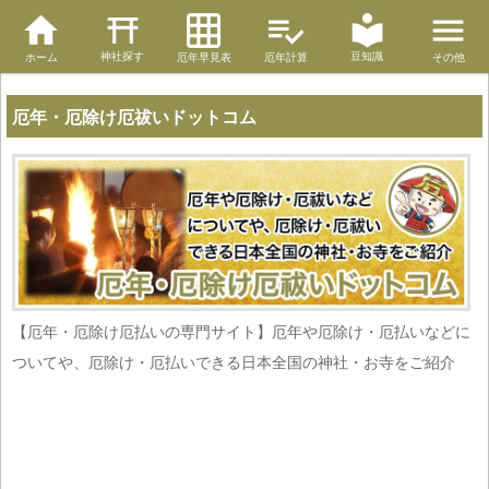
神社探す
豆知識
ホーム
厄年早見表
厄年計算
その他
厄年・厄除け厄祓いドットコム
【厄年・厄除け厄払いの専門サイト】厄年や厄除け・厄払いなどに
ついてや、厄除け・厄払いできる日本全国の神社・お寺をご紹介