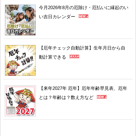
今月2026年8月の厄除け・厄払いに縁起のい
い吉日カレンダー
【厄年チェック自動計算】生年月日から自
動計算できる
【来年2027年 厄年】厄年年齢早見表、厄年
とは？年齢は？数え方など