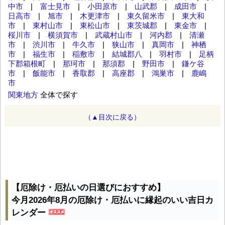
中市
|
富士見市
|
小田原市
|
山武郡
|
成田市
|
日高市
|
旭市
|
木更津市
|
東久留米市
|
東大和
市
|
東村山市
|
東松山市
|
東茨城郡
|
東金市
|
桜川市
|
横須賀市
|
武蔵村山市
|
河内郡
|
清瀬
市
|
渋川市
|
牛久市
|
狭山市
|
真岡市
|
神栖
市
|
福生市
|
稲敷市
|
結城郡八
|
羽村市
|
足柄
下郡箱根町
|
那珂市
|
那須郡
|
野田市
|
鎌ケ谷
市
|
飯能市
|
香取郡
|
高座郡
|
鴻巣市
|
鹿嶋
市
関東地方
全体で探す
（▲目次に戻る）
【厄除け・厄払いの日選びにおすすめ】
今月2026年8月の厄除け・厄払いに縁起のいい吉日カ
レンダー