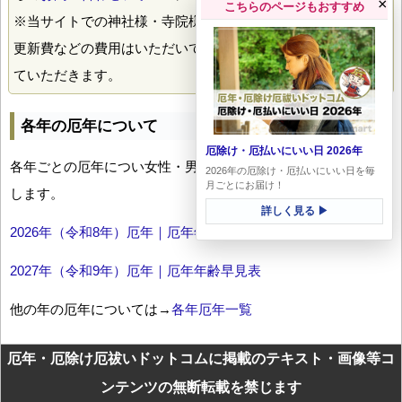
×
こちらのページもおすすめ
※当サイトでの神社様・寺院様の掲載には、とくに掲載料や
更新費などの費用はいただいておりません。喜んで掲載させ
ていただきます。
各年の厄年について
厄除け・厄払いにいい日 2026年
各年ごとの厄年につい女性・男性の年齢早見表とともにお伝え
2026年の厄除け・厄払いにいい日を毎
月ごとにお届け！
します。
詳しく見る ▶
2026年（令和8年）厄年｜厄年年齢早見表
2027年（令和9年）厄年｜厄年年齢早見表
他の年の厄年については→
各年厄年一覧
厄年・厄除け厄祓いドットコムに掲載のテキスト・画像等コ
ンテンツの無断転載を禁じます