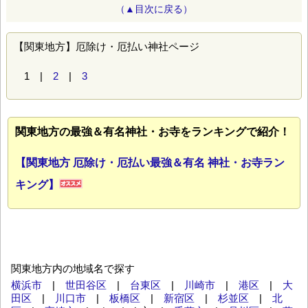
（▲目次に戻る）
【関東地方】厄除け・厄払い神社ページ
1 |
2
|
3
関東地方の最強＆有名神社・お寺をランキングで紹介！
【関東地方 厄除け・厄払い最強＆有名 神社・お寺ラン
キング】
関東地方内の地域名で探す
横浜市
|
世田谷区
|
台東区
|
川崎市
|
港区
|
大
田区
|
川口市
|
板橋区
|
新宿区
|
杉並区
|
北