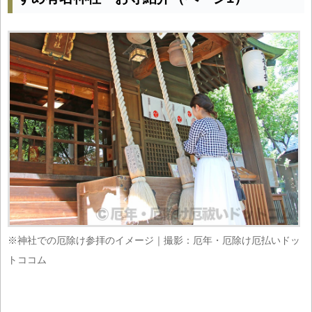
※神社での厄除け参拝のイメージ｜撮影：厄年・厄除け厄払いドッ
トココム