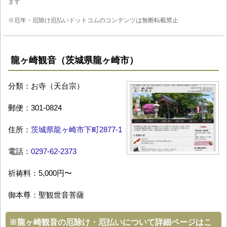
ます
※厄年・厄除け厄払いドットコムのコンテンツは無断転載禁止
龍ヶ崎観音（茨城県龍ヶ崎市）
分類：お寺（天台宗）
郵便：301-0824
住所：
茨城県龍ヶ崎市下町2877-1
電話：
0297-62-2373
祈祷料：5,000円〜
御本尊：聖観世音菩薩
※
龍ヶ崎観音の厄除け・厄払いについて詳細ページはこ