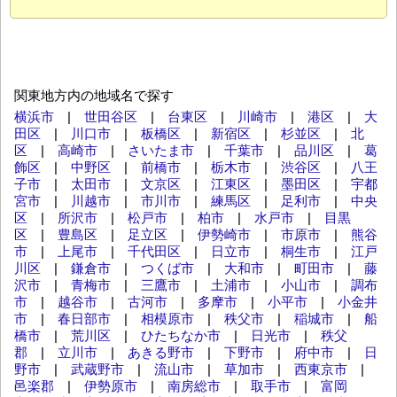
関東地方内の地域名で探す
横浜市
|
世田谷区
|
台東区
|
川崎市
|
港区
|
大
田区
|
川口市
|
板橋区
|
新宿区
|
杉並区
|
北
区
|
高崎市
|
さいたま市
|
千葉市
|
品川区
|
葛
飾区
|
中野区
|
前橋市
|
栃木市
|
渋谷区
|
八王
子市
|
太田市
|
文京区
|
江東区
|
墨田区
|
宇都
宮市
|
川越市
|
市川市
|
練馬区
|
足利市
|
中央
区
|
所沢市
|
松戸市
|
柏市
|
水戸市
|
目黒
区
|
豊島区
|
足立区
|
伊勢崎市
|
市原市
|
熊谷
市
|
上尾市
|
千代田区
|
日立市
|
桐生市
|
江戸
川区
|
鎌倉市
|
つくば市
|
大和市
|
町田市
|
藤
沢市
|
青梅市
|
三鷹市
|
土浦市
|
小山市
|
調布
市
|
越谷市
|
古河市
|
多摩市
|
小平市
|
小金井
市
|
春日部市
|
相模原市
|
秩父市
|
稲城市
|
船
橋市
|
荒川区
|
ひたちなか市
|
日光市
|
秩父
郡
|
立川市
|
あきる野市
|
下野市
|
府中市
|
日
野市
|
武蔵野市
|
流山市
|
草加市
|
西東京市
|
邑楽郡
|
伊勢原市
|
南房総市
|
取手市
|
富岡