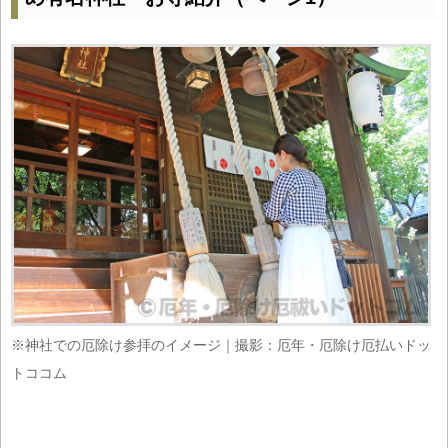
※神社での厄除け参拝のイメージ｜撮影：厄年・厄除け厄払いドッ
トココム