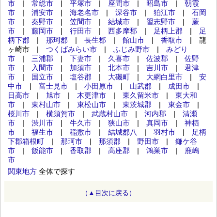
市
|
常総市
|
平塚市
|
座間市
|
昭島市
|
朝霞
市
|
浦安市
|
海老名市
|
深谷市
|
狛江市
|
石岡
市
|
秦野市
|
笠間市
|
結城市
|
習志野市
|
蕨
市
|
藤岡市
|
行田市
|
西多摩郡
|
足柄上郡
|
足
柄下郡
|
那珂郡
|
長生郡
|
館山市
|
香取市
| 龍
ヶ崎市 |
つくばみらい市
|
ふじみ野市
|
みどり
市
|
三浦郡
|
下妻市
|
久喜市
|
佐波郡
|
佐野
市
|
入間市
|
加須市
|
北本市
|
吉川市
|
君津
市
|
国立市
|
塩谷郡
|
大磯町
|
大網白里市
|
安
中市
|
富士見市
|
小田原市
|
山武郡
|
成田市
|
日高市
|
旭市
|
木更津市
|
東久留米市
|
東大和
市
|
東村山市
|
東松山市
|
東茨城郡
|
東金市
|
桜川市
|
横須賀市
|
武蔵村山市
|
河内郡
|
清瀬
市
|
渋川市
|
牛久市
|
狭山市
|
真岡市
|
神栖
市
|
福生市
|
稲敷市
|
結城郡八
|
羽村市
|
足柄
下郡箱根町
|
那珂市
|
那須郡
|
野田市
|
鎌ケ谷
市
|
飯能市
|
香取郡
|
高座郡
|
鴻巣市
|
鹿嶋
市
関東地方
全体で探す
（▲目次に戻る）