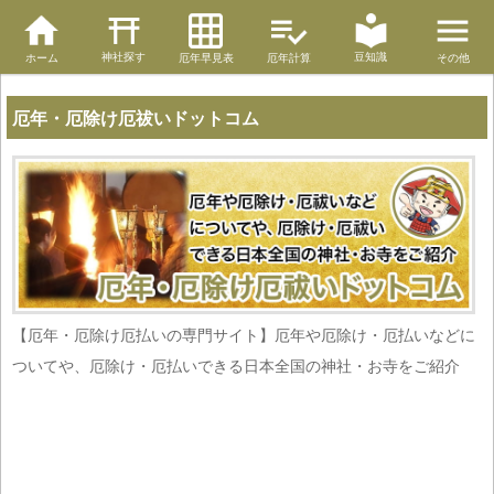
神社探す
豆知識
ホーム
厄年早見表
厄年計算
その他
厄年・厄除け厄祓いドットコム
【厄年・厄除け厄払いの専門サイト】厄年や厄除け・厄払いなどに
ついてや、厄除け・厄払いできる日本全国の神社・お寺をご紹介