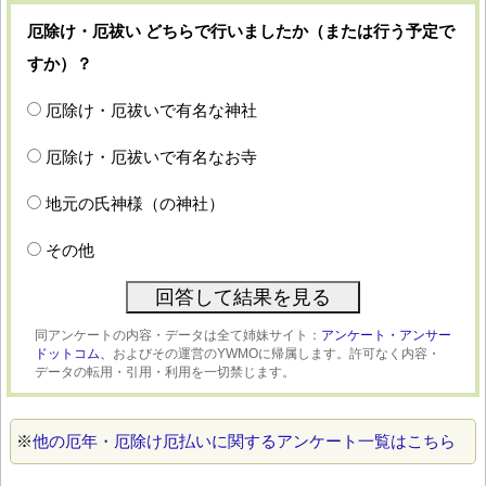
厄除け・厄祓い どちらで行いましたか（または行う予定で
すか）？
厄除け・厄祓いで有名な神社
厄除け・厄祓いで有名なお寺
地元の氏神様（の神社）
その他
同アンケートの内容・データは全て姉妹サイト：
アンケート・アンサー
ドットコム、
およびその運営のYWMOに帰属します。許可なく内容・
データの転用・引用・利用を一切禁じます。
※
他の厄年・厄除け厄払いに関するアンケート一覧はこちら