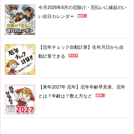
今月2026年8月の厄除け・厄払いに縁起のい
い吉日カレンダー
【厄年チェック自動計算】生年月日から自
動計算できる
【来年2027年 厄年】厄年年齢早見表、厄年
とは？年齢は？数え方など