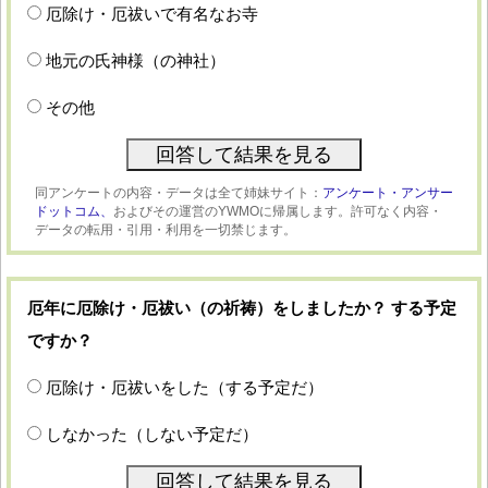
厄除け・厄祓いで有名なお寺
地元の氏神様（の神社）
その他
同アンケートの内容・データは全て姉妹サイト：
アンケート・アンサー
ドットコム、
およびその運営のYWMOに帰属します。許可なく内容・
データの転用・引用・利用を一切禁じます。
厄年に厄除け・厄祓い（の祈祷）をしましたか？ する予定
ですか？
厄除け・厄祓いをした（する予定だ）
しなかった（しない予定だ）