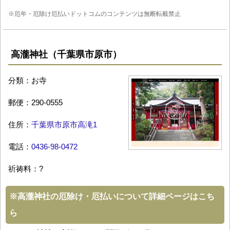
※厄年・厄除け厄払いドットコムのコンテンツは無断転載禁止
高瀧神社（千葉県市原市）
分類：お寺
郵便：290-0555
住所：
千葉県市原市高滝1
電話：
0436-98-0472
祈祷料：?
※
高瀧神社の厄除け・厄払いについて詳細ページはこち
ら