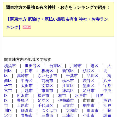
関東地方の最強＆有名神社・お寺をランキングで紹介！
【関東地方 厄除け・厄払い最強＆有名 神社・お寺ラン
キング】
関東地方内の地域名で探す
横浜市
|
世田谷区
|
台東区
|
川崎市
|
港区
|
大
田区
|
川口市
|
板橋区
|
新宿区
|
杉並区
|
北
区
|
高崎市
|
さいたま市
|
千葉市
|
品川区
|
葛
飾区
|
中野区
|
前橋市
|
栃木市
|
渋谷区
|
八王
子市
|
太田市
|
文京区
|
江東区
|
墨田区
|
宇都
宮市
|
川越市
|
市川市
|
練馬区
|
足利市
|
中央
区
|
所沢市
|
松戸市
|
柏市
|
水戸市
|
目黒
区
|
豊島区
|
足立区
|
伊勢崎市
| 市原市 |
熊谷
市
|
上尾市
|
千代田区
|
日立市
|
桐生市
|
江戸
川区
|
鎌倉市
|
つくば市
|
大和市
|
町田市
|
藤
沢市
|
青梅市
|
三鷹市
|
土浦市
|
小山市
|
調布