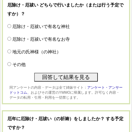
厄除け・厄祓い どちらで行いましたか（または行う予定で
すか）？
厄除け・厄祓いで有名な神社
厄除け・厄祓いで有名なお寺
地元の氏神様（の神社）
その他
同アンケートの内容・データは全て姉妹サイト：
アンケート・アンサー
ドットコム、
およびその運営のYWMOに帰属します。許可なく内容・
データの転用・引用・利用を一切禁じます。
厄年に厄除け・厄祓い（の祈祷）をしましたか？ する予定
ですか？