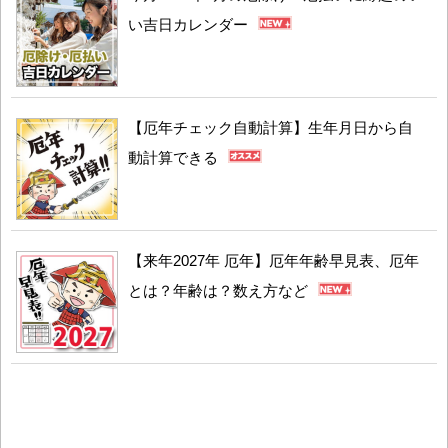
い吉日カレンダー
【厄年チェック自動計算】生年月日から自
動計算できる
【来年2027年 厄年】厄年年齢早見表、厄年
とは？年齢は？数え方など