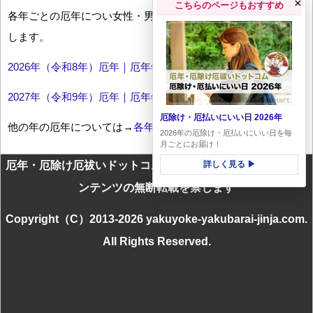
×
こちらのページもおすすめ
各年ごとの厄年につい女性・男性の年齢早見表とともにお伝え
します。
2026年（令和8年）厄年｜厄年年齢早見表
2027年（令和9年）厄年｜厄年年齢早見表
厄除け・厄払いにいい日 2026年
他の年の厄年については→
各年厄年一覧
2026年の厄除け・厄払いにいい日を毎
月ごとにお届け！
厄年・厄除け厄祓いドットコムに掲載のテキスト・画像等コ
詳しく見る ▶
ンテンツの無断転載を禁じます
Copyright（C）2013-2026 yakuyoke-yakubarai-jinja.com.
All Rights Reserved.