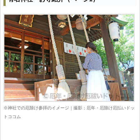
※神社での厄除け参拝のイメージ｜撮影：厄年・厄除け厄払いドッ
トココム