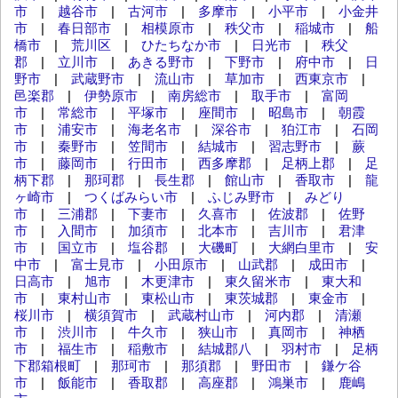
市
|
越谷市
|
古河市
|
多摩市
|
小平市
|
小金井
市
|
春日部市
|
相模原市
|
秩父市
|
稲城市
|
船
橋市
|
荒川区
|
ひたちなか市
|
日光市
|
秩父
郡
|
立川市
|
あきる野市
|
下野市
|
府中市
|
日
野市
|
武蔵野市
|
流山市
|
草加市
|
西東京市
|
邑楽郡
|
伊勢原市
|
南房総市
|
取手市
|
富岡
市
|
常総市
|
平塚市
|
座間市
|
昭島市
|
朝霞
市
|
浦安市
|
海老名市
|
深谷市
|
狛江市
|
石岡
市
|
秦野市
|
笠間市
|
結城市
|
習志野市
|
蕨
市
|
藤岡市
|
行田市
|
西多摩郡
|
足柄上郡
|
足
柄下郡
|
那珂郡
|
長生郡
|
館山市
|
香取市
|
龍
ヶ崎市
|
つくばみらい市
|
ふじみ野市
|
みどり
市
|
三浦郡
|
下妻市
|
久喜市
|
佐波郡
|
佐野
市
|
入間市
|
加須市
|
北本市
|
吉川市
|
君津
市
|
国立市
|
塩谷郡
|
大磯町
|
大網白里市
|
安
中市
|
富士見市
|
小田原市
|
山武郡
|
成田市
|
日高市
|
旭市
|
木更津市
|
東久留米市
|
東大和
市
|
東村山市
|
東松山市
|
東茨城郡
|
東金市
|
桜川市
|
横須賀市
|
武蔵村山市
|
河内郡
|
清瀬
市
|
渋川市
|
牛久市
|
狭山市
|
真岡市
|
神栖
市
|
福生市
|
稲敷市
|
結城郡八
|
羽村市
|
足柄
下郡箱根町
|
那珂市
|
那須郡
|
野田市
|
鎌ケ谷
市
|
飯能市
|
香取郡
|
高座郡
|
鴻巣市
|
鹿嶋