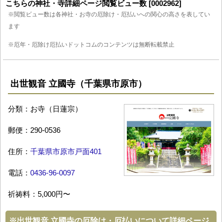
こちらの神社・寺詳細ページ閲覧ビュー数 [0002962]
※閲覧ビュー数は各神社・お寺の厄除け・厄払いへの関心の高さを表してい
ます
※厄年・厄除け厄払いドットコムのコンテンツは無断転載禁止
出世観音 立國寺（千葉県市原市）
分類：お寺（日蓮宗）
郵便：290-0536
住所：
千葉県市原市戸面401
電話：
0436-96-0097
祈祷料：5,000円〜
※
出世観音 立國寺の厄除け・厄払いについて詳細ページ