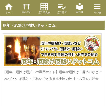
神社探す
豆知識
ホーム
厄年早見表
厄年計算
その他
厄年・厄除け厄祓いドットコム
【厄年・厄除け厄払いの専門サイト】厄年や厄除け・厄払いなどに
ついてや、厄除け・厄払いできる日本全国の神社・お寺をご紹介