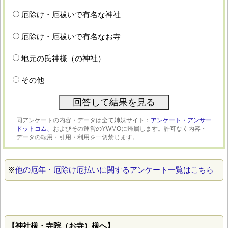
厄除け・厄祓いで有名な神社
厄除け・厄祓いで有名なお寺
地元の氏神様（の神社）
その他
同アンケートの内容・データは全て姉妹サイト：
アンケート・アンサー
ドットコム、
およびその運営のYWMOに帰属します。許可なく内容・
データの転用・引用・利用を一切禁じます。
※
他の厄年・厄除け厄払いに関するアンケート一覧はこちら
【神社様・寺院（お寺）様へ】