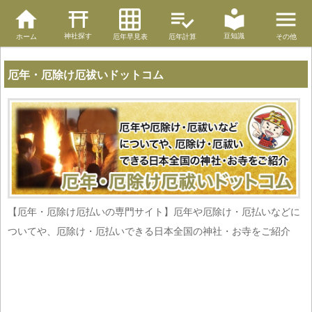
神社探す
豆知識
ホーム
厄年早見表
厄年計算
その他
厄年・厄除け厄祓いドットコム
【厄年・厄除け厄払いの専門サイト】厄年や厄除け・厄払いなどに
ついてや、厄除け・厄払いできる日本全国の神社・お寺をご紹介