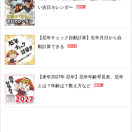
い吉日カレンダー
【厄年チェック自動計算】生年月日から自
動計算できる
【来年2027年 厄年】厄年年齢早見表、厄年
とは？年齢は？数え方など