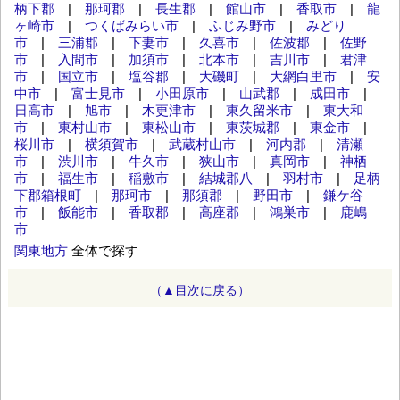
柄下郡
|
那珂郡
|
長生郡
|
館山市
|
香取市
|
龍
ヶ崎市
|
つくばみらい市
|
ふじみ野市
|
みどり
市
|
三浦郡
|
下妻市
|
久喜市
|
佐波郡
|
佐野
市
|
入間市
|
加須市
|
北本市
|
吉川市
|
君津
市
|
国立市
|
塩谷郡
|
大磯町
|
大網白里市
|
安
中市
|
富士見市
|
小田原市
|
山武郡
|
成田市
|
日高市
|
旭市
|
木更津市
|
東久留米市
|
東大和
市
|
東村山市
|
東松山市
|
東茨城郡
|
東金市
|
桜川市
|
横須賀市
|
武蔵村山市
|
河内郡
|
清瀬
市
|
渋川市
|
牛久市
|
狭山市
|
真岡市
|
神栖
市
|
福生市
|
稲敷市
|
結城郡八
|
羽村市
|
足柄
下郡箱根町
|
那珂市
|
那須郡
|
野田市
|
鎌ケ谷
市
|
飯能市
|
香取郡
|
高座郡
|
鴻巣市
|
鹿嶋
市
関東地方
全体で探す
（▲目次に戻る）