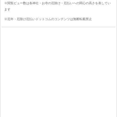
※閲覧ビュー数は各神社・お寺の厄除け・厄払いへの関心の高さを表してい
ます
※厄年・厄除け厄払いドットコムのコンテンツは無断転載禁止