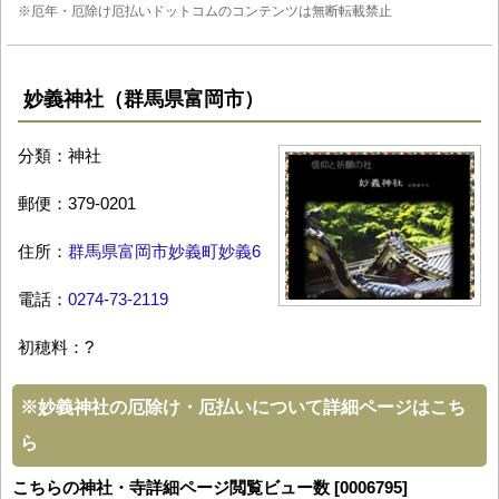
※厄年・厄除け厄払いドットコムのコンテンツは無断転載禁止
妙義神社（群馬県富岡市）
分類：神社
郵便：379-0201
住所：
群馬県富岡市妙義町妙義6
電話：
0274-73-2119
初穂料：?
※
妙義神社の厄除け・厄払いについて詳細ページはこち
ら
こちらの神社・寺詳細ページ閲覧ビュー数 [0006795]