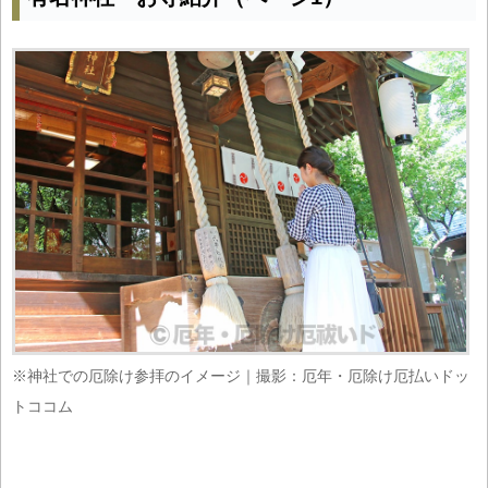
※神社での厄除け参拝のイメージ｜撮影：厄年・厄除け厄払いドッ
トココム