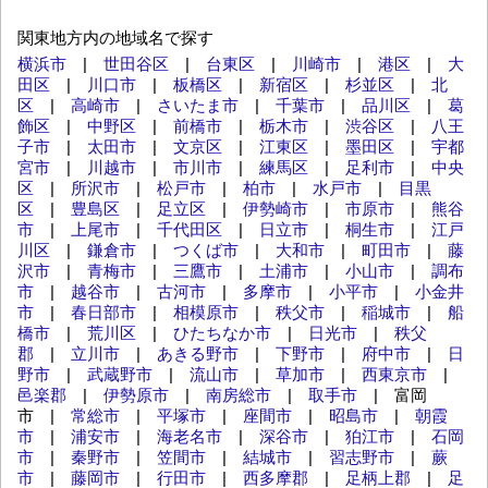
関東地方内の地域名で探す
横浜市
|
世田谷区
|
台東区
|
川崎市
|
港区
|
大
田区
|
川口市
|
板橋区
|
新宿区
|
杉並区
|
北
区
|
高崎市
|
さいたま市
|
千葉市
|
品川区
|
葛
飾区
|
中野区
|
前橋市
|
栃木市
|
渋谷区
|
八王
子市
|
太田市
|
文京区
|
江東区
|
墨田区
|
宇都
宮市
|
川越市
|
市川市
|
練馬区
|
足利市
|
中央
区
|
所沢市
|
松戸市
|
柏市
|
水戸市
|
目黒
区
|
豊島区
|
足立区
|
伊勢崎市
|
市原市
|
熊谷
市
|
上尾市
|
千代田区
|
日立市
|
桐生市
|
江戸
川区
|
鎌倉市
|
つくば市
|
大和市
|
町田市
|
藤
沢市
|
青梅市
|
三鷹市
|
土浦市
|
小山市
|
調布
市
|
越谷市
|
古河市
|
多摩市
|
小平市
|
小金井
市
|
春日部市
|
相模原市
|
秩父市
|
稲城市
|
船
橋市
|
荒川区
|
ひたちなか市
|
日光市
|
秩父
郡
|
立川市
|
あきる野市
|
下野市
|
府中市
|
日
野市
|
武蔵野市
|
流山市
|
草加市
|
西東京市
|
邑楽郡
|
伊勢原市
|
南房総市
|
取手市
| 富岡
市 |
常総市
|
平塚市
|
座間市
|
昭島市
|
朝霞
市
|
浦安市
|
海老名市
|
深谷市
|
狛江市
|
石岡
市
|
秦野市
|
笠間市
|
結城市
|
習志野市
|
蕨
市
|
藤岡市
|
行田市
|
西多摩郡
|
足柄上郡
|
足