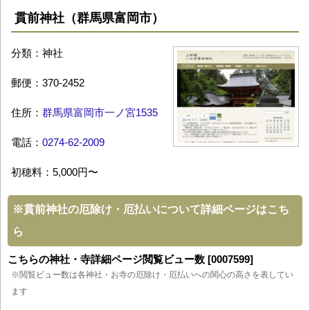
貫前神社（群馬県富岡市）
分類：神社
郵便：370-2452
住所：
群馬県富岡市一ノ宮1535
電話：
0274-62-2009
初穂料：5,000円〜
※
貫前神社の厄除け・厄払いについて詳細ページはこち
ら
こちらの神社・寺詳細ページ閲覧ビュー数 [0007599]
※閲覧ビュー数は各神社・お寺の厄除け・厄払いへの関心の高さを表してい
ます