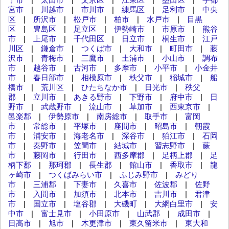
宮市
|
川越市
|
市川市
|
練馬区
|
足利市
|
中央
区
|
所沢市
|
松戸市
|
柏市
|
水戸市
|
目黒
区
|
豊島区
|
足立区
|
伊勢崎市
|
市原市
|
熊谷
市
|
上尾市
|
千代田区
|
日立市
|
桐生市
|
江戸
川区
|
鎌倉市
|
つくば市
|
大和市
|
町田市
|
藤
沢市
|
青梅市
|
三鷹市
|
土浦市
|
小山市
|
調布
市
|
越谷市
|
古河市
|
多摩市
|
小平市
|
小金井
市
|
春日部市
|
相模原市
|
秩父市
|
稲城市
|
船
橋市
|
荒川区
|
ひたちなか市
|
日光市
|
秩父
郡
|
立川市
|
あきる野市
|
下野市
|
府中市
|
日
野市
|
武蔵野市
|
流山市
|
草加市
|
西東京市
|
邑楽郡
|
伊勢原市
|
南房総市
|
取手市
|
富岡
市
|
常総市
|
平塚市
|
座間市
|
昭島市
|
朝霞
市
|
浦安市
|
海老名市
|
深谷市
|
狛江市
|
石岡
市
|
秦野市
|
笠間市
|
結城市
|
習志野市
|
蕨
市
|
藤岡市
|
行田市
|
西多摩郡
|
足柄上郡
|
足
柄下郡
|
那珂郡
|
長生郡
|
館山市
|
香取市
|
龍
ヶ崎市
|
つくばみらい市
|
ふじみ野市
|
みどり
市
|
三浦郡
|
下妻市
|
久喜市
|
佐波郡
|
佐野
市
|
入間市
|
加須市
|
北本市
|
吉川市
|
君津
市
|
国立市
|
塩谷郡
|
大磯町
|
大網白里市
|
安
中市
|
富士見市
|
小田原市
|
山武郡
|
成田市
|
日高市
|
旭市
|
木更津市
|
東久留米市
|
東大和