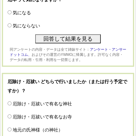
気になる
気にならない
同アンケートの内容・データは全て姉妹サイト：
アンケート・アンサー
ドットコム、
およびその運営のYWMOに帰属します。許可なく内容・
データの転用・引用・利用を一切禁じます。
厄除け・厄祓い どちらで行いましたか（または行う予定で
すか）？
厄除け・厄祓いで有名な神社
厄除け・厄祓いで有名なお寺
地元の氏神様（の神社）