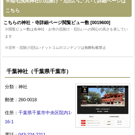
※
稲毛浅間神社の厄除け・厄払いについて詳細ページは
こちら
こちらの神社・寺詳細ページ閲覧ビュー数 [0019600]
※閲覧ビュー数は各神社・お寺の厄除け・厄払いへの関心の高さを表してい
ます
※厄年・厄除け厄払いドットコムのコンテンツは無断転載禁止
千葉神社（千葉県千葉市）
分類：神社
郵便：260-0018
住所：
千葉県千葉市中央区院内1-
16-1
電話：
043-224-2211