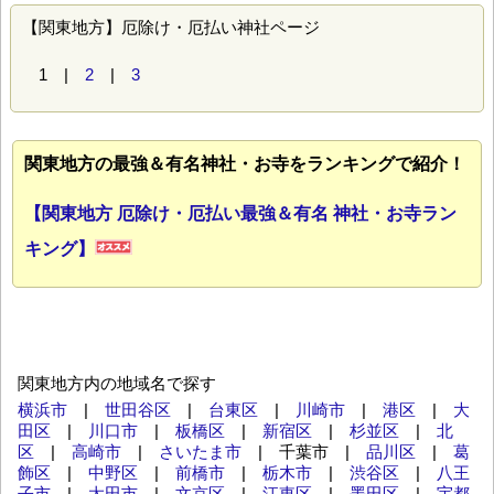
【関東地方】厄除け・厄払い神社ページ
1 |
2
|
3
関東地方の最強＆有名神社・お寺をランキングで紹介！
【関東地方 厄除け・厄払い最強＆有名 神社・お寺ラン
キング】
関東地方内の地域名で探す
横浜市
|
世田谷区
|
台東区
|
川崎市
|
港区
|
大
田区
|
川口市
|
板橋区
|
新宿区
|
杉並区
|
北
区
|
高崎市
|
さいたま市
| 千葉市 |
品川区
|
葛
飾区
|
中野区
|
前橋市
|
栃木市
|
渋谷区
|
八王
子市
|
太田市
|
文京区
|
江東区
|
墨田区
|
宇都