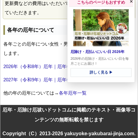
×
こちらのページもおすすめ
更新費などの費用はいただいておりません。喜んで掲載させ
ていただきます。
各年の厄年について
各年ごとの厄年につい女性・男性の年齢早見表とともにお伝え
厄除け・厄払いにいい日 2026年
します。
2026年の厄除け・厄払いにいい日を毎
月ごとにお届け！
2026年（令和8年）厄年｜厄年年齢早見表
詳しく見る ▶
2027年（令和9年）厄年｜厄年年齢早見表
他の年の厄年については→
各年厄年一覧
厄年・厄除け厄祓いドットコムに掲載のテキスト・画像等コ
ンテンツの無断転載を禁じます
Copyright（C）2013-2026 yakuyoke-yakubarai-jinja.com.