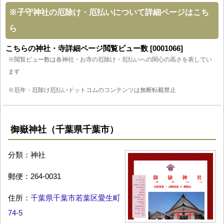
※
子守神社の厄除け・厄払いについて詳細ページはこち
ら
こちらの神社・寺詳細ページ閲覧ビュー数 [0001066]
※閲覧ビュー数は各神社・お寺の厄除け・厄払いへの関心の高さを表してい
ます
※厄年・厄除け厄払いドットコムのコンテンツは無断転載禁止
御嶽神社（千葉県千葉市）
分類：神社
郵便：264-0031
住所：
千葉県千葉市若葉区愛生町
74-5