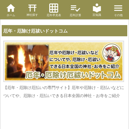
神社探す
豆知識
ホーム
厄年早見表
厄年計算
その他
厄年・厄除け厄祓いドットコム
【厄年・厄除け厄払いの専門サイト】厄年や厄除け・厄払いなどに
ついてや、厄除け・厄払いできる日本全国の神社・お寺をご紹介