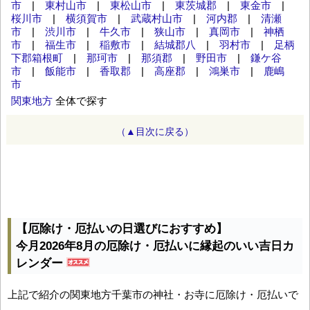
市
|
東村山市
|
東松山市
|
東茨城郡
|
東金市
|
桜川市
|
横須賀市
|
武蔵村山市
|
河内郡
|
清瀬
市
|
渋川市
|
牛久市
|
狭山市
|
真岡市
|
神栖
市
|
福生市
|
稲敷市
|
結城郡八
|
羽村市
|
足柄
下郡箱根町
|
那珂市
|
那須郡
|
野田市
|
鎌ケ谷
市
|
飯能市
|
香取郡
|
高座郡
|
鴻巣市
|
鹿嶋
市
関東地方
全体で探す
（▲目次に戻る）
【厄除け・厄払いの日選びにおすすめ】
今月2026年8月の厄除け・厄払いに縁起のいい吉日カ
レンダー
上記で紹介の関東地方千葉市の神社・お寺に厄除け・厄払いで