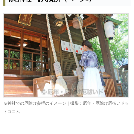
※神社での厄除け参拝のイメージ｜撮影：厄年・厄除け厄払いドッ
トココム