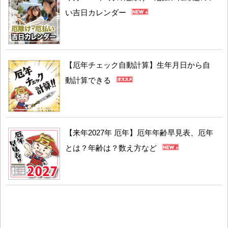
い吉日カレンダー
【厄年チェック自動計算】生年月日から自
動計算できる
【来年2027年 厄年】厄年年齢早見表、厄年
とは？年齢は？数え方など