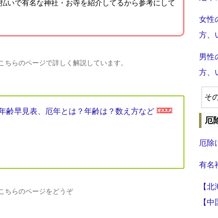
払いで有名な神社・お寺を紹介
してるから参考にして
女性
方、
男性
、こちらのページで詳しく解説しています。
方、
そ
厄年年齢早見表、厄年とは？年齢は？数え方など
厄
厄除
有名
【北
、こちらのページをどうぞ
【中