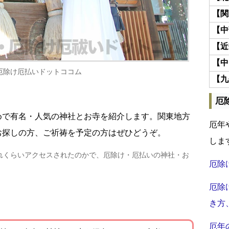
【関
【中
【近
【中
厄除け厄払いドットココム
【九
厄
めで有名・人気の神社とお寺を紹介します。関東地方
厄年
お探しの方、ご祈祷を予定の方はぜひどうぞ。
しま
れくらいアクセスされたのかで、厄除け・厄払いの神社・お
厄除
厄除
き方
厄年