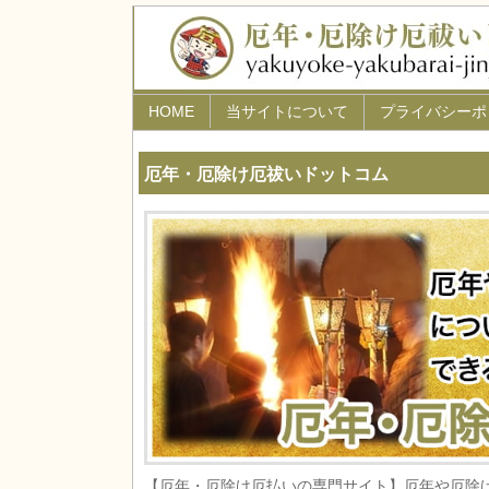
HOME
当サイトについて
プライバシーポ
厄年・厄除け厄祓いドットコム
【厄年・厄除け厄払いの専門サイト】厄年や厄除