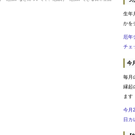
生年
かを
厄年
チェ
今
毎月
縁起
ます
今月
日カ