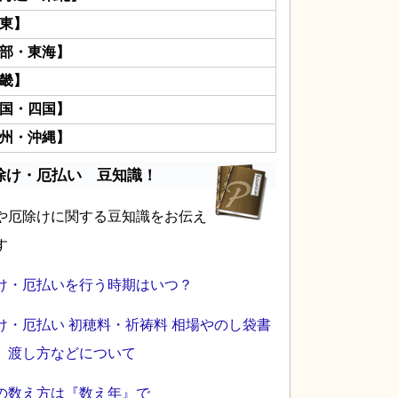
東】
部・東海】
畿】
国・四国】
州・沖縄】
除け・厄払い 豆知識！
や厄除けに関する豆知識をお伝え
す
け・厄払いを行う時期はいつ？
け・厄払い 初穂料・祈祷料 相場やのし袋書
、渡し方などについて
の数え方は『数え年』で