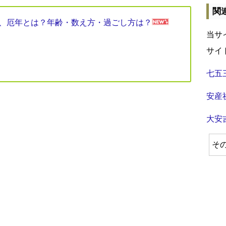
関
見表、厄年とは？年齢・数え方・過ごし方は？
当サ
サイ
七五
安産
大安
そ