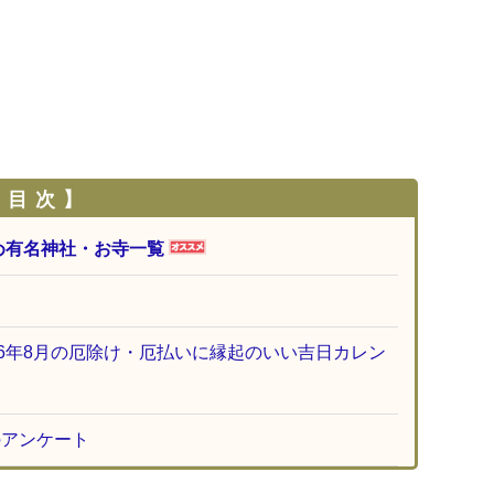
 目 次 】
め有名神社・お寺一覧
26年8月の厄除け・厄払いに縁起のいい吉日カレン
のアンケート