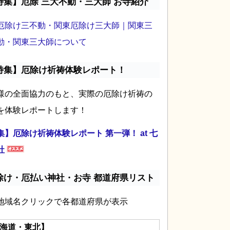
特集】厄除 三大不動・三大師 お寺紹介
厄除け三不動・関東厄除け三大師｜関東三
動・関東三大師について
特集】厄除け祈祷体験レポート！
様の全面協力のもと、実際の厄除け祈祷の
を体験レポートします！
集】厄除け祈祷体験レポート 第一弾！ at 七
社
除け・厄払い神社・お寺 都道府県リスト
地域名クリックで各都道府県が表示
海道・東北】