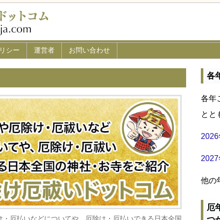
リシー
運営者
お問い合わせ
各
各年
とと
20
20
他の
厄
け・厄払いなどについてや、厄除け・厄払いできる日本全国
つ