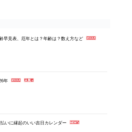
年年齢早見表、厄年とは？年齢は？数え方など
26年
・厄払いに縁起のいい吉日カレンダー