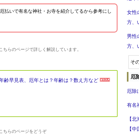
厄払いで有名な神社・お寺を紹介
してるから参考にし
女性
方、
男性
方、
、こちらのページで詳しく解説しています。
そ
厄
厄年年齢早見表、厄年とは？年齢は？数え方など
厄除
有名
【北
【中
、こちらのページをどうぞ