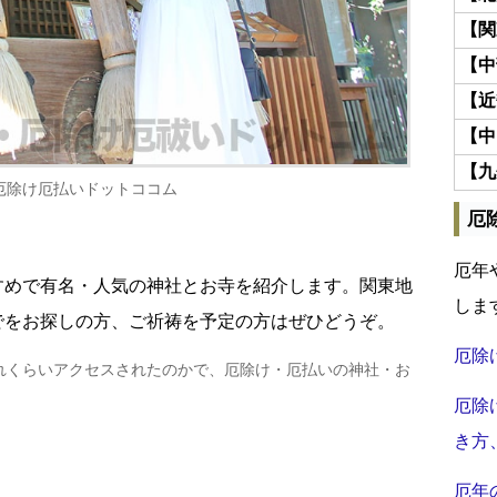
【関
【中
【近
【中
【九
厄除け厄払いドットココム
厄
厄年
すめで有名・人気の神社とお寺を紹介します。関東地
しま
でをお探しの方、ご祈祷を予定の方はぜひどうぞ。
厄除
れくらいアクセスされたのかで、厄除け・厄払いの神社・お
厄除
き方
厄年