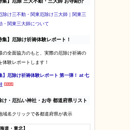
特集】厄除 三大不動・三大師 お寺紹介
厄除け三不動・関東厄除け三大師｜関東三
動・関東三大師について
特集】厄除け祈祷体験レポート！
様の全面協力のもと、実際の厄除け祈祷の
を体験レポートします！
集】厄除け祈祷体験レポート 第一弾！ at 七
社
除け・厄払い神社・お寺 都道府県リスト
地域名クリックで各都道府県が表示
海道・東北】