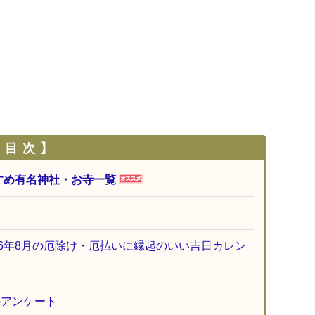
 目 次 】
すめ有名神社・お寺一覧
26年8月の厄除け・厄払いに縁起のいい吉日カレン
のアンケート