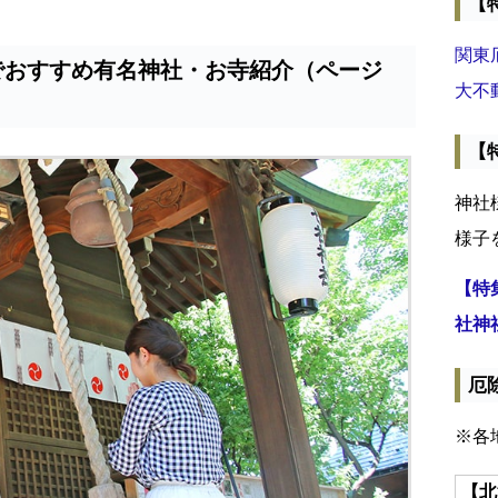
【
関東
でおすすめ有名神社・お寺紹介（ページ
大不
【
神社
様子
【特
社神
厄
※各
【北