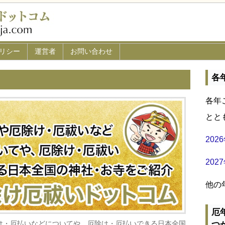
リシー
運営者
お問い合わせ
各
各年
とと
20
20
他の
厄
け・厄払いなどについてや、厄除け・厄払いできる日本全国
つ