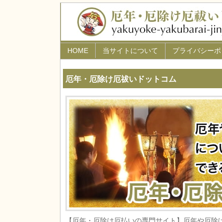
HOME
当サイトについて
プライバシーポ
厄年・厄除け厄祓いドットコム
【厄年・厄除け厄払いの専門サイト】厄年や厄除