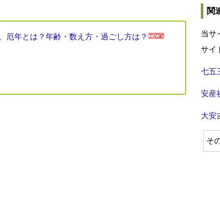
関
当サ
見表、厄年とは？年齢・数え方・過ごし方は？
サイ
七五
安産
大安
そ