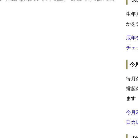
生年
かを
厄年
チェ
今
毎月
縁起
ます
今月
日カ