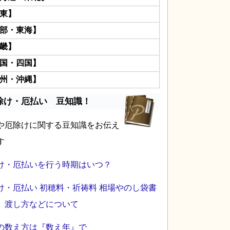
東】
部・東海】
畿】
国・四国】
州・沖縄】
除け・厄払い 豆知識！
や厄除けに関する豆知識をお伝え
す
け・厄払いを行う時期はいつ？
け・厄払い 初穂料・祈祷料 相場やのし袋書
、渡し方などについて
の数え方は『数え年』で