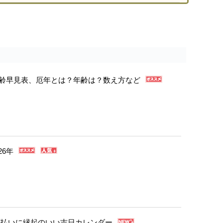
年年齢早見表、厄年とは？年齢は？数え方など
26年
・厄払いに縁起のいい吉日カレンダー