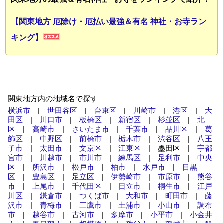
【関東地方 厄除け・厄払い最強＆有名 神社・お寺ラン
キング】
関東地方内の地域名で探す
横浜市
|
世田谷区
|
台東区
|
川崎市
|
港区
|
大
田区
|
川口市
|
板橋区
|
新宿区
|
杉並区
|
北
区
|
高崎市
|
さいたま市
|
千葉市
|
品川区
|
葛
飾区
|
中野区
|
前橋市
|
栃木市
|
渋谷区
|
八王
子市
|
太田市
|
文京区
|
江東区
| 墨田区 |
宇都
宮市
|
川越市
|
市川市
|
練馬区
|
足利市
|
中央
区
|
所沢市
|
松戸市
|
柏市
|
水戸市
|
目黒
区
|
豊島区
|
足立区
|
伊勢崎市
|
市原市
|
熊谷
市
|
上尾市
|
千代田区
|
日立市
|
桐生市
|
江戸
川区
|
鎌倉市
|
つくば市
|
大和市
|
町田市
|
藤
沢市
|
青梅市
|
三鷹市
|
土浦市
|
小山市
|
調布
市
|
越谷市
|
古河市
|
多摩市
|
小平市
|
小金井