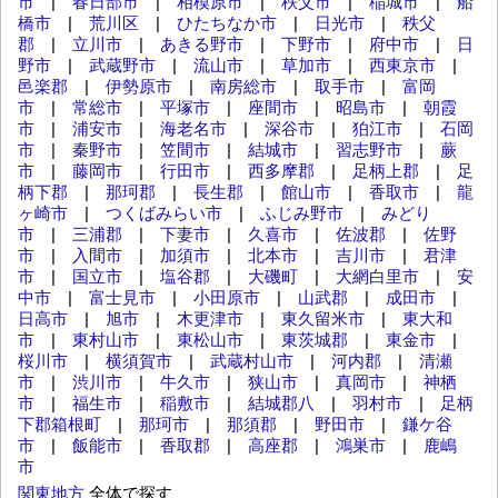
市
|
春日部市
|
相模原市
|
秩父市
|
稲城市
|
船
橋市
|
荒川区
|
ひたちなか市
|
日光市
|
秩父
郡
|
立川市
|
あきる野市
|
下野市
|
府中市
|
日
野市
|
武蔵野市
|
流山市
|
草加市
|
西東京市
|
邑楽郡
|
伊勢原市
|
南房総市
|
取手市
|
富岡
市
|
常総市
|
平塚市
|
座間市
|
昭島市
|
朝霞
市
|
浦安市
|
海老名市
|
深谷市
|
狛江市
|
石岡
市
|
秦野市
|
笠間市
|
結城市
|
習志野市
|
蕨
市
|
藤岡市
|
行田市
|
西多摩郡
|
足柄上郡
|
足
柄下郡
|
那珂郡
|
長生郡
|
館山市
|
香取市
|
龍
ヶ崎市
|
つくばみらい市
|
ふじみ野市
|
みどり
市
|
三浦郡
|
下妻市
|
久喜市
|
佐波郡
|
佐野
市
|
入間市
|
加須市
|
北本市
|
吉川市
|
君津
市
|
国立市
|
塩谷郡
|
大磯町
|
大網白里市
|
安
中市
|
富士見市
|
小田原市
|
山武郡
|
成田市
|
日高市
|
旭市
|
木更津市
|
東久留米市
|
東大和
市
|
東村山市
|
東松山市
|
東茨城郡
|
東金市
|
桜川市
|
横須賀市
|
武蔵村山市
|
河内郡
|
清瀬
市
|
渋川市
|
牛久市
|
狭山市
|
真岡市
|
神栖
市
|
福生市
|
稲敷市
|
結城郡八
|
羽村市
|
足柄
下郡箱根町
|
那珂市
|
那須郡
|
野田市
|
鎌ケ谷
市
|
飯能市
|
香取郡
|
高座郡
|
鴻巣市
|
鹿嶋
市
関東地方
全体で探す