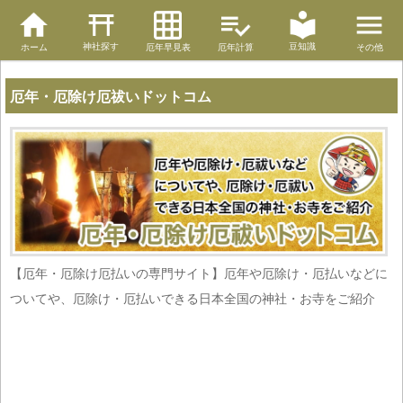
神社探す
豆知識
ホーム
厄年早見表
厄年計算
その他
厄年・厄除け厄祓いドットコム
【厄年・厄除け厄払いの専門サイト】厄年や厄除け・厄払いなどに
ついてや、厄除け・厄払いできる日本全国の神社・お寺をご紹介