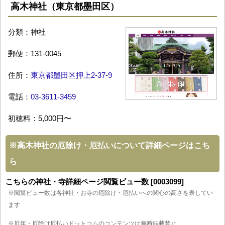
高木神社（東京都墨田区）
分類：神社
郵便：131-0045
住所：
東京都墨田区押上2-37-9
電話：
03-3611-3459
初穂料：5,000円〜
※
高木神社の厄除け・厄払いについて詳細ページはこち
ら
こちらの神社・寺詳細ページ閲覧ビュー数 [0003099]
※閲覧ビュー数は各神社・お寺の厄除け・厄払いへの関心の高さを表してい
ます
※厄年・厄除け厄払いドットコムのコンテンツは無断転載禁止