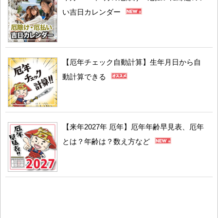
い吉日カレンダー
【厄年チェック自動計算】生年月日から自
動計算できる
【来年2027年 厄年】厄年年齢早見表、厄年
とは？年齢は？数え方など