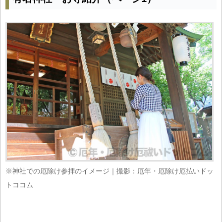
※神社での厄除け参拝のイメージ｜撮影：厄年・厄除け厄払いドッ
トココム