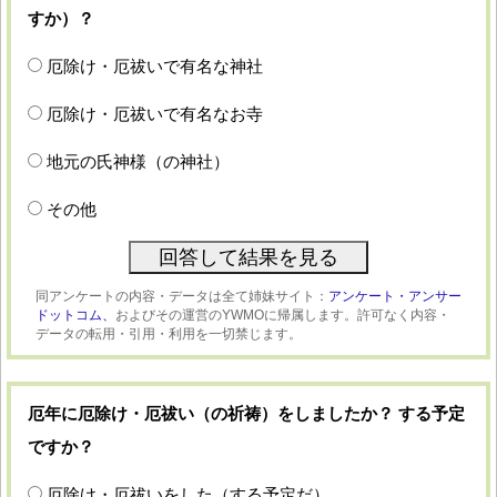
すか）？
厄除け・厄祓いで有名な神社
厄除け・厄祓いで有名なお寺
地元の氏神様（の神社）
その他
同アンケートの内容・データは全て姉妹サイト：
アンケート・アンサー
ドットコム、
およびその運営のYWMOに帰属します。許可なく内容・
データの転用・引用・利用を一切禁じます。
厄年に厄除け・厄祓い（の祈祷）をしましたか？ する予定
ですか？
厄除け・厄祓いをした（する予定だ）