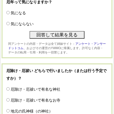
厄年って気になりますか？
気になる
気にならない
同アンケートの内容・データは全て姉妹サイト：
アンケート・アンサー
ドットコム、
およびその運営のYWMOに帰属します。許可なく内容・
データの転用・引用・利用を一切禁じます。
厄除け・厄祓い どちらで行いましたか（または行う予定で
すか）？
厄除け・厄祓いで有名な神社
厄除け・厄祓いで有名なお寺
地元の氏神様（の神社）