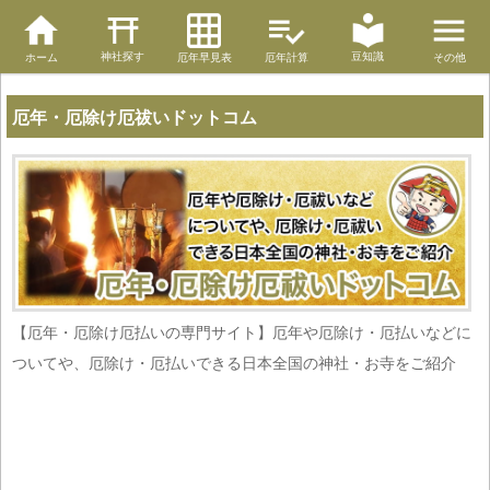
神社探す
豆知識
ホーム
厄年早見表
厄年計算
その他
厄年・厄除け厄祓いドットコム
【厄年・厄除け厄払いの専門サイト】厄年や厄除け・厄払いなどに
ついてや、厄除け・厄払いできる日本全国の神社・お寺をご紹介