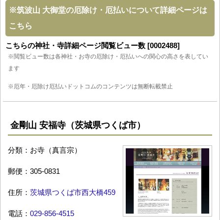
※
筑波山 大御堂の厄除け・厄払いについて詳細ページは
こちら
こちらの神社・寺詳細ページ閲覧ビュー数 [0002488]
※閲覧ビュー数は各神社・お寺の厄除け・厄払いへの関心の高さを表してい
ます
※厄年・厄除け厄払いドットコムのコンテンツは無断転載禁止
金剛山 安福寺（茨城県つくば市）
分類：お寺（真言宗）
郵便：305-0831
住所：
茨城県つくば市西大橋459
電話：
029-856-4515