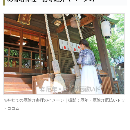
※神社での厄除け参拝のイメージ｜撮影：厄年・厄除け厄払いドッ
トココム