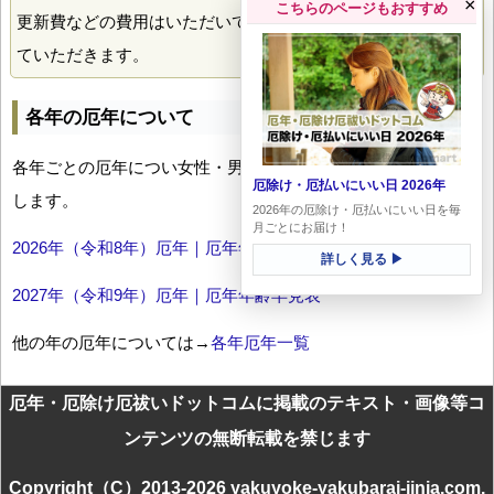
×
こちらのページもおすすめ
更新費などの費用はいただいておりません。喜んで掲載させ
ていただきます。
各年の厄年について
各年ごとの厄年につい女性・男性の年齢早見表とともにお伝え
厄除け・厄払いにいい日 2026年
します。
2026年の厄除け・厄払いにいい日を毎
月ごとにお届け！
2026年（令和8年）厄年｜厄年年齢早見表
詳しく見る ▶
2027年（令和9年）厄年｜厄年年齢早見表
他の年の厄年については→
各年厄年一覧
厄年・厄除け厄祓いドットコムに掲載のテキスト・画像等コ
ンテンツの無断転載を禁じます
Copyright（C）2013-2026 yakuyoke-yakubarai-jinja.com.