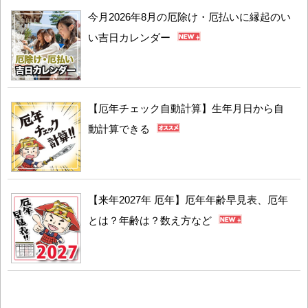
今月2026年8月の厄除け・厄払いに縁起のい
い吉日カレンダー
【厄年チェック自動計算】生年月日から自
動計算できる
【来年2027年 厄年】厄年年齢早見表、厄年
とは？年齢は？数え方など