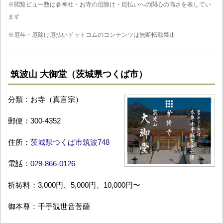
※閲覧ビュー数は各神社・お寺の厄除け・厄払いへの関心の高さを表してい
ます
※厄年・厄除け厄払いドットコムのコンテンツは無断転載禁止
筑波山 大御堂（茨城県つくば市）
分類：お寺（真言宗）
郵便：300-4352
住所：
茨城県つくば市筑波748
電話：
029-866-0126
祈祷料：3,000円、5,000円、10,000円〜
御本尊：千手観世音菩薩