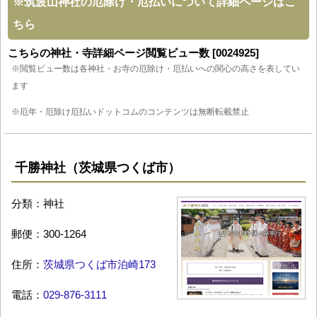
※
筑波山神社の厄除け・厄払いについて詳細ページはこ
ちら
こちらの神社・寺詳細ページ閲覧ビュー数 [0024925]
※閲覧ビュー数は各神社・お寺の厄除け・厄払いへの関心の高さを表してい
ます
※厄年・厄除け厄払いドットコムのコンテンツは無断転載禁止
千勝神社（茨城県つくば市）
分類：神社
郵便：300-1264
住所：
茨城県つくば市泊崎173
電話：
029-876-3111