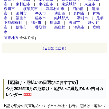
市
|
東村山市
|
東松山市
|
東茨城郡
|
東金市
|
桜川市
|
横須賀市
|
武蔵村山市
|
河内郡
|
清瀬
市
|
渋川市
|
牛久市
|
狭山市
|
真岡市
|
神栖
市
|
福生市
|
稲敷市
|
結城郡八
|
羽村市
|
足柄
下郡箱根町
|
那珂市
|
那須郡
|
野田市
|
鎌ケ谷
市
|
飯能市
|
香取郡
|
高座郡
|
鴻巣市
|
鹿嶋
市
関東地方
全体で探す
（▲目次に戻る）
【厄除け・厄払いの日選びにおすすめ】
今月2026年8月の厄除け・厄払いに縁起のいい吉日カ
レンダー
上記で紹介の関東地方つくば市の神社・お寺に厄除け・厄払い