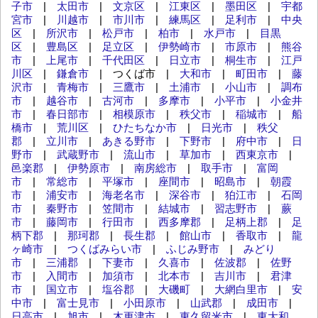
子市
|
太田市
|
文京区
|
江東区
|
墨田区
|
宇都
宮市
|
川越市
|
市川市
|
練馬区
|
足利市
|
中央
区
|
所沢市
|
松戸市
|
柏市
|
水戸市
|
目黒
区
|
豊島区
|
足立区
|
伊勢崎市
|
市原市
|
熊谷
市
|
上尾市
|
千代田区
|
日立市
|
桐生市
|
江戸
川区
|
鎌倉市
| つくば市 |
大和市
|
町田市
|
藤
沢市
|
青梅市
|
三鷹市
|
土浦市
|
小山市
|
調布
市
|
越谷市
|
古河市
|
多摩市
|
小平市
|
小金井
市
|
春日部市
|
相模原市
|
秩父市
|
稲城市
|
船
橋市
|
荒川区
|
ひたちなか市
|
日光市
|
秩父
郡
|
立川市
|
あきる野市
|
下野市
|
府中市
|
日
野市
|
武蔵野市
|
流山市
|
草加市
|
西東京市
|
邑楽郡
|
伊勢原市
|
南房総市
|
取手市
|
富岡
市
|
常総市
|
平塚市
|
座間市
|
昭島市
|
朝霞
市
|
浦安市
|
海老名市
|
深谷市
|
狛江市
|
石岡
市
|
秦野市
|
笠間市
|
結城市
|
習志野市
|
蕨
市
|
藤岡市
|
行田市
|
西多摩郡
|
足柄上郡
|
足
柄下郡
|
那珂郡
|
長生郡
|
館山市
|
香取市
|
龍
ヶ崎市
|
つくばみらい市
|
ふじみ野市
|
みどり
市
|
三浦郡
|
下妻市
|
久喜市
|
佐波郡
|
佐野
市
|
入間市
|
加須市
|
北本市
|
吉川市
|
君津
市
|
国立市
|
塩谷郡
|
大磯町
|
大網白里市
|
安
中市
|
富士見市
|
小田原市
|
山武郡
|
成田市
|
日高市
|
旭市
|
木更津市
|
東久留米市
|
東大和