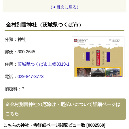
（▲目次に戻る）
金村別雷神社（茨城県つくば市）
分類：神社
郵便：300-2645
住所：
茨城県つくば市上郷8319-1
電話：
029-847-3773
初穂料：?
※
金村別雷神社の厄除け・厄払いについて詳細ページは
こちら
こちらの神社・寺詳細ページ閲覧ビュー数 [0002560]