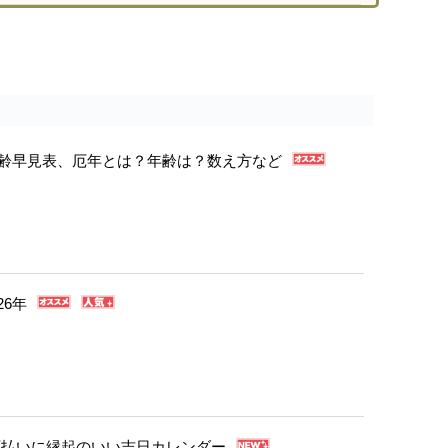
年年齢早見表、厄年とは？年齢は？数え方など
26年
・厄払いに縁起のいい吉日カレンダー