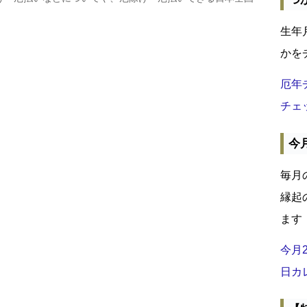
生年
かを
厄年
チェ
今
毎月
縁起
ます
今月
日カ