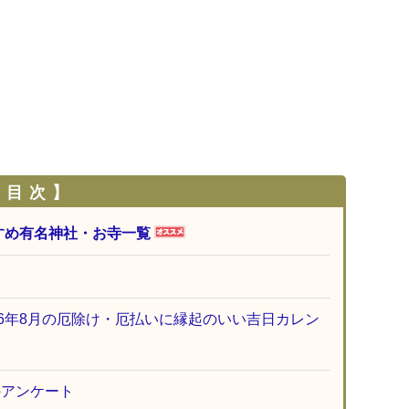
 目 次 】
すめ有名神社・お寺一覧
26年8月の厄除け・厄払いに縁起のいい吉日カレン
のアンケート