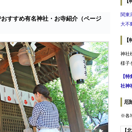
【
関東
でおすすめ有名神社・お寺紹介（ページ
大不
【
神社
様子
【特
社神
厄
※各
【北