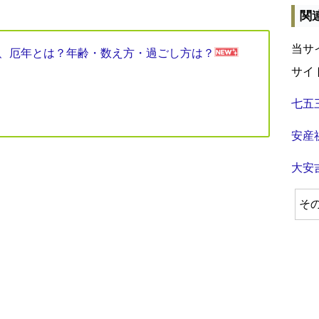
関
当サ
見表、厄年とは？年齢・数え方・過ごし方は？
サイ
七五
安産
大安
そ