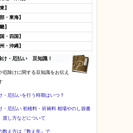
東】
部・東海】
畿】
国・四国】
州・沖縄】
除け・厄払い 豆知識！
や厄除けに関する豆知識をお伝え
す
け・厄払いを行う時期はいつ？
け・厄払い 初穂料・祈祷料 相場やのし袋書
、渡し方などについて
の数え方は『数え年』で