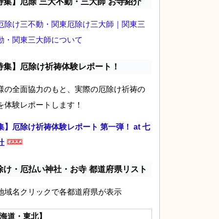
特集】厄除 三大不動・三大師 お寺紹介
厄除け三不動・関東厄除け三大師｜関東三
動・関東三大師について
特集】厄除け祈祷体験レポート！
様の全面協力のもと、実際の厄除け祈祷の
を体験レポートします！
集】厄除け祈祷体験レポート 第一弾！ at 七
社
除け・厄払い神社・お寺 都道府県リスト
地域名クリックで各都道府県が表示
海道・東北】