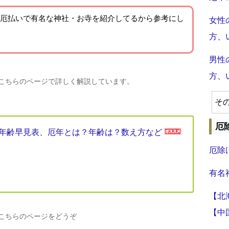
厄払いで有名な神社・お寺を紹介
してるから参考にし
女性
方、
男性
方、
、こちらのページで詳しく解説しています。
そ
厄
厄年年齢早見表、厄年とは？年齢は？数え方など
厄除
有名
【北
【中
、こちらのページをどうぞ