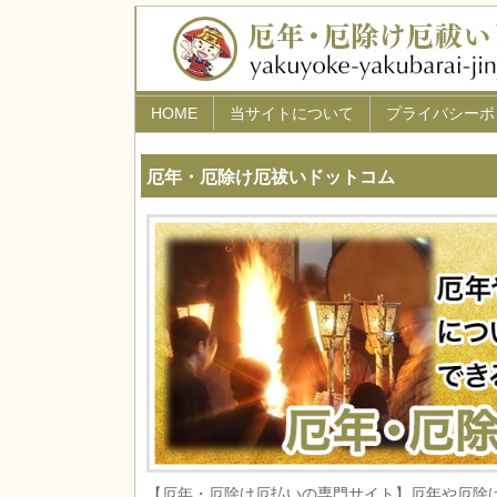
HOME
当サイトについて
プライバシーポ
厄年・厄除け厄祓いドットコム
【厄年・厄除け厄払いの専門サイト】厄年や厄除