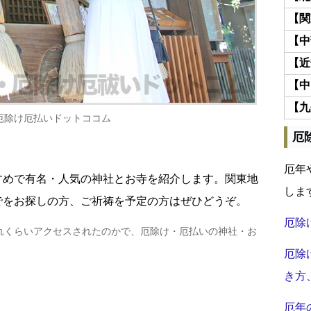
【関
【中
【近
【中
【九
厄除け厄払いドットココム
厄
厄年
すめで有名・人気の神社とお寺を紹介します。関東地
しま
でをお探しの方、ご祈祷を予定の方はぜひどうぞ。
厄除
れくらいアクセスされたのかで、厄除け・厄払いの神社・お
厄除
き方
厄年