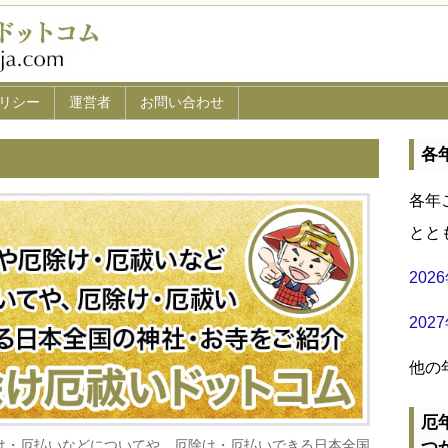
リシー
運営者
お問い合わせ
各
各年
とと
20
20
他の
厄
け・厄払いなどについてや、厄除け・厄払いできる日本全国
つ