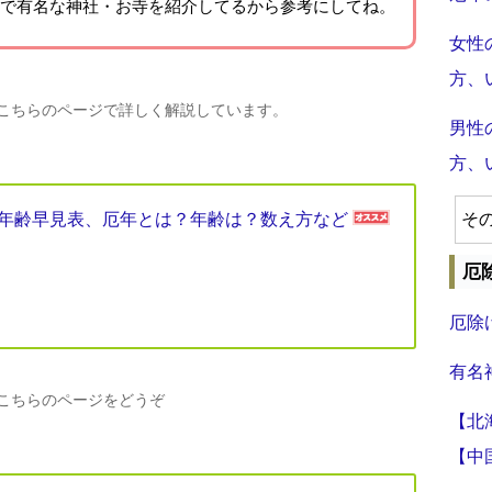
で有名な神社・お寺を紹介
してるから参考にしてね。
女性
方、
、こちらのページで詳しく解説しています。
男性
方、
厄年年齢早見表、厄年とは？年齢は？数え方など
そ
厄
厄除
有名
、こちらのページをどうぞ
【北
【中