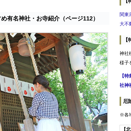
【
関東
め有名神社・お寺紹介（ページ112）
大不
【
神社
様子
【特
社神
厄
※各
【北