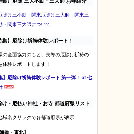
特集】厄除 三大不動・三大師 お寺紹介
厄除け三不動・関東厄除け三大師｜関東三
動・関東三大師について
特集】厄除け祈祷体験レポート！
様の全面協力のもと、実際の厄除け祈祷の
を体験レポートします！
集】厄除け祈祷体験レポート 第一弾！ at 七
社
除け・厄払い神社・お寺 都道府県リスト
地域名クリックで各都道府県が表示
海道・東北】