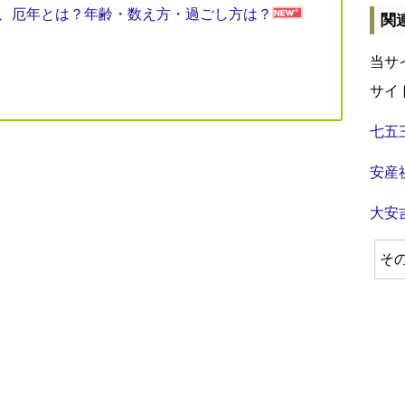
見表、厄年とは？年齢・数え方・過ごし方は？
関
当サ
サイ
七五
安産
大安
そ