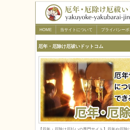
HOME
当サイトについて
プライバシーポ
厄年・厄除け厄祓いドットコム
【厄年・厄除け厄払いの専門サイト】厄年や厄除