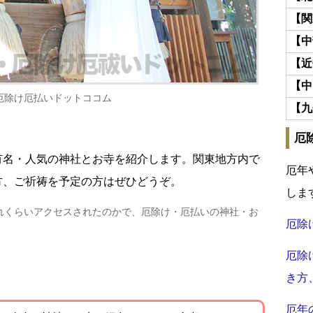
【関
【中
【近
【中
厄除け厄払いドットココム
【九
厄
有名・人気の神社とお寺を紹介します。関東地方内で
厄年
方、ご祈祷を予定の方はぜひどうぞ。
しま
れくらいアクセスされたのかで、厄除け・厄払いの神社・お
厄除
厄除
き方
厄年