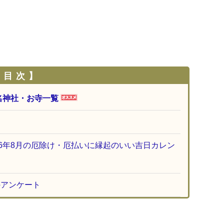
 目 次 】
名神社・お寺一覧
26年8月の厄除け・厄払いに縁起のいい吉日カレン
のアンケート