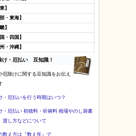
東】
部・東海】
畿】
国・四国】
州・沖縄】
除け・厄払い 豆知識！
や厄除けに関する豆知識をお伝え
す
け・厄払いを行う時期はいつ？
け・厄払い 初穂料・祈祷料 相場やのし袋書
、渡し方などについて
の数え方は『数え年』で