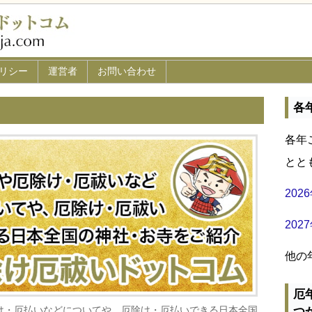
リシー
運営者
お問い合わせ
各
各年
とと
20
20
他の
厄
け・厄払いなどについてや、厄除け・厄払いできる日本全国
つ