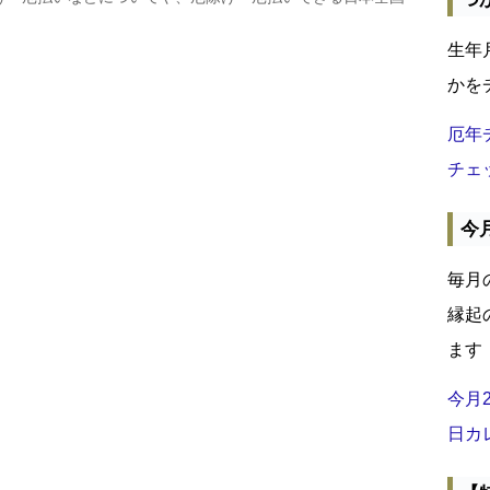
生年
かを
厄年
チェ
今
毎月
縁起
ます
今月
日カ