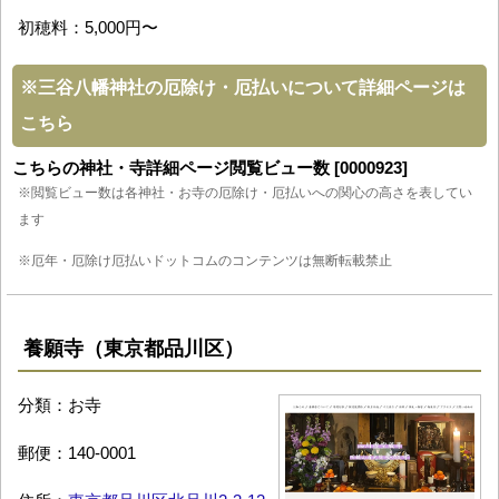
初穂料：5,000円〜
※
三谷八幡神社の厄除け・厄払いについて詳細ページは
こちら
こちらの神社・寺詳細ページ閲覧ビュー数 [0000923]
※閲覧ビュー数は各神社・お寺の厄除け・厄払いへの関心の高さを表してい
ます
※厄年・厄除け厄払いドットコムのコンテンツは無断転載禁止
養願寺（東京都品川区）
分類：お寺
郵便：140-0001