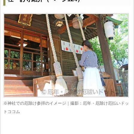
※神社での厄除け参拝のイメージ｜撮影：厄年・厄除け厄払いドッ
トココム