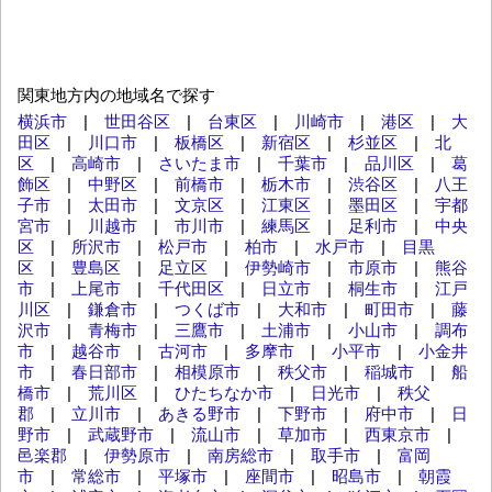
関東地方内の地域名で探す
横浜市
|
世田谷区
|
台東区
|
川崎市
|
港区
|
大
田区
|
川口市
|
板橋区
|
新宿区
|
杉並区
|
北
区
|
高崎市
|
さいたま市
|
千葉市
|
品川区
|
葛
飾区
|
中野区
|
前橋市
|
栃木市
|
渋谷区
|
八王
子市
|
太田市
|
文京区
|
江東区
|
墨田区
|
宇都
宮市
|
川越市
|
市川市
|
練馬区
|
足利市
|
中央
区
|
所沢市
|
松戸市
|
柏市
|
水戸市
|
目黒
区
|
豊島区
|
足立区
|
伊勢崎市
|
市原市
|
熊谷
市
|
上尾市
|
千代田区
|
日立市
|
桐生市
|
江戸
川区
|
鎌倉市
|
つくば市
|
大和市
|
町田市
|
藤
沢市
|
青梅市
|
三鷹市
|
土浦市
|
小山市
|
調布
市
|
越谷市
|
古河市
|
多摩市
|
小平市
|
小金井
市
|
春日部市
|
相模原市
|
秩父市
|
稲城市
|
船
橋市
|
荒川区
|
ひたちなか市
|
日光市
|
秩父
郡
|
立川市
|
あきる野市
|
下野市
|
府中市
|
日
野市
|
武蔵野市
|
流山市
|
草加市
|
西東京市
|
邑楽郡
|
伊勢原市
|
南房総市
|
取手市
|
富岡
市
|
常総市
|
平塚市
|
座間市
|
昭島市
|
朝霞