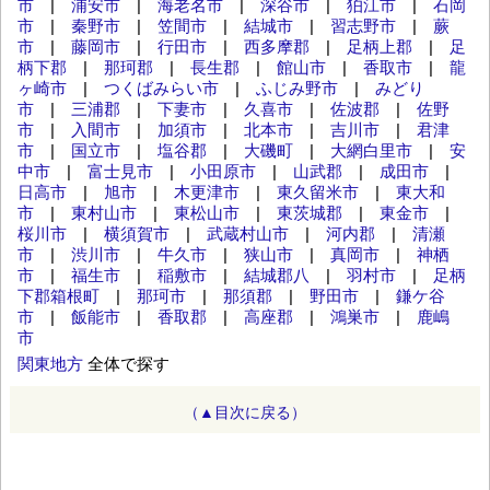
市
|
浦安市
|
海老名市
|
深谷市
|
狛江市
|
石岡
市
|
秦野市
|
笠間市
|
結城市
|
習志野市
|
蕨
市
|
藤岡市
|
行田市
|
西多摩郡
|
足柄上郡
|
足
柄下郡
|
那珂郡
|
長生郡
|
館山市
|
香取市
|
龍
ヶ崎市
|
つくばみらい市
|
ふじみ野市
|
みどり
市
|
三浦郡
|
下妻市
|
久喜市
|
佐波郡
|
佐野
市
|
入間市
|
加須市
|
北本市
|
吉川市
|
君津
市
|
国立市
|
塩谷郡
|
大磯町
|
大網白里市
|
安
中市
|
富士見市
|
小田原市
|
山武郡
|
成田市
|
日高市
|
旭市
|
木更津市
|
東久留米市
|
東大和
市
|
東村山市
|
東松山市
|
東茨城郡
|
東金市
|
桜川市
|
横須賀市
|
武蔵村山市
|
河内郡
|
清瀬
市
|
渋川市
|
牛久市
|
狭山市
|
真岡市
|
神栖
市
|
福生市
|
稲敷市
|
結城郡八
|
羽村市
|
足柄
下郡箱根町
|
那珂市
|
那須郡
|
野田市
|
鎌ケ谷
市
|
飯能市
|
香取郡
|
高座郡
|
鴻巣市
|
鹿嶋
市
関東地方
全体で探す
（▲目次に戻る）