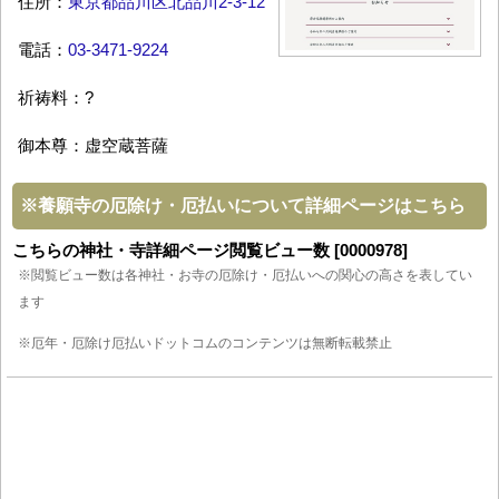
住所：
東京都品川区北品川2-3-12
電話：
03-3471-9224
祈祷料：?
御本尊：虚空蔵菩薩
※
養願寺の厄除け・厄払いについて詳細ページはこちら
こちらの神社・寺詳細ページ閲覧ビュー数 [0000978]
※閲覧ビュー数は各神社・お寺の厄除け・厄払いへの関心の高さを表してい
ます
※厄年・厄除け厄払いドットコムのコンテンツは無断転載禁止