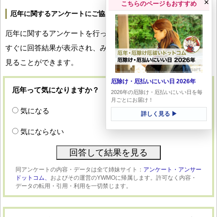
×
こちらのページもおすすめ
厄年に関するアンケートにご協力ください
厄年に関するアンケートを行っています。回答していただくと
すぐに回答結果が表示され、みなさんの厄年への関心度合いを
見ることができます。
厄除け・厄払いにいい日 2026年
厄年って気になりますか？
2026年の厄除け・厄払いにいい日を毎
月ごとにお届け！
気になる
詳しく見る ▶
気にならない
同アンケートの内容・データは全て姉妹サイト：
アンケート・アンサー
ドットコム、
およびその運営のYWMOに帰属します。許可なく内容・
データの転用・引用・利用を一切禁じます。