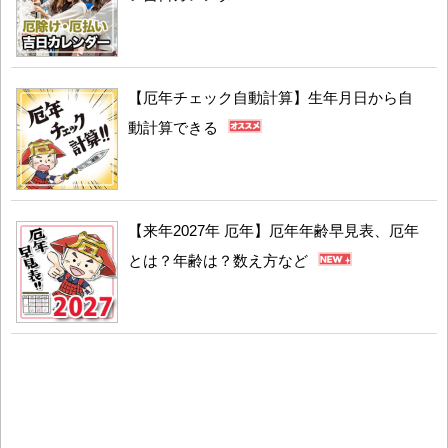
【厄年チェック自動計算】生年月日から自
動計算できる
【来年2027年 厄年】厄年年齢早見表、厄年
とは？年齢は？数え方など