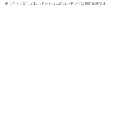
※厄年・厄除け厄払いドットコムのコンテンツは無断転載禁止