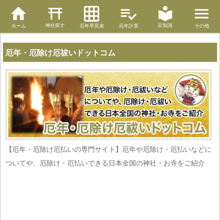
神社探す
豆知識
ホーム
厄年早見表
厄年計算
その他
厄年・厄除け厄祓いドットコム
【厄年・厄除け厄払いの専門サイト】厄年や厄除け・厄払いなどに
ついてや、厄除け・厄払いできる日本全国の神社・お寺をご紹介