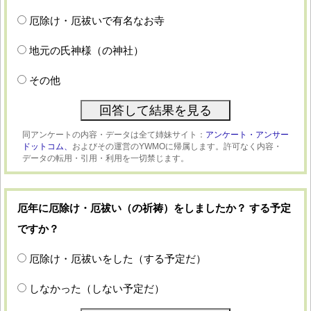
厄除け・厄祓いで有名なお寺
地元の氏神様（の神社）
その他
同アンケートの内容・データは全て姉妹サイト：
アンケート・アンサー
ドットコム、
およびその運営のYWMOに帰属します。許可なく内容・
データの転用・引用・利用を一切禁じます。
厄年に厄除け・厄祓い（の祈祷）をしましたか？ する予定
ですか？
厄除け・厄祓いをした（する予定だ）
しなかった（しない予定だ）