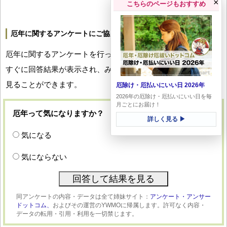
×
こちらのページもおすすめ
厄年に関するアンケートにご協力ください
厄年に関するアンケートを行っています。回答していただくと
すぐに回答結果が表示され、みなさんの厄年への関心度合いを
見ることができます。
厄除け・厄払いにいい日 2026年
2026年の厄除け・厄払いにいい日を毎
月ごとにお届け！
厄年って気になりますか？
詳しく見る ▶
気になる
気にならない
同アンケートの内容・データは全て姉妹サイト：
アンケート・アンサー
ドットコム、
およびその運営のYWMOに帰属します。許可なく内容・
データの転用・引用・利用を一切禁じます。