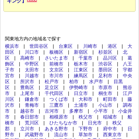
キング】
関東地方内の地域名で探す
横浜市
|
世田谷区
|
台東区
|
川崎市
|
港区
|
大
田区
|
川口市
|
板橋区
|
新宿区
|
杉並区
|
北
区
|
高崎市
|
さいたま市
|
千葉市
|
品川区
|
葛
飾区
|
中野区
|
前橋市
|
栃木市
|
渋谷区
|
八王
子市
|
太田市
|
文京区
|
江東区
|
墨田区
|
宇都
宮市
|
川越市
|
市川市
|
練馬区
|
足利市
|
中央
区
|
所沢市
|
松戸市
|
柏市
|
水戸市
|
目黒
区
|
豊島区
|
足立区
|
伊勢崎市
|
市原市
|
熊谷
市
|
上尾市
|
千代田区
|
日立市
|
桐生市
|
江戸
川区
|
鎌倉市
|
つくば市
|
大和市
|
町田市
|
藤
沢市
|
青梅市
|
三鷹市
|
土浦市
|
小山市
|
調布
市
|
越谷市
|
古河市
|
多摩市
|
小平市
|
小金井
市
|
春日部市
|
相模原市
|
秩父市
|
稲城市
|
船
橋市
|
荒川区
|
ひたちなか市
|
日光市
|
秩父
郡
|
立川市
|
あきる野市
|
下野市
|
府中市
|
日
野市
|
武蔵野市
|
流山市
|
草加市
|
西東京市
|