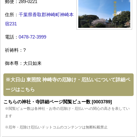
郵便：289-0221
住所：
千葉県香取郡神崎町神崎本
宿231
電話：
0478-72-3999
祈祷料：?
御本尊：大日如来
※
大日山 東照院 神崎寺の厄除け・厄払いについて詳細ペ
ージはこちら
こちらの神社・寺詳細ページ閲覧ビュー数 [0003789]
※閲覧ビュー数は各神社・お寺の厄除け・厄払いへの関心の高さを表してい
ます
※厄年・厄除け厄払いドットコムのコンテンツは無断転載禁止