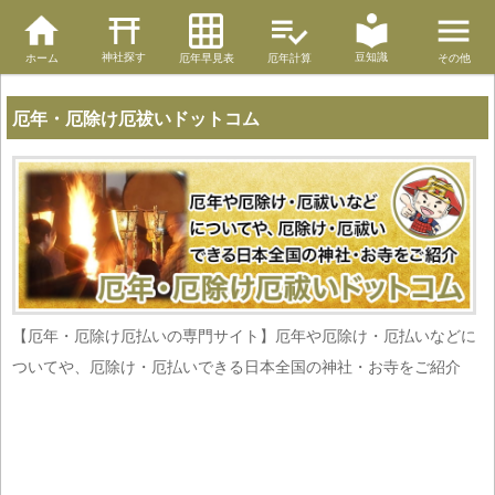
神社探す
豆知識
ホーム
厄年早見表
厄年計算
その他
厄年・厄除け厄祓いドットコム
【厄年・厄除け厄払いの専門サイト】厄年や厄除け・厄払いなどに
ついてや、厄除け・厄払いできる日本全国の神社・お寺をご紹介