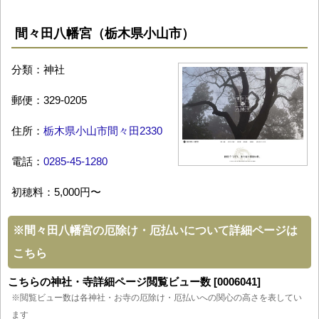
間々田八幡宮（栃木県小山市）
分類：神社
郵便：329-0205
住所：
栃木県小山市間々田2330
電話：
0285-45-1280
初穂料：5,000円〜
※
間々田八幡宮の厄除け・厄払いについて詳細ページは
こちら
こちらの神社・寺詳細ページ閲覧ビュー数 [0006041]
※閲覧ビュー数は各神社・お寺の厄除け・厄払いへの関心の高さを表してい
ます