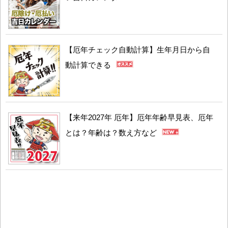
【厄年チェック自動計算】生年月日から自
動計算できる
【来年2027年 厄年】厄年年齢早見表、厄年
とは？年齢は？数え方など