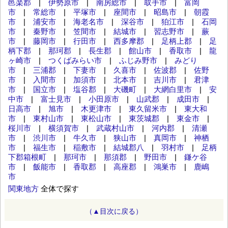
邑楽郡
|
伊勢原市
|
南房総市
|
取手市
|
富岡
市
|
常総市
|
平塚市
|
座間市
|
昭島市
|
朝霞
市
|
浦安市
|
海老名市
|
深谷市
|
狛江市
|
石岡
市
|
秦野市
|
笠間市
|
結城市
|
習志野市
|
蕨
市
|
藤岡市
|
行田市
|
西多摩郡
|
足柄上郡
|
足
柄下郡
|
那珂郡
|
長生郡
|
館山市
|
香取市
|
龍
ヶ崎市
|
つくばみらい市
|
ふじみ野市
|
みどり
市
|
三浦郡
|
下妻市
|
久喜市
|
佐波郡
|
佐野
市
|
入間市
|
加須市
|
北本市
|
吉川市
|
君津
市
|
国立市
|
塩谷郡
|
大磯町
|
大網白里市
|
安
中市
|
富士見市
|
小田原市
|
山武郡
|
成田市
|
日高市
|
旭市
|
木更津市
|
東久留米市
|
東大和
市
|
東村山市
|
東松山市
|
東茨城郡
|
東金市
|
桜川市
|
横須賀市
|
武蔵村山市
|
河内郡
|
清瀬
市
|
渋川市
|
牛久市
|
狭山市
|
真岡市
|
神栖
市
|
福生市
|
稲敷市
|
結城郡八
|
羽村市
|
足柄
下郡箱根町
|
那珂市
|
那須郡
|
野田市
|
鎌ケ谷
市
|
飯能市
|
香取郡
|
高座郡
|
鴻巣市
|
鹿嶋
市
関東地方
全体で探す
（▲目次に戻る）