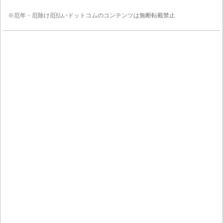
※厄年・厄除け厄払いドットコムのコンテンツは無断転載禁止