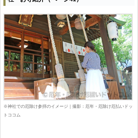
※神社での厄除け参拝のイメージ｜撮影：厄年・厄除け厄払いドッ
トココム