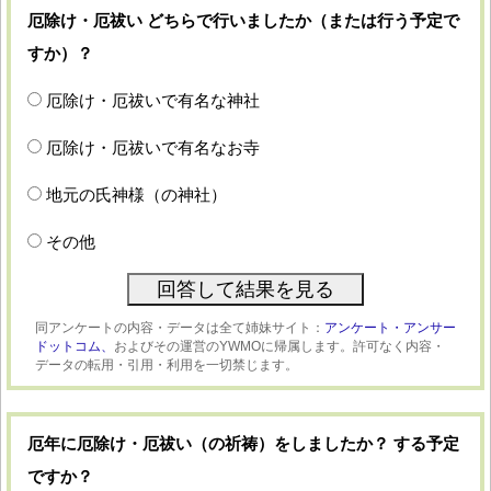
厄除け・厄祓い どちらで行いましたか（または行う予定で
すか）？
厄除け・厄祓いで有名な神社
厄除け・厄祓いで有名なお寺
地元の氏神様（の神社）
その他
同アンケートの内容・データは全て姉妹サイト：
アンケート・アンサー
ドットコム、
およびその運営のYWMOに帰属します。許可なく内容・
データの転用・引用・利用を一切禁じます。
厄年に厄除け・厄祓い（の祈祷）をしましたか？ する予定
ですか？