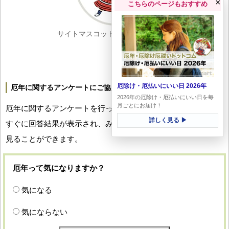
×
こちらのページもおすすめ
サイトマスコットキャラ：厄丸くん
厄除け・厄払いにいい日 2026年
厄年に関するアンケートにご協力ください
2026年の厄除け・厄払いにいい日を毎
月ごとにお届け！
厄年に関するアンケートを行っています。回答していただくと
詳しく見る ▶
すぐに回答結果が表示され、みなさんの厄年への関心度合いを
見ることができます。
厄年って気になりますか？
気になる
気にならない