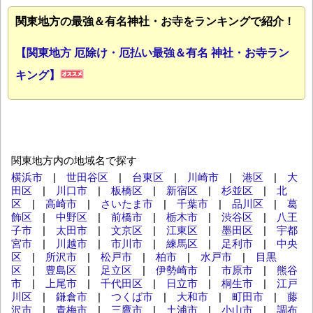
関東地方の最強＆有名神社・お寺をランキングで紹介！
【関東地方 厄除け・厄払い最強＆有名 神社・お寺ラン
キング】
関東地方内の地域名で探す
横浜市
|
世田谷区
|
台東区
|
川崎市
|
港区
|
大
田区
|
川口市
|
板橋区
|
新宿区
|
杉並区
|
北
区
|
高崎市
|
さいたま市
|
千葉市
|
品川区
|
葛
飾区
|
中野区
|
前橋市
|
栃木市
|
渋谷区
|
八王
子市
|
太田市
|
文京区
|
江東区
|
墨田区
|
宇都
宮市
|
川越市
|
市川市
|
練馬区
|
足利市
|
中央
区
|
所沢市
|
松戸市
|
柏市
|
水戸市
|
目黒
区
|
豊島区
|
足立区
|
伊勢崎市
|
市原市
|
熊谷
市
|
上尾市
|
千代田区
|
日立市
|
桐生市
|
江戸
川区
|
鎌倉市
|
つくば市
|
大和市
|
町田市
|
藤
沢市
|
青梅市
|
三鷹市
|
土浦市
|
小山市
|
調布