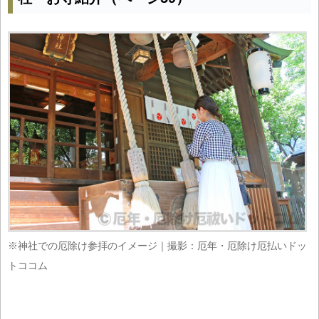
※神社での厄除け参拝のイメージ｜撮影：厄年・厄除け厄払いドッ
トココム