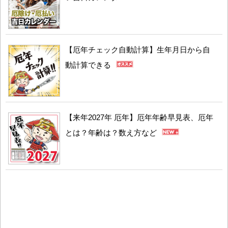
【厄年チェック自動計算】生年月日から自
動計算できる
【来年2027年 厄年】厄年年齢早見表、厄年
とは？年齢は？数え方など