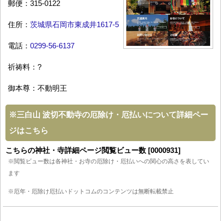
郵便：315-0122
住所：
茨城県石岡市東成井1617-5
電話：
0299-56-6137
祈祷料：?
御本尊：不動明王
※
三白山 波切不動寺の厄除け・厄払いについて詳細ペー
ジはこちら
こちらの神社・寺詳細ページ閲覧ビュー数 [0000931]
※閲覧ビュー数は各神社・お寺の厄除け・厄払いへの関心の高さを表してい
ます
※厄年・厄除け厄払いドットコムのコンテンツは無断転載禁止