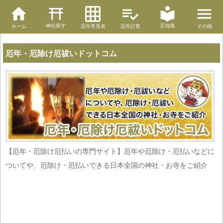
神社探す
豆知識
ホーム
厄年早見表
厄年計算
その他
厄年・厄除け厄祓いドットコム
【厄年・厄除け厄払いの専門サイト】厄年や厄除け・厄払いなどに
ついてや、厄除け・厄払いできる日本全国の神社・お寺をご紹介