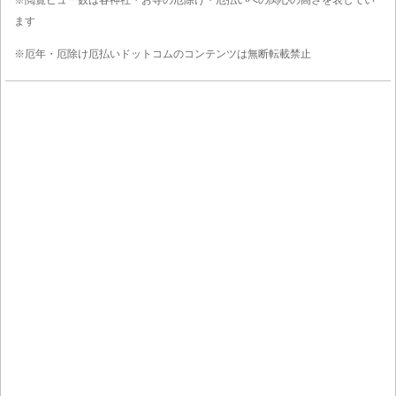
※閲覧ビュー数は各神社・お寺の厄除け・厄払いへの関心の高さを表してい
ます
※厄年・厄除け厄払いドットコムのコンテンツは無断転載禁止