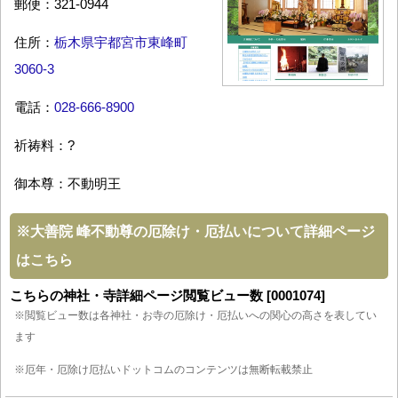
郵便：321-0944
住所：
栃木県宇都宮市東峰町
3060-3
電話：
028-666-8900
祈祷料：?
御本尊：不動明王
※
大善院 峰不動尊の厄除け・厄払いについて詳細ページ
はこちら
こちらの神社・寺詳細ページ閲覧ビュー数 [0001074]
※閲覧ビュー数は各神社・お寺の厄除け・厄払いへの関心の高さを表してい
ます
※厄年・厄除け厄払いドットコムのコンテンツは無断転載禁止