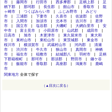
市
|
藤岡市
|
行田市
|
西多摩郡
|
足柄上郡
|
足
柄下郡
|
那珂郡
|
長生郡
|
館山市
|
香取市
|
龍
ヶ崎市
|
つくばみらい市
|
ふじみ野市
|
みどり
市
|
三浦郡
|
下妻市
|
久喜市
|
佐波郡
|
佐野
市
|
入間市
|
加須市
|
北本市
|
吉川市
|
君津
市
|
国立市
|
塩谷郡
|
大磯町
|
大網白里市
|
安
中市
|
富士見市
|
小田原市
|
山武郡
|
成田市
|
日高市
|
旭市
|
木更津市
|
東久留米市
|
東大和
市
|
東村山市
|
東松山市
|
東茨城郡
|
東金市
|
桜川市
|
横須賀市
|
武蔵村山市
|
河内郡
|
清瀬
市
|
渋川市
|
牛久市
|
狭山市
|
真岡市
|
神栖
市
|
福生市
|
稲敷市
|
結城郡八
|
羽村市
|
足柄
下郡箱根町
|
那珂市
|
那須郡
|
野田市
|
鎌ケ谷
市
|
飯能市
|
香取郡
|
高座郡
|
鴻巣市
|
鹿嶋
市
関東地方
全体で探す
（▲目次に戻る）