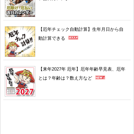
【厄年チェック自動計算】生年月日から自
動計算できる
【来年2027年 厄年】厄年年齢早見表、厄年
とは？年齢は？数え方など