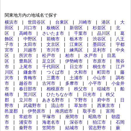
関東地方内の地域名で探す
横浜市
|
世田谷区
|
台東区
|
川崎市
|
港区
|
大
田区
|
川口市
|
板橋区
|
新宿区
|
杉並区
|
北
区
|
高崎市
|
さいたま市
|
千葉市
|
品川区
|
葛
飾区
|
中野区
|
前橋市
|
栃木市
|
渋谷区
|
八王
子市
|
太田市
|
文京区
|
江東区
|
墨田区
|
宇都
宮市
|
川越市
|
市川市
|
練馬区
|
足利市
|
中央
区
|
所沢市
|
松戸市
|
柏市
|
水戸市
|
目黒
区
|
豊島区
|
足立区
|
伊勢崎市
|
市原市
|
熊谷
市
|
上尾市
|
千代田区
|
日立市
|
桐生市
|
江戸
川区
|
鎌倉市
|
つくば市
|
大和市
|
町田市
|
藤
沢市
|
青梅市
|
三鷹市
|
土浦市
|
小山市
|
調布
市
|
越谷市
|
古河市
|
多摩市
|
小平市
|
小金井
市
|
春日部市
|
相模原市
|
秩父市
|
稲城市
|
船
橋市
|
荒川区
|
ひたちなか市
|
日光市
|
秩父
郡
|
立川市
|
あきる野市
|
下野市
|
府中市
|
日
野市
|
武蔵野市
|
流山市
|
草加市
|
西東京市
|
邑楽郡
|
伊勢原市
|
南房総市
|
取手市
|
富岡
市
|
常総市
|
平塚市
|
座間市
|
昭島市
|
朝霞
市
|
浦安市
|
海老名市
|
深谷市
|
狛江市
|
石岡
市
|
秦野市
|
笠間市
|
結城市
|
習志野市
|
蕨