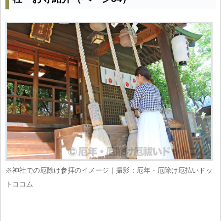
※神社での厄除け参拝のイメージ｜撮影：厄年・厄除け厄払いドッ
トココム