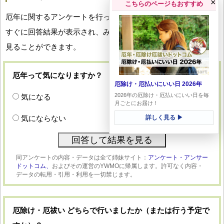
×
こちらのページもおすすめ
厄年に関するアンケートを行っています。回答していただくと
すぐに回答結果が表示され、みなさんの厄年への関心度合いを
見ることができます。
厄年って気になりますか？
厄除け・厄払いにいい日 2026年
2026年の厄除け・厄払いにいい日を毎
気になる
月ごとにお届け！
気にならない
詳しく見る ▶
同アンケートの内容・データは全て姉妹サイト：
アンケート・アンサー
ドットコム、
およびその運営のYWMOに帰属します。許可なく内容・
データの転用・引用・利用を一切禁じます。
厄除け・厄祓い どちらで行いましたか（または行う予定で