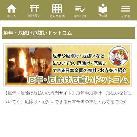
神社探す
豆知識
ホーム
厄年早見表
厄年計算
その他
厄年・厄除け厄祓いドットコム
【厄年・厄除け厄払いの専門サイト】厄年や厄除け・厄払いなどに
ついてや、厄除け・厄払いできる日本全国の神社・お寺をご紹介