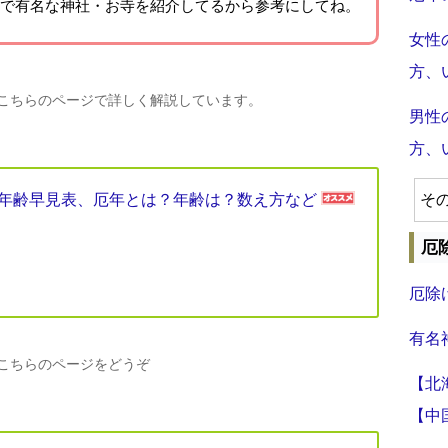
で有名な神社・お寺を紹介
してるから参考にしてね。
女性
方、
、こちらのページで詳しく解説しています。
男性
方、
厄年年齢早見表、厄年とは？年齢は？数え方など
そ
厄
厄除
有名
、こちらのページをどうぞ
【北
【中