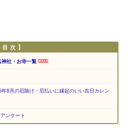
 目 次 】
名神社・お寺一覧
26年8月の厄除け・厄払いに縁起のいい吉日カレン
のアンケート