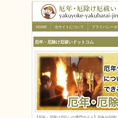
HOME
当サイトについて
プライバシーポ
厄年・厄除け厄祓いドットコム
【厄年・厄除け厄払いの専門サイト】厄年や厄除