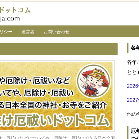
リシー
運営者
お問い合わせ
各
各年
とと
20
20
他の
厄
け・厄払いなどについてや、厄除け・厄払いできる日本全国
つ