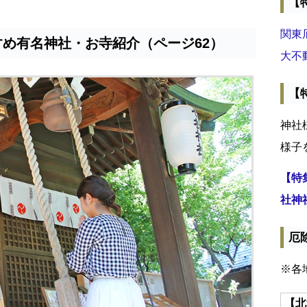
【
関東
すめ有名神社・お寺紹介（ページ62）
大不
【
神社
様子
【特
社神
厄
※各
【北