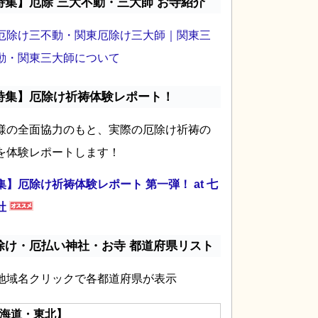
特集】厄除 三大不動・三大師 お寺紹介
厄除け三不動・関東厄除け三大師｜関東三
動・関東三大師について
特集】厄除け祈祷体験レポート！
様の全面協力のもと、実際の厄除け祈祷の
を体験レポートします！
集】厄除け祈祷体験レポート 第一弾！ at 七
社
除け・厄払い神社・お寺 都道府県リスト
地域名クリックで各都道府県が表示
海道・東北】