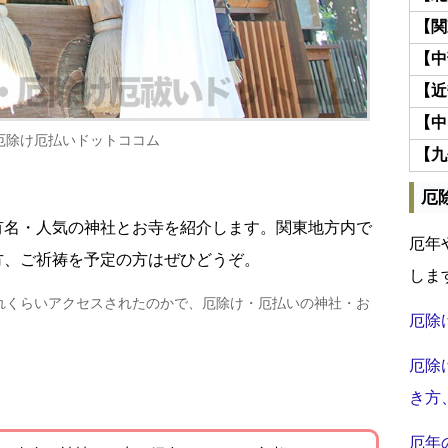
【関
【中
【近
【中
厄除け厄払いドットココム
【九
厄
有名・人気の神社とお寺を紹介します。関東地方内で
厄年
方、ご祈祷を予定の方はぜひどうぞ。
しま
れくらいアクセスされたのかで、厄除け・厄払いの神社・お
厄除
厄除
き方
厄年