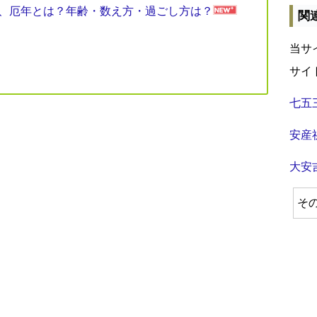
見表、厄年とは？年齢・数え方・過ごし方は？
関
当サ
サイ
七五
安産
大安
そ