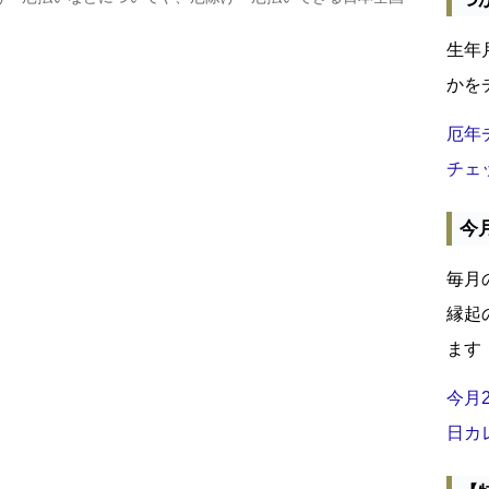
生年
かを
厄年
チェ
今
毎月
縁起
ます
今月
日カ