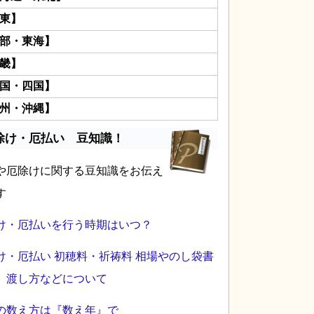
東】
部・東海】
畿】
国・四国】
州・沖縄】
除け・厄払い 豆知識！
や厄除けに関する豆知識をお伝え
す
け・厄払いを行う時期はいつ？
け・厄払い 初穂料・祈祷料 相場やのし袋書
、渡し方などについて
の数え方は『数え年』で