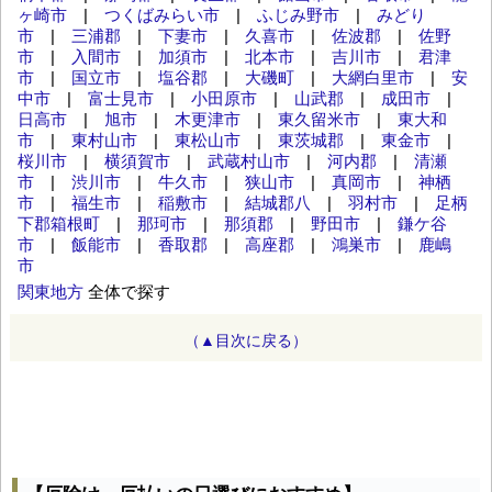
ヶ崎市
|
つくばみらい市
|
ふじみ野市
|
みどり
市
|
三浦郡
|
下妻市
|
久喜市
|
佐波郡
|
佐野
市
|
入間市
|
加須市
|
北本市
|
吉川市
|
君津
市
|
国立市
|
塩谷郡
|
大磯町
|
大網白里市
|
安
中市
|
富士見市
|
小田原市
|
山武郡
|
成田市
|
日高市
|
旭市
|
木更津市
|
東久留米市
|
東大和
市
|
東村山市
|
東松山市
|
東茨城郡
|
東金市
|
桜川市
|
横須賀市
|
武蔵村山市
|
河内郡
|
清瀬
市
|
渋川市
|
牛久市
|
狭山市
|
真岡市
|
神栖
市
|
福生市
|
稲敷市
|
結城郡八
|
羽村市
|
足柄
下郡箱根町
|
那珂市
|
那須郡
|
野田市
|
鎌ケ谷
市
|
飯能市
|
香取郡
|
高座郡
|
鴻巣市
|
鹿嶋
市
関東地方
全体で探す
（▲目次に戻る）