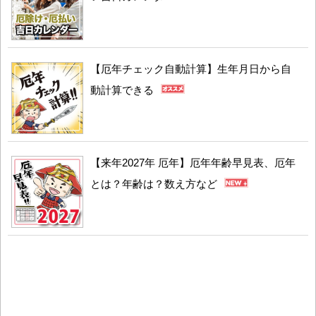
【厄年チェック自動計算】生年月日から自
動計算できる
【来年2027年 厄年】厄年年齢早見表、厄年
とは？年齢は？数え方など