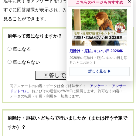
厄年に関するアンケートを行っています。回答していただくと
×
こちらのページもおすすめ
すぐに回答結果が表示され、みなさんの厄年への関心度合いを
見ることができます。
厄年って気になりますか？
気になる
厄除け・厄払いにいい日 2026年
2026年の厄除け・厄払いにいい日を毎
気にならない
月ごとにお届け！
詳しく見る ▶
同アンケートの内容・データは全て姉妹サイト：
アンケート・アンサー
ドットコム、
およびその運営のYWMOに帰属します。許可なく内容・
データの転用・引用・利用を一切禁じます。
厄除け・厄祓い どちらで行いましたか（または行う予定で
すか）？