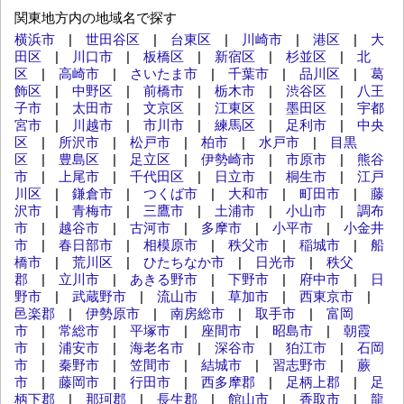
関東地方内の地域名で探す
横浜市
|
世田谷区
|
台東区
|
川崎市
|
港区
|
大
田区
|
川口市
|
板橋区
|
新宿区
|
杉並区
|
北
区
|
高崎市
|
さいたま市
|
千葉市
|
品川区
|
葛
飾区
|
中野区
|
前橋市
|
栃木市
|
渋谷区
|
八王
子市
|
太田市
|
文京区
|
江東区
|
墨田区
|
宇都
宮市
|
川越市
|
市川市
|
練馬区
|
足利市
|
中央
区
|
所沢市
|
松戸市
|
柏市
|
水戸市
|
目黒
区
|
豊島区
|
足立区
|
伊勢崎市
|
市原市
|
熊谷
市
|
上尾市
|
千代田区
|
日立市
|
桐生市
|
江戸
川区
|
鎌倉市
|
つくば市
|
大和市
|
町田市
|
藤
沢市
|
青梅市
|
三鷹市
|
土浦市
|
小山市
|
調布
市
|
越谷市
|
古河市
|
多摩市
|
小平市
|
小金井
市
|
春日部市
|
相模原市
|
秩父市
|
稲城市
|
船
橋市
|
荒川区
|
ひたちなか市
|
日光市
|
秩父
郡
|
立川市
|
あきる野市
|
下野市
|
府中市
|
日
野市
|
武蔵野市
|
流山市
|
草加市
|
西東京市
|
邑楽郡
|
伊勢原市
|
南房総市
|
取手市
|
富岡
市
|
常総市
|
平塚市
|
座間市
|
昭島市
|
朝霞
市
|
浦安市
|
海老名市
|
深谷市
|
狛江市
|
石岡
市
|
秦野市
|
笠間市
|
結城市
|
習志野市
|
蕨
市
|
藤岡市
|
行田市
|
西多摩郡
|
足柄上郡
|
足
柄下郡
|
那珂郡
|
長生郡
|
館山市
|
香取市
|
龍