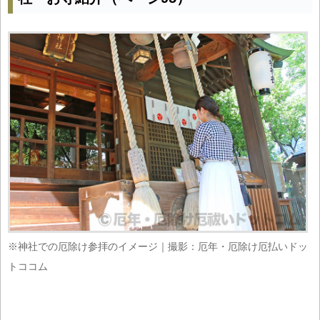
※神社での厄除け参拝のイメージ｜撮影：厄年・厄除け厄払いドッ
トココム