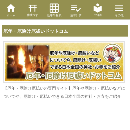
神社探す
豆知識
ホーム
厄年早見表
厄年計算
その他
厄年・厄除け厄祓いドットコム
【厄年・厄除け厄払いの専門サイト】厄年や厄除け・厄払いなどに
ついてや、厄除け・厄払いできる日本全国の神社・お寺をご紹介