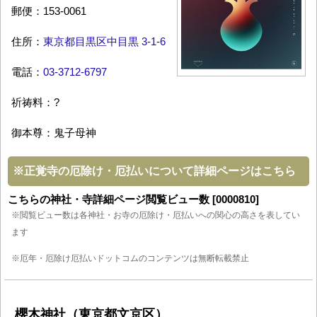
郵便：153-0061
住所：
東京都目黒区中目黒 3-1-6
電話：
03-3712-6797
祈祷料：?
御本尊：鬼子母神
※
正覚寺の厄除け・厄払いについて詳細ページはこちら
こちらの神社・寺詳細ページ閲覧ビュー数 [0000810]
※閲覧ビュー数は各神社・お寺の厄除け・厄払いへの関心の高さを表してい
ます
※厄年・厄除け厄払いドットコムのコンテンツは無断転載禁止
櫻木神社（東京都文京区）