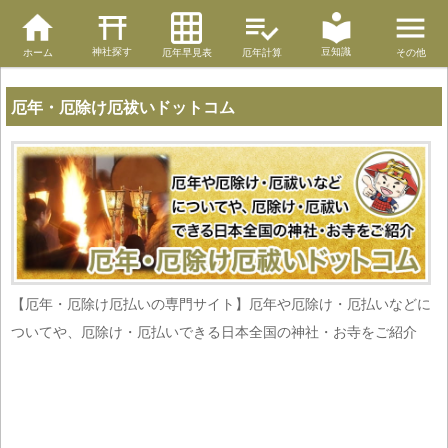
神社探す
豆知識
ホーム
厄年早見表
厄年計算
その他
厄年・厄除け厄祓いドットコム
【厄年・厄除け厄払いの専門サイト】厄年や厄除け・厄払いなどに
ついてや、厄除け・厄払いできる日本全国の神社・お寺をご紹介