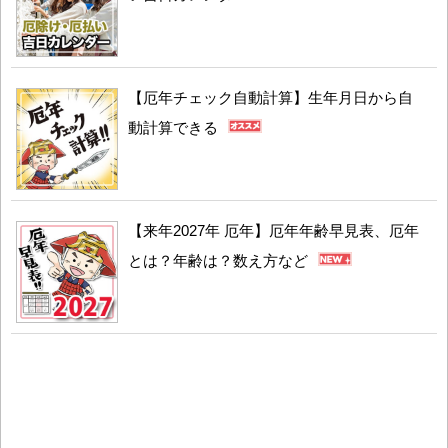
【厄年チェック自動計算】生年月日から自
動計算できる
【来年2027年 厄年】厄年年齢早見表、厄年
とは？年齢は？数え方など