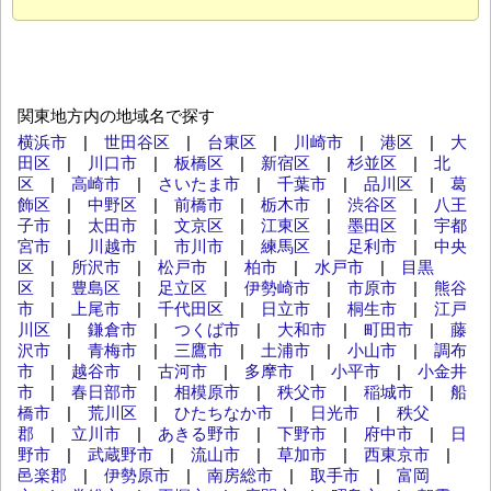
関東地方内の地域名で探す
横浜市
|
世田谷区
|
台東区
|
川崎市
|
港区
|
大
田区
|
川口市
|
板橋区
|
新宿区
|
杉並区
|
北
区
|
高崎市
|
さいたま市
|
千葉市
|
品川区
|
葛
飾区
|
中野区
|
前橋市
|
栃木市
|
渋谷区
|
八王
子市
|
太田市
|
文京区
|
江東区
|
墨田区
|
宇都
宮市
|
川越市
|
市川市
|
練馬区
|
足利市
|
中央
区
|
所沢市
|
松戸市
|
柏市
|
水戸市
|
目黒
区
|
豊島区
|
足立区
|
伊勢崎市
|
市原市
|
熊谷
市
|
上尾市
|
千代田区
|
日立市
|
桐生市
|
江戸
川区
|
鎌倉市
|
つくば市
|
大和市
|
町田市
|
藤
沢市
|
青梅市
|
三鷹市
|
土浦市
|
小山市
|
調布
市
|
越谷市
|
古河市
|
多摩市
|
小平市
|
小金井
市
|
春日部市
|
相模原市
|
秩父市
|
稲城市
|
船
橋市
|
荒川区
|
ひたちなか市
|
日光市
|
秩父
郡
|
立川市
|
あきる野市
|
下野市
|
府中市
|
日
野市
|
武蔵野市
|
流山市
|
草加市
|
西東京市
|
邑楽郡
|
伊勢原市
|
南房総市
|
取手市
|
富岡