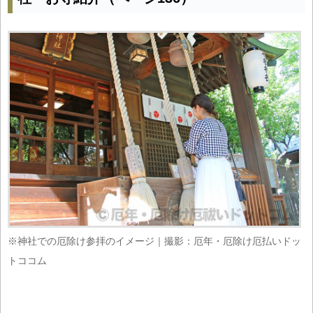
※神社での厄除け参拝のイメージ｜撮影：厄年・厄除け厄払いドッ
トココム