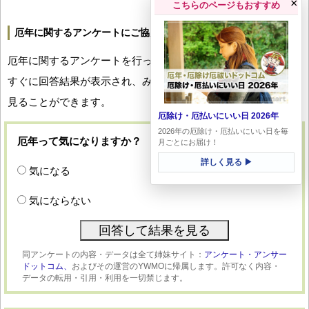
×
こちらのページもおすすめ
厄年に関するアンケートにご協力ください
厄年に関するアンケートを行っています。回答していただくと
すぐに回答結果が表示され、みなさんの厄年への関心度合いを
見ることができます。
厄除け・厄払いにいい日 2026年
2026年の厄除け・厄払いにいい日を毎
厄年って気になりますか？
月ごとにお届け！
詳しく見る ▶
気になる
気にならない
同アンケートの内容・データは全て姉妹サイト：
アンケート・アンサー
ドットコム、
およびその運営のYWMOに帰属します。許可なく内容・
データの転用・引用・利用を一切禁じます。