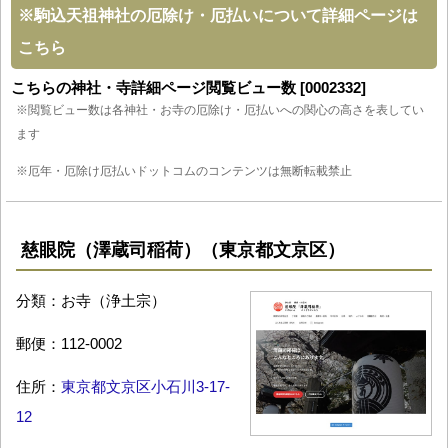
※
駒込天祖神社の厄除け・厄払いについて詳細ページは
こちら
こちらの神社・寺詳細ページ閲覧ビュー数 [0002332]
※閲覧ビュー数は各神社・お寺の厄除け・厄払いへの関心の高さを表してい
ます
※厄年・厄除け厄払いドットコムのコンテンツは無断転載禁止
慈眼院（澤蔵司稲荷）（東京都文京区）
分類：お寺（浄土宗）
郵便：112-0002
住所：
東京都文京区小石川3-17-
12