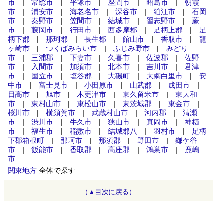
市
|
常総市
|
平塚市
|
座間市
|
昭島市
|
朝霞
市
|
浦安市
|
海老名市
|
深谷市
|
狛江市
|
石岡
市
|
秦野市
|
笠間市
|
結城市
|
習志野市
|
蕨
市
|
藤岡市
|
行田市
|
西多摩郡
|
足柄上郡
|
足
柄下郡
|
那珂郡
|
長生郡
|
館山市
|
香取市
|
龍
ヶ崎市
|
つくばみらい市
|
ふじみ野市
|
みどり
市
|
三浦郡
|
下妻市
|
久喜市
|
佐波郡
|
佐野
市
|
入間市
|
加須市
|
北本市
|
吉川市
|
君津
市
|
国立市
|
塩谷郡
|
大磯町
|
大網白里市
|
安
中市
|
富士見市
|
小田原市
|
山武郡
|
成田市
|
日高市
|
旭市
|
木更津市
|
東久留米市
|
東大和
市
|
東村山市
|
東松山市
|
東茨城郡
|
東金市
|
桜川市
|
横須賀市
|
武蔵村山市
|
河内郡
|
清瀬
市
|
渋川市
|
牛久市
|
狭山市
|
真岡市
|
神栖
市
|
福生市
|
稲敷市
|
結城郡八
|
羽村市
|
足柄
下郡箱根町
|
那珂市
|
那須郡
|
野田市
|
鎌ケ谷
市
|
飯能市
|
香取郡
|
高座郡
|
鴻巣市
|
鹿嶋
市
関東地方
全体で探す
（▲目次に戻る）