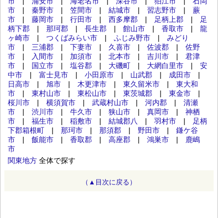
市
|
浦安市
|
海老名市
|
深谷市
|
狛江市
|
石岡
市
|
秦野市
|
笠間市
|
結城市
|
習志野市
|
蕨
市
|
藤岡市
|
行田市
|
西多摩郡
|
足柄上郡
|
足
柄下郡
|
那珂郡
|
長生郡
|
館山市
|
香取市
|
龍
ヶ崎市
|
つくばみらい市
|
ふじみ野市
|
みどり
市
|
三浦郡
|
下妻市
|
久喜市
|
佐波郡
|
佐野
市
|
入間市
|
加須市
|
北本市
|
吉川市
|
君津
市
|
国立市
|
塩谷郡
|
大磯町
|
大網白里市
|
安
中市
|
富士見市
|
小田原市
|
山武郡
|
成田市
|
日高市
|
旭市
|
木更津市
|
東久留米市
|
東大和
市
|
東村山市
|
東松山市
|
東茨城郡
|
東金市
|
桜川市
|
横須賀市
|
武蔵村山市
|
河内郡
|
清瀬
市
|
渋川市
|
牛久市
|
狭山市
|
真岡市
|
神栖
市
|
福生市
|
稲敷市
|
結城郡八
|
羽村市
|
足柄
下郡箱根町
|
那珂市
|
那須郡
|
野田市
|
鎌ケ谷
市
|
飯能市
|
香取郡
|
高座郡
|
鴻巣市
|
鹿嶋
市
関東地方
全体で探す
（▲目次に戻る）