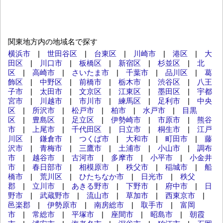
関東地方内の地域名で探す
横浜市
|
世田谷区
|
台東区
|
川崎市
|
港区
|
大
田区
|
川口市
|
板橋区
|
新宿区
|
杉並区
|
北
区
|
高崎市
|
さいたま市
|
千葉市
|
品川区
|
葛
飾区
|
中野区
|
前橋市
|
栃木市
|
渋谷区
|
八王
子市
|
太田市
|
文京区
|
江東区
|
墨田区
|
宇都
宮市
|
川越市
|
市川市
|
練馬区
|
足利市
|
中央
区
|
所沢市
|
松戸市
|
柏市
|
水戸市
|
目黒
区
|
豊島区
|
足立区
|
伊勢崎市
|
市原市
|
熊谷
市
|
上尾市
|
千代田区
|
日立市
|
桐生市
|
江戸
川区
|
鎌倉市
|
つくば市
|
大和市
|
町田市
|
藤
沢市
|
青梅市
|
三鷹市
|
土浦市
|
小山市
|
調布
市
|
越谷市
|
古河市
|
多摩市
|
小平市
|
小金井
市
|
春日部市
|
相模原市
|
秩父市
|
稲城市
|
船
橋市
|
荒川区
|
ひたちなか市
|
日光市
|
秩父
郡
|
立川市
|
あきる野市
|
下野市
|
府中市
|
日
野市
|
武蔵野市
|
流山市
|
草加市
|
西東京市
|
邑楽郡
|
伊勢原市
|
南房総市
|
取手市
|
富岡
市
|
常総市
|
平塚市
|
座間市
|
昭島市
|
朝霞