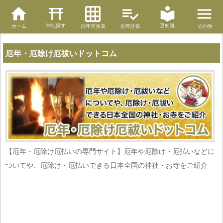
神社探す
豆知識
ホーム
厄年早見表
厄年計算
その他
厄年・厄除け厄祓いドットコム
【厄年・厄除け厄払いの専門サイト】厄年や厄除け・厄払いなどに
ついてや、厄除け・厄払いできる日本全国の神社・お寺をご紹介