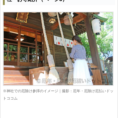
※神社での厄除け参拝のイメージ｜撮影：厄年・厄除け厄払いドッ
トココム