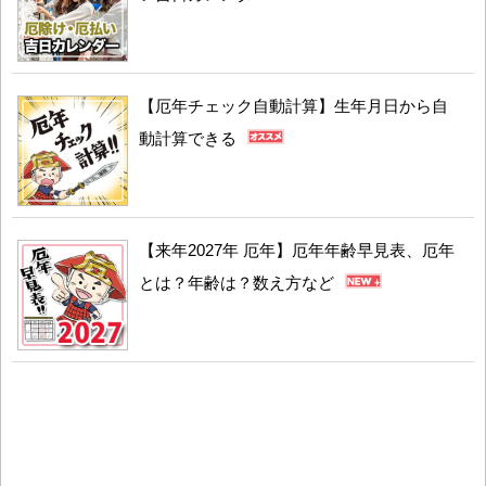
【厄年チェック自動計算】生年月日から自
動計算できる
【来年2027年 厄年】厄年年齢早見表、厄年
とは？年齢は？数え方など