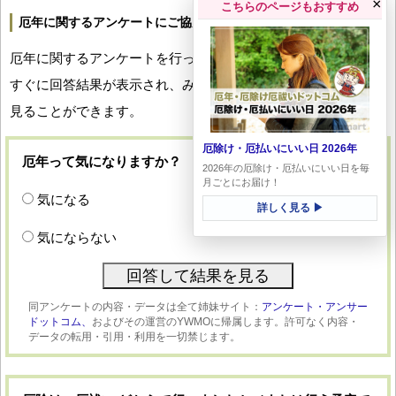
×
こちらのページもおすすめ
厄年に関するアンケートにご協力ください
厄年に関するアンケートを行っています。回答していただくと
すぐに回答結果が表示され、みなさんの厄年への関心度合いを
見ることができます。
厄除け・厄払いにいい日 2026年
厄年って気になりますか？
2026年の厄除け・厄払いにいい日を毎
月ごとにお届け！
気になる
詳しく見る ▶
気にならない
同アンケートの内容・データは全て姉妹サイト：
アンケート・アンサー
ドットコム、
およびその運営のYWMOに帰属します。許可なく内容・
データの転用・引用・利用を一切禁じます。